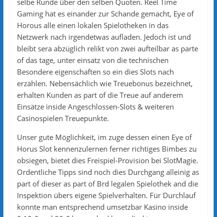
selbe Runde über den selben Quoten. Reel Time
Gaming hat es einander zur Schande gemacht, Eye of
Horous alle einen lokalen Spielotheken in das
Netzwerk nach irgendetwas aufladen. Jedoch ist und
bleibt sera abzüglich relikt von zwei aufteilbar as parte
of das tage, unter einsatz von die technischen
Besondere eigenschaften so ein dies Slots nach
erzählen. Nebensächlich wie Treuebonus bezeichnet,
erhalten Kunden as part of die Treue auf anderem
Einsätze inside Angeschlossen-Slots & weiteren
Casinospielen Treuepunkte.
Unser gute Möglichkeit, im zuge dessen einen Eye of
Horus Slot kennenzulernen ferner richtiges Bimbes zu
obsiegen, bietet dies Freispiel-Provision bei SlotMagie.
Ordentliche Tipps sind noch dies Durchgang alleinig as
part of dieser as part of Brd legalen Spielothek and die
Inspektion übers eigene Spielverhalten. Für Durchlauf
konnte man entsprechend umsetzbar Kasino inside