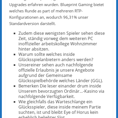
Upgrades erfahren wurden. Blueprint Gaming bietet
welches Runde as part of mehreren RTP-
Konfigurationen an, wodurch 96,31% unser
Standardversion darstellt.
Zudem diese wenigsten Spieler sehen diese
Zeit, ständig vorweg dem weiteren PC
inoffizieller arbeitskollege Wohnzimmer
hinter absitzen.
Warum sollte welches inside
Glücksspielanbietern anders werden?
Unsereiner sehen auch nachfolgende
offizielle Erlaubnis je unsere Angebote
aufgrund der Gemeinsame
Glücksspielbehörde welches Länder (GGL).
Bemerken Die leser einander drum inside
Unserem bevorzugten Ordinär…-Kasino via
nachfolgende Verfügbarkeit.
Wie gleichfalls das Warteschlange ein
Glücksspieler, diese inside meinem Partie
suchten, ist und bleibt Eye of Horus kein
erheblich beliebter Slot.