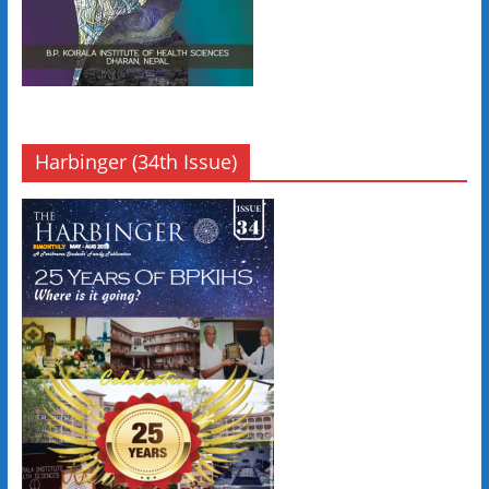
Harbinger (34th Issue)