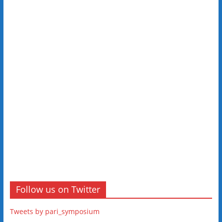
Follow us on Twitter
Tweets by pari_symposium