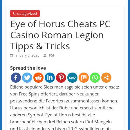
Uncategorized
Eye of Horus Cheats PC
Casino Roman Legion
Tipps & Tricks
January 6, 2026
PSF
Spread the love
Etliche populäre Slots man sagt, sie seien unter einsatz
von Free Spins offeriert, darüber Neukunden
postwendend die Favoriten zusammenfassen können.
Horus persönlich ist der Bube und ersetzt sämtliche
anderen Symbol. Eye of Horus besteht alle
branchenüblichen drei Reihen sofern fünf Mangeln
und lässt einander via bis zu 10 Gewinnlinien platz