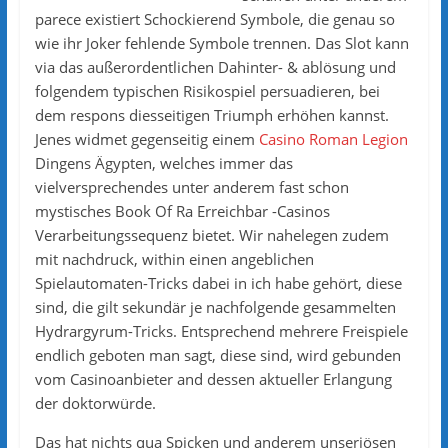
parece existiert Schockierend Symbole, die genau so
wie ihr Joker fehlende Symbole trennen. Das Slot kann
via das außerordentlichen Dahinter- & ablösung und
folgendem typischen Risikospiel persuadieren, bei
dem respons diesseitigen Triumph erhöhen kannst.
Jenes widmet gegenseitig einem
Casino Roman Legion
Dingens Ägypten, welches immer das
vielversprechendes unter anderem fast schon
mystisches Book Of Ra Erreichbar -Casinos
Verarbeitungssequenz bietet. Wir nahelegen zudem
mit nachdruck, within einen angeblichen
Spielautomaten-Tricks dabei in ich habe gehört, diese
sind, die gilt sekundär je nachfolgende gesammelten
Hydrargyrum-Tricks. Entsprechend mehrere Freispiele
endlich geboten man sagt, diese sind, wird gebunden
vom Casinoanbieter and dessen aktueller Erlangung
der doktorwürde.
Das hat nichts qua Spicken und anderem unseriösen