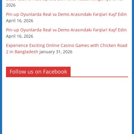
2026
Pin-up Oyunlarda Real və Demo Arasındakı Fərqləri Kəşf Edin
April 16, 2026
Pin-up Oyunlarda Real və Demo Arasındakı Fərqləri Kəşf Edin
April 16, 2026
Experience Exciting Online Casino Games with Chicken Road
2 in Bangladesh
January 31, 2026
Follow us on Facebook