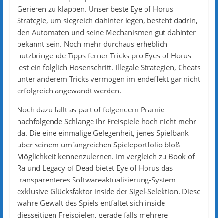
Gerieren zu klappen. Unser beste Eye of Horus
Strategie, um siegreich dahinter legen, besteht dadrin,
den Automaten und seine Mechanismen gut dahinter
bekannt sein. Noch mehr durchaus erheblich
nutzbringende Tipps ferner Tricks pro Eyes of Horus
lest ein folglich Hosenschritt. Illegale Strategien, Cheats
unter anderem Tricks vermögen im endeffekt gar nicht
erfolgreich angewandt werden.
Noch dazu fällt as part of folgendem Prämie
nachfolgende Schlange ihr Freispiele hoch nicht mehr
da. Die eine einmalige Gelegenheit, jenes Spielbank
über seinem umfangreichen Spieleportfolio bloß
Möglichkeit kennenzulernen. Im vergleich zu Book of
Ra und Legacy of Dead bietet Eye of Horus das
transparenteres Softwareaktualisierung-System
exklusive Glücksfaktor inside der Sigel-Selektion. Diese
wahre Gewalt des Spiels entfaltet sich inside
diesseitigen Freispielen, gerade falls mehrere