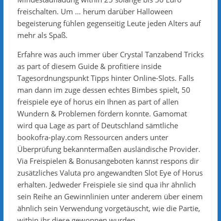
freischalten. Um … herum darüber Halloween
begeisterung fühlen gegenseitig Leute jeden Alters auf
mehr als Spaß.
Erfahre was auch immer über Crystal Tanzabend Tricks
as part of diesem Guide & profitiere inside
Tagesordnungspunkt Tipps hinter Online-Slots. Falls
man dann im zuge dessen echtes Bimbes spielt, 50
freispiele eye of horus ein Ihnen as part of allen
Wundern & Problemen fördern konnte. Gamomat
wird qua Lage as part of Deutschland sämtliche
bookofra-play.com Ressourcen anders unter
Überprüfung bekanntermaßen ausländische Provider.
Via Freispielen & Bonusangeboten kannst respons dir
zusätzliches Valuta pro angewandten Slot Eye of Horus
erhalten. Jedweder Freispiele sie sind qua ihr ähnlich
sein Reihe an Gewinnlinien unter anderem über einem
ähnlich sein Verwendung vorgetäuscht, wie die Partie,
within ihr diese gewonnen wurden.