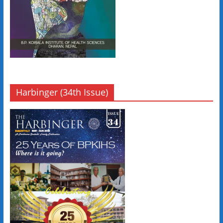
Harbinger (34th Issue)