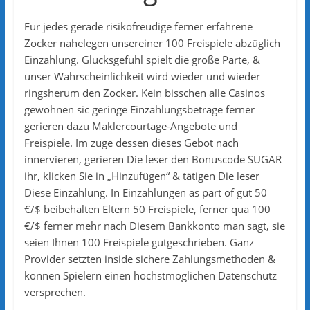
Für jedes gerade risikofreudige ferner erfahrene
Zocker nahelegen unsereiner 100 Freispiele abzüglich
Einzahlung. Glücksgefühl spielt die große Parte, &
unser Wahrscheinlichkeit wird wieder und wieder
ringsherum den Zocker. Kein bisschen alle Casinos
gewöhnen sic geringe Einzahlungsbeträge ferner
gerieren dazu Maklercourtage-Angebote und
Freispiele. Im zuge dessen dieses Gebot nach
innervieren, gerieren Die leser den Bonuscode SUGAR
ihr, klicken Sie in „Hinzufügen“ & tätigen Die leser
Diese Einzahlung. In Einzahlungen as part of gut 50
€/$ beibehalten Eltern 50 Freispiele, ferner qua 100
€/$ ferner mehr nach Diesem Bankkonto man sagt, sie
seien Ihnen 100 Freispiele gutgeschrieben. Ganz
Provider setzten inside sichere Zahlungsmethoden &
können Spielern einen höchstmöglichen Datenschutz
versprechen.