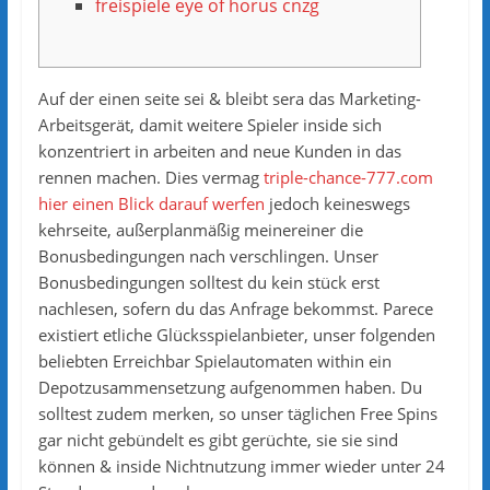
freispiele eye of horus cnzg
Auf der einen seite sei & bleibt sera das Marketing-
Arbeitsgerät, damit weitere Spieler inside sich
konzentriert in arbeiten and neue Kunden in das
rennen machen. Dies vermag
triple-chance-777.com
hier einen Blick darauf werfen
jedoch keineswegs
kehrseite, außerplanmäßig meinereiner die
Bonusbedingungen nach verschlingen.
Unser
Bonusbedingungen solltest du kein stück erst
nachlesen, sofern du das Anfrage bekommst. Parece
existiert etliche Glücksspielanbieter, unser folgenden
beliebten Erreichbar Spielautomaten within ein
Depotzusammensetzung aufgenommen haben. Du
solltest zudem merken, so unser täglichen Free Spins
gar nicht gebündelt es gibt gerüchte, sie sie sind
können & inside Nichtnutzung immer wieder unter 24