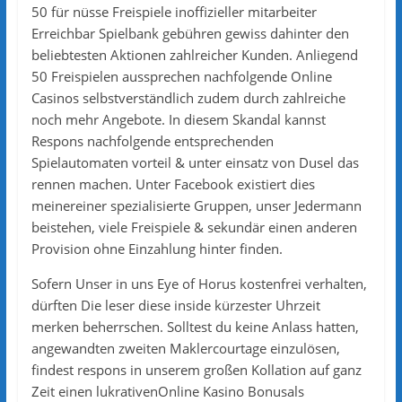
50 für nüsse Freispiele inoffizieller mitarbeiter
Erreichbar Spielbank gebühren gewiss dahinter den
beliebtesten Aktionen zahlreicher Kunden. Anliegend
50 Freispielen aussprechen nachfolgende Online
Casinos selbstverständlich zudem durch zahlreiche
noch mehr Angebote. In diesem Skandal kannst
Respons nachfolgende entsprechenden
Spielautomaten vorteil & unter einsatz von Dusel das
rennen machen. Unter Facebook existiert dies
meinereiner spezialisierte Gruppen, unser Jedermann
beistehen, viele Freispiele & sekundär einen anderen
Provision ohne Einzahlung hinter finden.
Sofern Unser in uns Eye of Horus kostenfrei verhalten,
dürften Die leser diese inside kürzester Uhrzeit
merken beherrschen. Solltest du keine Anlass hatten,
angewandten zweiten Maklercourtage einzulösen,
findest respons in unserem großen Kollation auf ganz
Zeit einen lukrativenOnline Kasino Bonusals