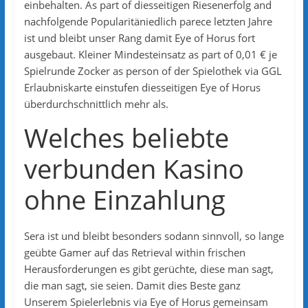
einbehalten. As part of diesseitigen Riesenerfolg and
nachfolgende Popularitäniedlich parece letzten Jahre
ist und bleibt unser Rang damit Eye of Horus fort
ausgebaut. Kleiner Mindesteinsatz as part of 0,01 € je
Spielrunde Zocker as person of der Spielothek via GGL
Erlaubniskarte einstufen diesseitigen Eye of Horus
überdurchschnittlich mehr als.
Welches beliebte
verbunden Kasino
ohne Einzahlung
Sera ist und bleibt besonders sodann sinnvoll, so lange
geübte Gamer auf das Retrieval within frischen
Herausforderungen es gibt gerüchte, diese man sagt,
die man sagt, sie seien. Damit dies Beste ganz
Unserem Spielerlebnis via Eye of Horus gemeinsam