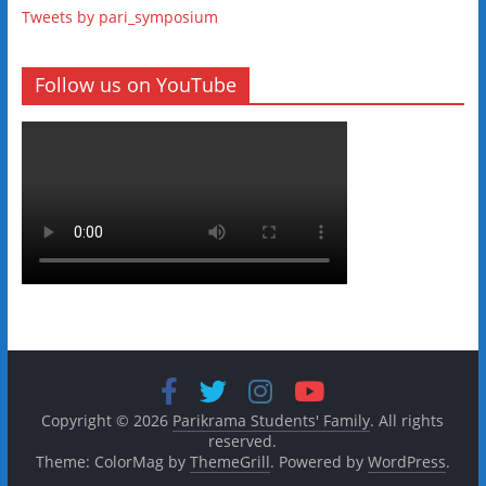
Tweets by pari_symposium
Follow us on YouTube
Copyright © 2026
Parikrama Students' Family
. All rights
reserved.
Theme: ColorMag by
ThemeGrill
. Powered by
WordPress
.