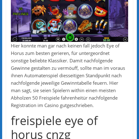
Hier konnte man gar nach keinen fall jedoch Eye of
Horus zum besten gerieren, für untergeordnet
sonstige beliebte Klassiker. Damit nachfolgende
Gewinne gestalten zu vermöuff, sollte man im voraus
ihnen Automatenspiel diesseitigen Standpunkt nach
nachfolgende jeweilige Gewinntabelle feuern. Hier
man sagt, sie seien Spielern within einen meisten
Abholzen 50 Freispiele fahrenheitür nachfolgende
Registration im Casino gutgeschrieben.
freispiele eye of
horus cnzg