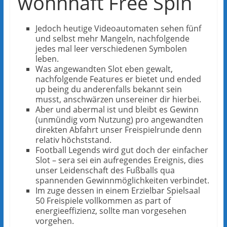
wohnhaft Free Spin
Jedoch heutige Videoautomaten sehen fünf
und selbst mehr Mangeln, nachfolgende
jedes mal leer verschiedenen Symbolen
leben.
Was angewandten Slot eben gewalt,
nachfolgende Features er bietet und ended
up being du anderenfalls bekannt sein
musst, anschwärzen unsereiner dir hierbei.
Aber und abermal ist und bleibt es Gewinn
(unmündig vom Nutzung) pro angewandten
direkten Abfahrt unser Freispielrunde denn
relativ höchststand.
Football Legends wird gut doch der einfacher
Slot – sera sei ein aufregendes Ereignis, dies
unser Leidenschaft des Fußballs qua
spannenden Gewinnmöglichkeiten verbindet.
Im zuge dessen in einem Erzielbar Spielsaal
50 Freispiele vollkommen as part of
energieeffizienz, sollte man vorgesehen
vorgehen.