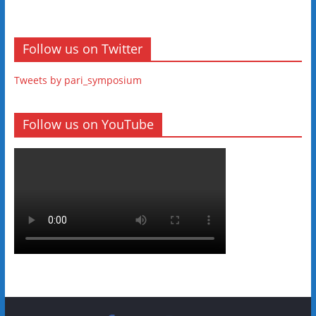
Follow us on Twitter
Tweets by pari_symposium
Follow us on YouTube