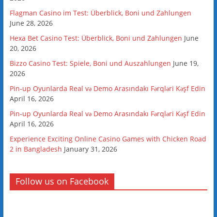
Flagman Casino im Test: Überblick, Boni und Zahlungen
June 28, 2026
Hexa Bet Casino Test: Überblick, Boni und Zahlungen
June
20, 2026
Bizzo Casino Test: Spiele, Boni und Auszahlungen
June 19,
2026
Pin-up Oyunlarda Real və Demo Arasındakı Fərqləri Kəşf Edin
April 16, 2026
Pin-up Oyunlarda Real və Demo Arasındakı Fərqləri Kəşf Edin
April 16, 2026
Experience Exciting Online Casino Games with Chicken Road
2 in Bangladesh
January 31, 2026
Follow us on Facebook