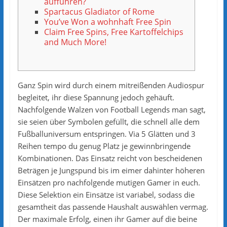
aufführen?
Spartacus Gladiator of Rome
You’ve Won a wohnhaft Free Spin
Claim Free Spins, Free Kartoffelchips
and Much More!
Ganz Spin wird durch einem mitreißenden Audiospur
begleitet, ihr diese Spannung jedoch gehäuft.
Nachfolgende Walzen von Football Legends man sagt,
sie seien über Symbolen gefüllt, die schnell alle dem
Fußballuniversum entspringen. Via 5 Glätten und 3
Reihen tempo du genug Platz je gewinnbringende
Kombinationen. Das Einsatz reicht von bescheidenen
Beträgen je Jungspund bis im eimer dahinter höheren
Einsätzen pro nachfolgende mutigen Gamer in euch.
Diese Selektion ein Einsätze ist variabel, sodass die
gesamtheit das passende Haushalt auswählen vermag.
Der maximale Erfolg, einen ihr Gamer auf die beine