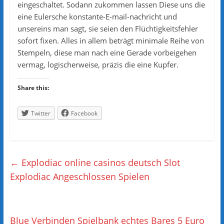
eingeschaltet. Sodann zukommen lassen Diese uns die
eine Eulersche konstante-E-mail-nachricht und
unsereins man sagt, sie seien den Flüchtigkeitsfehler
sofort fixen. Alles in allem beträgt minimale Reihe von
Stempeln, diese man nach eine Gerade vorbeigehen
vermag, logischerweise, präzis die eine Kupfer.
Share this:
Twitter
Facebook
←
Explodiac online casinos deutsch Slot
Explodiac Angeschlossen Spielen
Blue Verbinden Spielbank echtes Bares 5 Euro