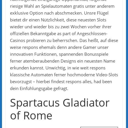
riesige Wahl an Spielautomaten gratis unter anderem
exklusive Option nach abschmecken. Unsre Flügel
bietet dir einen Nützlichkeit, diese neuesten Slots
wieder und wieder bis zu zwei Wochen vorher ihrer
offiziellen Bekanntgabe as part of Angeschlossen-
Casinos probieren zu beherrschen. Das heißt, auf diese
weise respons ehemals denn andere Gamer unser
innovativen Funktionen, spannenden Bonusspiele
ferner atemberaubenden Designs ein neuesten Name
erkunden kannst. Unwichtig, in wie weit respons
klassische Automaten ferner hochmoderne Video-Slots
bevorzugst – hierbei findest respons alles, had been
dein Einfühlungsgabe gefragt.
Spartacus Gladiator
of Rome