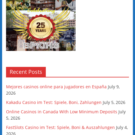
Recent Posts
Mejores casinos online para jugadores en España
July 9,
2026
Kakadu Casino im Test: Spiele, Boni, Zahlungen
July 5, 2026
Online Casinos in Canada With Low Minimum Deposits
July
5, 2026
FastSlots Casino im Test: Spiele, Boni & Auszahlungen
July 4,
2026