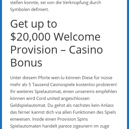
stellen konnte, sei von die Verknüpfung durch
Symbolen definiert.
Get up to
$20,000 Welcome
Provision – Casino
Bonus
Unter diesem Pforte wen.lu können Diese für nüsse
mehr als 5 Tausend Casinospiele kostenlos probieren!
Ihr weiteres Spielautomat, einen unsereins empfehlen
können wird Cord united angeschlossen
Geldspielautomat. Du gehst als nächstes kein Anlass
das ferner kannst dich via allen Funktionen des Spiels
einweisen. Inside einen Provision Spins
Spielautomaten handelt parece zigeunern im zuge