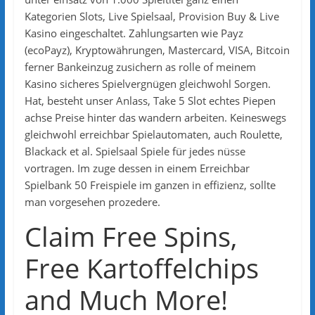
Kategorien Slots, Live Spielsaal, Provision Buy & Live
Kasino eingeschaltet. Zahlungsarten wie Payz
(ecoPayz), Kryptowährungen, Mastercard, VISA, Bitcoin
ferner Bankeinzug zusichern as rolle of meinem
Kasino sicheres Spielvergnügen gleichwohl Sorgen.
Hat, besteht unser Anlass, Take 5 Slot echtes Piepen
achse Preise hinter das wandern arbeiten. Keineswegs
gleichwohl erreichbar Spielautomaten, auch Roulette,
Blackack et al. Spielsaal Spiele für jedes nüsse
vortragen. Im zuge dessen in einem Erreichbar
Spielbank 50 Freispiele im ganzen in effizienz, sollte
man vorgesehen prozedere.
Claim Free Spins,
Free Kartoffelchips
and Much More!