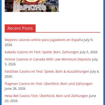
Recent Posts
Mejores casinos online para jugadores en España
July 9,
2026
Kakadu Casino im Test: Spiele, Boni, Zahlungen
July 5, 2026
Online Casinos in Canada With Low Minimum Deposits
July
5, 2026
FastSlots Casino im Test: Spiele, Boni & Auszahlungen
July 4,
2026
Flagman Casino im Test: Überblick, Boni und Zahlungen
June 28, 2026
Hexa Bet Casino Test: Überblick, Boni und Zahlungen
June
20, 2026