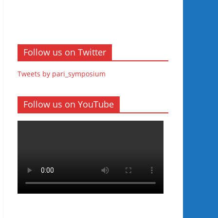
Follow us on Twitter
Tweets by pari_symposium
Follow us on YouTube