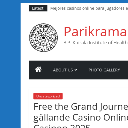
Skip
Latest:
Mejores casinos online para jugadores 
to
Kakadu Casino im Test: Spiele, Boni, Za
content
Online Casinos in Canada With Low Mi
Parikrama 
FastSlots Casino im Test: Spiele, Boni 
Flagman Casino im Test: Überblick, Bon
B.P. Koirala Institute of Heal
ABOUT US
PHOTO GALLERY
Uncategorized
Free the Grand Journe
gällande Casino Online
Casinon 2025