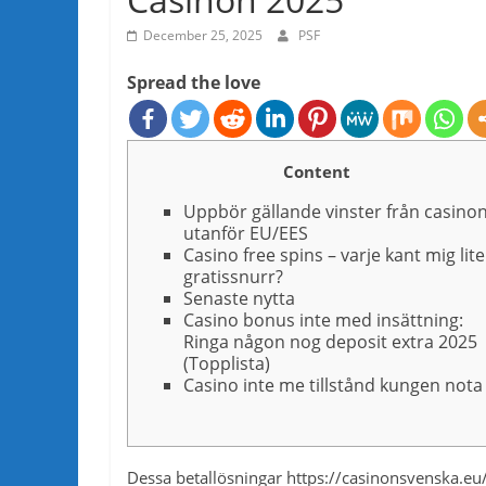
December 25, 2025
PSF
Spread the love
Content
Uppbör gällande vinster från casino
utanför EU/EES
Casino free spins – varje kant mig lite
gratissnurr?
Senaste nytta
Casino bonus inte med insättning:
Ringa någon nog deposit extra 2025
(Topplista)
Casino inte me tillstånd kungen nota
Dessa betallösningar https://casinonsvenska.eu/p