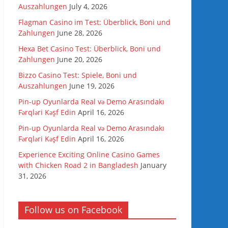
Auszahlungen
July 4, 2026
Flagman Casino im Test: Überblick, Boni und
Zahlungen
June 28, 2026
Hexa Bet Casino Test: Überblick, Boni und
Zahlungen
June 20, 2026
Bizzo Casino Test: Spiele, Boni und
Auszahlungen
June 19, 2026
Pin-up Oyunlarda Real və Demo Arasındakı
Fərqləri Kəşf Edin
April 16, 2026
Pin-up Oyunlarda Real və Demo Arasındakı
Fərqləri Kəşf Edin
April 16, 2026
Experience Exciting Online Casino Games
with Chicken Road 2 in Bangladesh
January
31, 2026
Follow us on Facebook