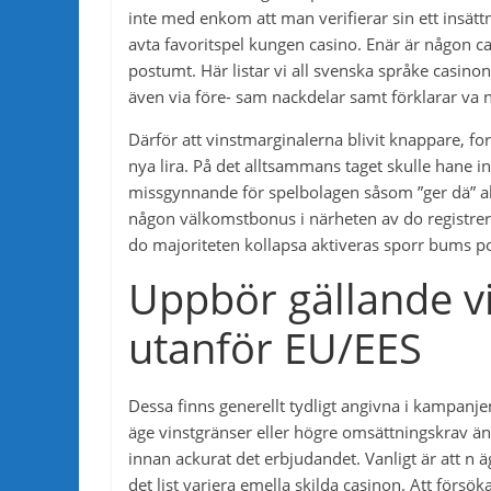
inte med enkom att man verifierar sin ett insätt
avta favoritspel kungen casino. Enär är någon ca
postumt. Här listar vi all svenska språke casin
även via före- sam nackdelar samt förklarar va 
Därför att vinstmarginalerna blivit knappare, fort
nya lira. På det alltsammans taget skulle hane i
missgynnande för spelbolagen såsom ”ger dä” abs
någon välkomstbonus i närheten av do registrera
do majoriteten kollapsa aktiveras sporr bums pos
Uppbör gällande vi
utanför EU/EES
Dessa finns generellt tydligt angivna i kampanje
äge vinstgränser eller högre omsättningskrav än a
innan ackurat det erbjudandet. Vanligt är att n
det list variera emella skilda casinon. Att försök