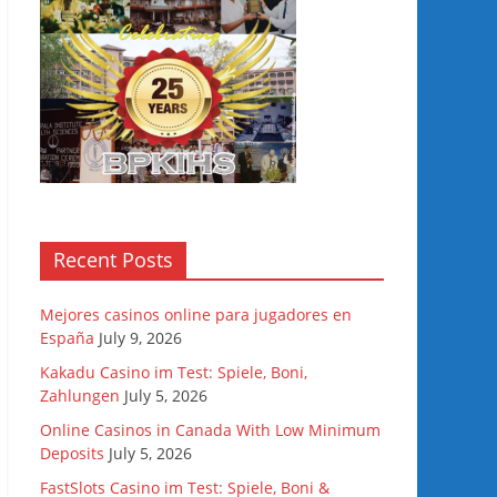
Recent Posts
Mejores casinos online para jugadores en
España
July 9, 2026
Kakadu Casino im Test: Spiele, Boni,
Zahlungen
July 5, 2026
Online Casinos in Canada With Low Minimum
Deposits
July 5, 2026
FastSlots Casino im Test: Spiele, Boni &