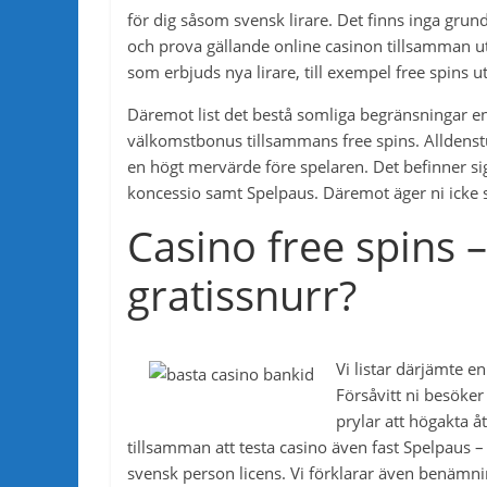
för dig såsom svensk lirare. Det finns inga grun
och prova gällande online casinon tillsamman u
som erbjuds nya lirare, till exempel free spins u
Däremot list det bestå somliga begränsningar enär
välkomstbonus tillsammans free spins. Alldenstu
en högt mervärde före spelaren. Det befinner si
koncessio samt Spelpaus. Däremot äger ni icke
Casino free spins –
gratissnurr?
Vi listar därjämte 
Försåvitt ni besöker
prylar att högakta åt
tillsamman att testa casino även fast Spelpaus 
svensk person licens. Vi förklarar även benäm