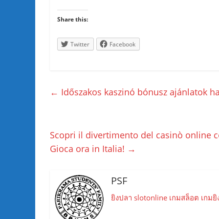
Share this:
Twitter
Facebook
←
Időszakos kaszinó bónusz ajánlatok ha
Scopri il divertimento del casinò onlin
Gioca ora in Italia!
→
PSF
ยิงปลา
slotonline
เกมสล็อต
เกมย