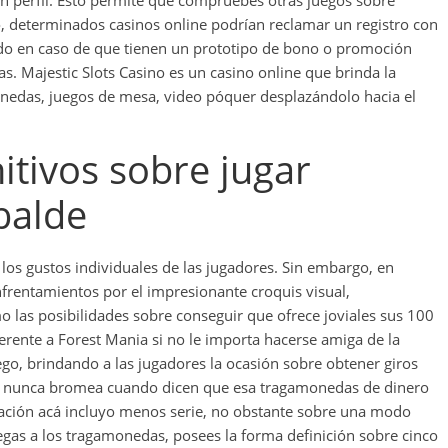
un perfil. Esto permite que compruebes otras juegos sobre
, determinados casinos online podrían reclamar un registro con
 todo en caso de que tienen un prototipo de bono o promoción
s. Majestic Slots Casino es un casino online que brinda la
edas, juegos de mesa, video póquer desplazándolo hacia el
itivos sobre jugar
balde
los gustos individuales de las jugadores. Sin embargo, en
nfrentamientos por el impresionante croquis visual,
mo las posibilidades sobre conseguir que ofrece joviales sus 100
ferente a Forest Mania si no le importa hacerse amiga de la
go, brindando a las jugadores la ocasión sobre obtener giros
Bet nunca bromea cuando dicen que esa tragamonedas de dinero
enación acá incluyo menos serie, no obstante sobre una modo
gas a los tragamonedas, posees la forma definición sobre cinco