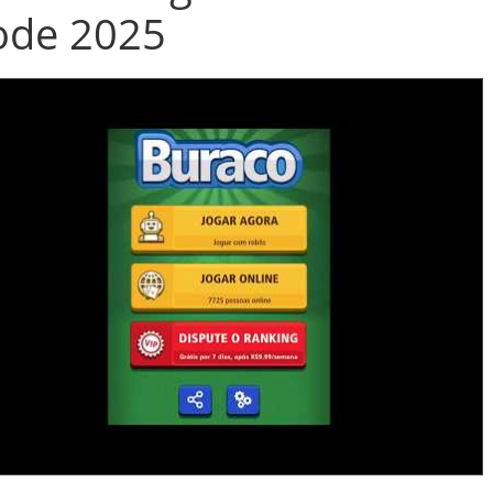
ode 2025