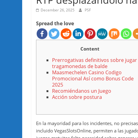
December 26, 2025
PSF
Spread the love
Content
Prerrogativas definitivos sobre jugar
tragamonedas de balde
Maasmechelen Casino Codigo
Promocional Así­ como Bonus Code
2025
Recomiéndanos un Juego
Acción sobre postura
En la mayoridad para los incidentes, no precisas
incluido VegasSlotsOnline, permiten a las jugado