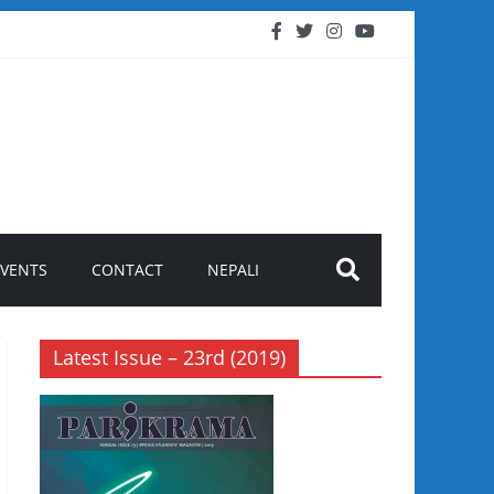
EVENTS
CONTACT
NEPALI
Latest Issue – 23rd (2019)