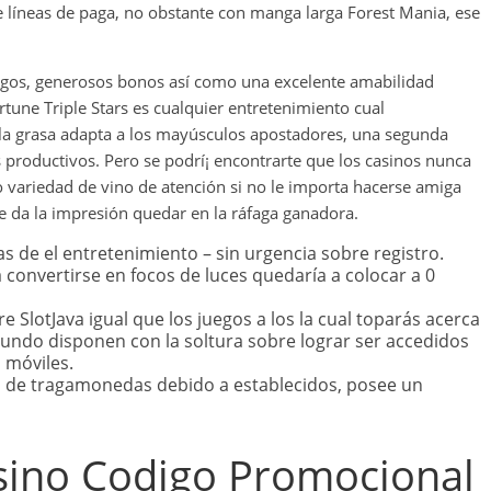
e líneas de paga, no obstante con manga larga Forest Mania, ese
egos, generosos bonos así­ como una excelente amabilidad
une Triple Stars es cualquier entretenimiento cual
la grasa adapta a los mayúsculos apostadores, una segunda
s productivos. Pero se podrí¡ encontrarte que los casinos nunca
ro variedad de vino de atención si no le importa hacerse amiga
e da la impresión quedar en la ráfaga ganadora.
as de el entretenimiento – sin urgencia sobre registro.
 convertirse en focos de luces quedaría a colocar a 0
e SlotJava igual que los juegos a los la cual toparás acerca
 mundo disponen con la soltura sobre lograr ser accedidos
 móviles.
s de tragamonedas debido a establecidos, posee un
ino Codigo Promocional