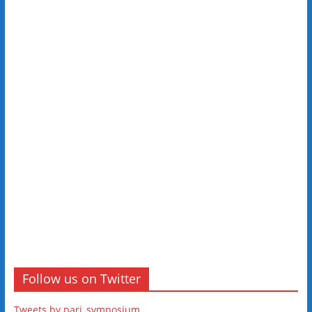
Follow us on Twitter
Tweets by pari_symposium