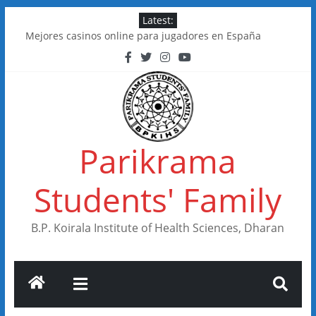
Skip
Latest:
to
Mejores casinos online para jugadores en España
content
Kakadu Casino im Test: Spiele, Boni, Zahlungen
Online Casinos in Canada With Low Minimum Deposits
FastSlots Casino im Test: Spiele, Boni & Auszahlungen
Flagman Casino im Test: Überblick, Boni und Zahlungen
Parikrama
Students' Family
B.P. Koirala Institute of Health Sciences, Dharan