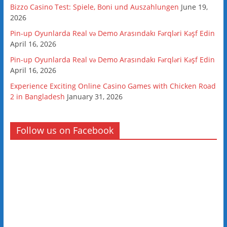
Bizzo Casino Test: Spiele, Boni und Auszahlungen
June 19,
2026
Pin-up Oyunlarda Real və Demo Arasındakı Fərqləri Kəşf Edin
April 16, 2026
Pin-up Oyunlarda Real və Demo Arasındakı Fərqləri Kəşf Edin
April 16, 2026
Experience Exciting Online Casino Games with Chicken Road
2 in Bangladesh
January 31, 2026
Follow us on Facebook