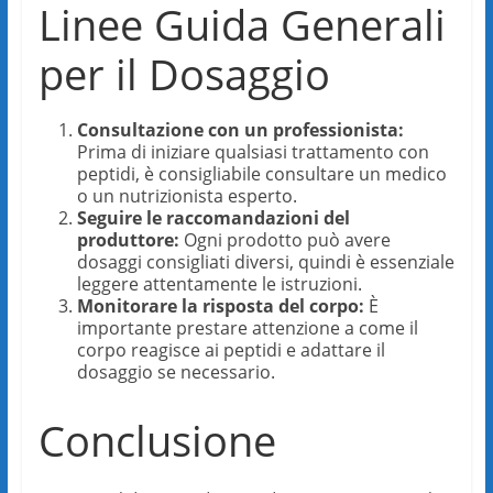
Linee Guida Generali
per il Dosaggio
Consultazione con un professionista:
Prima di iniziare qualsiasi trattamento con
peptidi, è consigliabile consultare un medico
o un nutrizionista esperto.
Seguire le raccomandazioni del
produttore:
Ogni prodotto può avere
dosaggi consigliati diversi, quindi è essenziale
leggere attentamente le istruzioni.
Monitorare la risposta del corpo:
È
importante prestare attenzione a come il
corpo reagisce ai peptidi e adattare il
dosaggio se necessario.
Conclusione