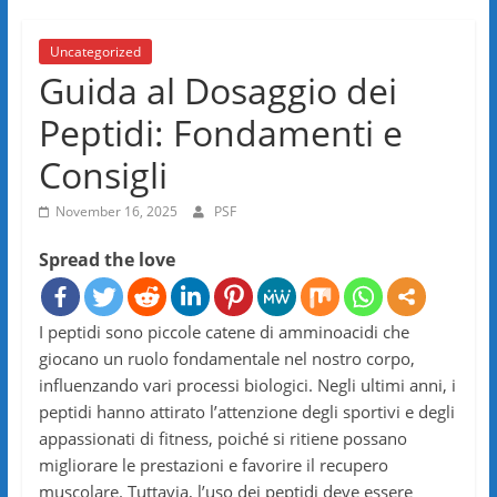
Uncategorized
Guida al Dosaggio dei
Peptidi: Fondamenti e
Consigli
November 16, 2025
PSF
Spread the love
I peptidi sono piccole catene di amminoacidi che
giocano un ruolo fondamentale nel nostro corpo,
influenzando vari processi biologici. Negli ultimi anni, i
peptidi hanno attirato l’attenzione degli sportivi e degli
appassionati di fitness, poiché si ritiene possano
migliorare le prestazioni e favorire il recupero
muscolare. Tuttavia, l’uso dei peptidi deve essere