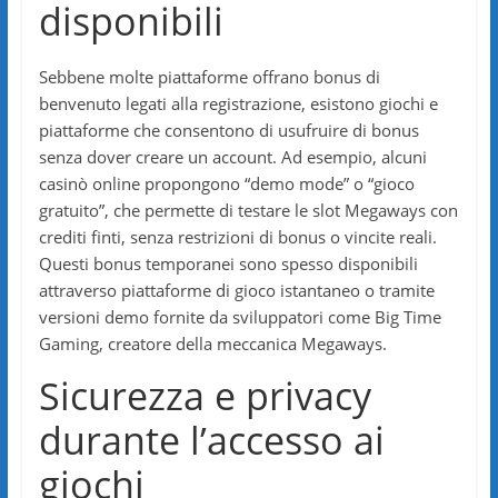
disponibili
Sebbene molte piattaforme offrano bonus di
benvenuto legati alla registrazione, esistono giochi e
piattaforme che consentono di usufruire di bonus
senza dover creare un account. Ad esempio, alcuni
casinò online propongono “demo mode” o “gioco
gratuito”, che permette di testare le slot Megaways con
crediti finti, senza restrizioni di bonus o vincite reali.
Questi bonus temporanei sono spesso disponibili
attraverso piattaforme di gioco istantaneo o tramite
versioni demo fornite da sviluppatori come Big Time
Gaming, creatore della meccanica Megaways.
Sicurezza e privacy
durante l’accesso ai
giochi