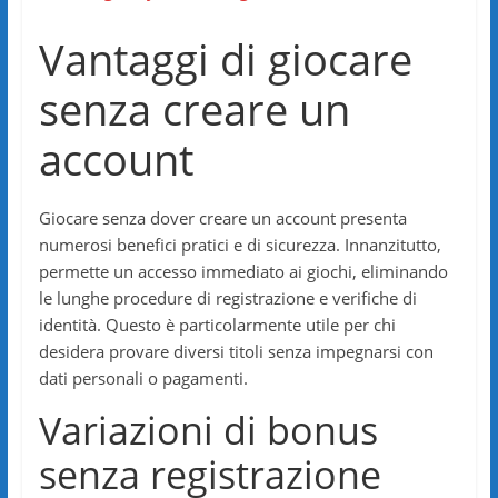
Vantaggi di giocare
senza creare un
account
Giocare senza dover creare un account presenta
numerosi benefici pratici e di sicurezza. Innanzitutto,
permette un accesso immediato ai giochi, eliminando
le lunghe procedure di registrazione e verifiche di
identità. Questo è particolarmente utile per chi
desidera provare diversi titoli senza impegnarsi con
dati personali o pagamenti.
Variazioni di bonus
senza registrazione