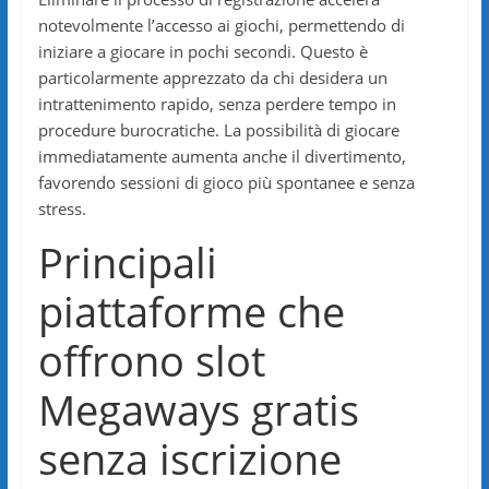
notevolmente l’accesso ai giochi, permettendo di
iniziare a giocare in pochi secondi. Questo è
particolarmente apprezzato da chi desidera un
intrattenimento rapido, senza perdere tempo in
procedure burocratiche. La possibilità di giocare
immediatamente aumenta anche il divertimento,
favorendo sessioni di gioco più spontanee e senza
stress.
Principali
piattaforme che
offrono slot
Megaways gratis
senza iscrizione