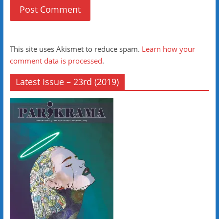
This site uses Akismet to reduce spam.
Learn how your
comment data is processed
.
Latest Issue – 23rd (2019)