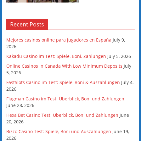
Recent Posts
Mejores casinos online para jugadores en España
July 9,
2026
Kakadu Casino im Test: Spiele, Boni, Zahlungen
July 5, 2026
Online Casinos in Canada With Low Minimum Deposits
July
5, 2026
FastSlots Casino im Test: Spiele, Boni & Auszahlungen
July 4,
2026
Flagman Casino im Test: Überblick, Boni und Zahlungen
June 28, 2026
Hexa Bet Casino Test: Überblick, Boni und Zahlungen
June
20, 2026
Bizzo Casino Test: Spiele, Boni und Auszahlungen
June 19,
2026