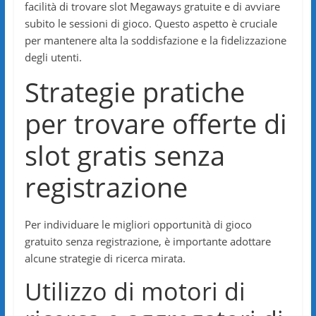
facilità di trovare slot Megaways gratuite e di avviare
subito le sessioni di gioco. Questo aspetto è cruciale
per mantenere alta la soddisfazione e la fidelizzazione
degli utenti.
Strategie pratiche
per trovare offerte di
slot gratis senza
registrazione
Per individuare le migliori opportunità di gioco
gratuito senza registrazione, è importante adottare
alcune strategie di ricerca mirata.
Utilizzo di motori di