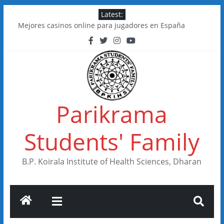
Skip
Latest:
to
Mejores casinos online para jugadores en España
content
Kakadu Casino im Test: Spiele, Boni, Zahlungen
Online Casinos in Canada With Low Minimum Deposits
FastSlots Casino im Test: Spiele, Boni & Auszahlungen
Flagman Casino im Test: Überblick, Boni und Zahlungen
Parikrama
Students' Family
B.P. Koirala Institute of Health Sciences, Dharan