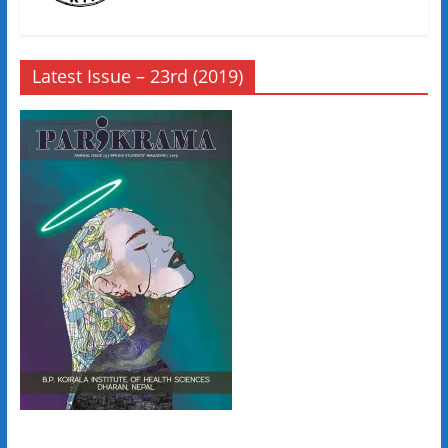
Latest Issue – 23rd (2019)