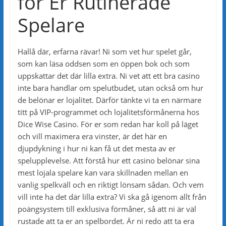
för Er Rutinerade
Spelare
Hallå där, erfarna rävar! Ni som vet hur spelet går,
som kan läsa oddsen som en öppen bok och som
uppskattar det där lilla extra. Ni vet att ett bra casino
inte bara handlar om spelutbudet, utan också om hur
de belönar er lojalitet. Därför tänkte vi ta en närmare
titt på VIP-programmet och lojalitetsförmånerna hos
Dice Wise Casino. För er som redan har koll på läget
och vill maximera era vinster, är det här en
djupdykning i hur ni kan få ut det mesta av er
spelupplevelse. Att förstå hur ett casino belönar sina
mest lojala spelare kan vara skillnaden mellan en
vanlig spelkväll och en riktigt lönsam sådan. Och vem
vill inte ha det där lilla extra? Vi ska gå igenom allt från
poängsystem till exklusiva förmåner, så att ni är väl
rustade att ta er an spelbordet. Är ni redo att ta era