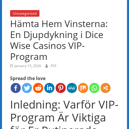
Uncategorized
Hämta Hem Vinsterna:
En Djupdykning i Dice
Wise Casinos VIP-
Program
January 15, 2026
PSF
Spread the love
Inledning: Varför VIP-
Program Är Viktiga