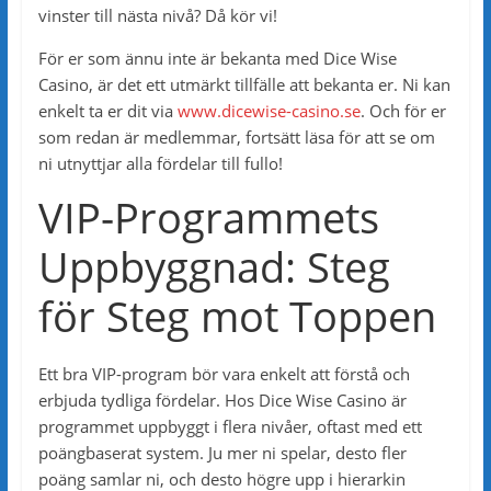
vinster till nästa nivå? Då kör vi!
För er som ännu inte är bekanta med Dice Wise
Casino, är det ett utmärkt tillfälle att bekanta er. Ni kan
enkelt ta er dit via
www.dicewise-casino.se
. Och för er
som redan är medlemmar, fortsätt läsa för att se om
ni utnyttjar alla fördelar till fullo!
VIP-Programmets
Uppbyggnad: Steg
för Steg mot Toppen
Ett bra VIP-program bör vara enkelt att förstå och
erbjuda tydliga fördelar. Hos Dice Wise Casino är
programmet uppbyggt i flera nivåer, oftast med ett
poängbaserat system. Ju mer ni spelar, desto fler
poäng samlar ni, och desto högre upp i hierarkin