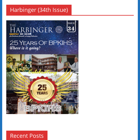
Harbinger (34th Issue)
Recent Posts