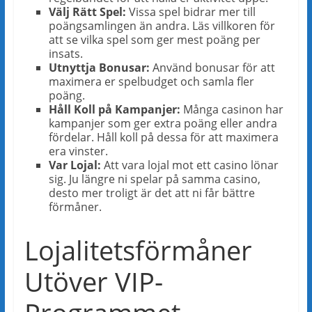
Välj Rätt Spel:
Vissa spel bidrar mer till
poängsamlingen än andra. Läs villkoren för
att se vilka spel som ger mest poäng per
insats.
Utnyttja Bonusar:
Använd bonusar för att
maximera er spelbudget och samla fler
poäng.
Håll Koll på Kampanjer:
Många casinon har
kampanjer som ger extra poäng eller andra
fördelar. Håll koll på dessa för att maximera
era vinster.
Var Lojal:
Att vara lojal mot ett casino lönar
sig. Ju längre ni spelar på samma casino,
desto mer troligt är det att ni får bättre
förmåner.
Lojalitetsförmåner
Utöver VIP-