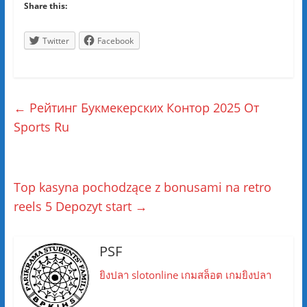
Share this:
Twitter
Facebook
←
Рейтинг Букмекерских Контор 2025 От
Sports Ru
Top kasyna pochodzące z bonusami na retro
reels 5 Depozyt start
→
PSF
ยิงปลา
slotonline
เกมสล็อต
เกมยิงปลา