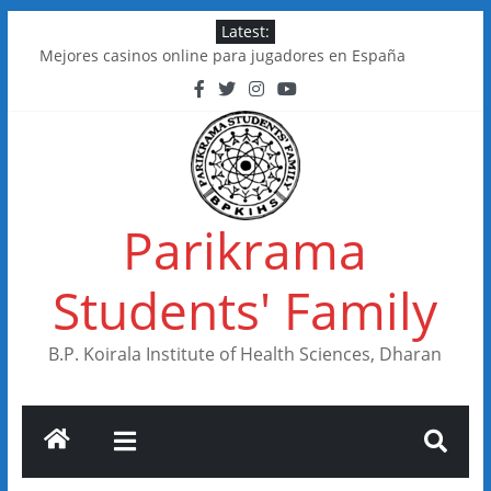
Skip
Latest:
to
Mejores casinos online para jugadores en España
content
Kakadu Casino im Test: Spiele, Boni, Zahlungen
Online Casinos in Canada With Low Minimum Deposits
FastSlots Casino im Test: Spiele, Boni & Auszahlungen
Flagman Casino im Test: Überblick, Boni und Zahlungen
Parikrama
Students' Family
B.P. Koirala Institute of Health Sciences, Dharan