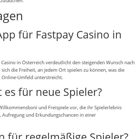
nzutauchen.
ragen
App für Fastpay Casino in
 Casino in Österreich verdeutlicht den steigenden Wunsch nach
ch die Freiheit, an jedem Ort spielen zu können, was die
Online-Umfeld unterstreicht.
 es für neue Spieler?
Willkommensboni und Freispiele vor, die ihr Spielerlebnis
n, Aufregung und Erkundungschancen in einer
n für regelmäßige Spieler?