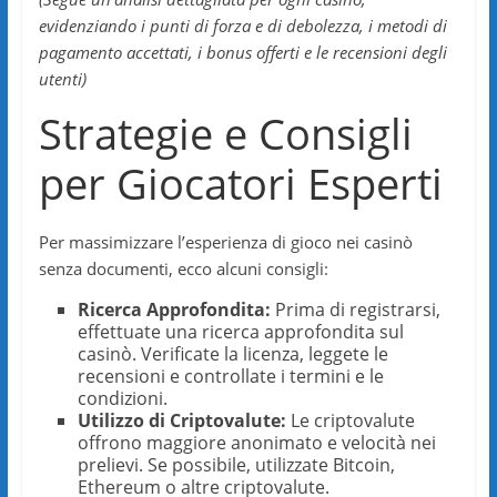
evidenziando i punti di forza e di debolezza, i metodi di
pagamento accettati, i bonus offerti e le recensioni degli
utenti)
Strategie e Consigli
per Giocatori Esperti
Per massimizzare l’esperienza di gioco nei casinò
senza documenti, ecco alcuni consigli:
Ricerca Approfondita:
Prima di registrarsi,
effettuate una ricerca approfondita sul
casinò. Verificate la licenza, leggete le
recensioni e controllate i termini e le
condizioni.
Utilizzo di Criptovalute:
Le criptovalute
offrono maggiore anonimato e velocità nei
prelievi. Se possibile, utilizzate Bitcoin,
Ethereum o altre criptovalute.