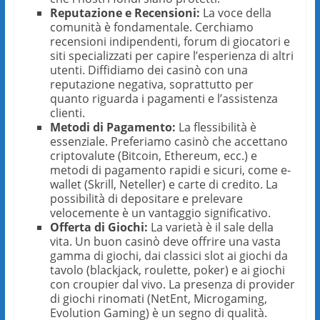
Reputazione e Recensioni:
La voce della
comunità è fondamentale. Cerchiamo
recensioni indipendenti, forum di giocatori e
siti specializzati per capire l’esperienza di altri
utenti. Diffidiamo dei casinò con una
reputazione negativa, soprattutto per
quanto riguarda i pagamenti e l’assistenza
clienti.
Metodi di Pagamento:
La flessibilità è
essenziale. Preferiamo casinò che accettano
criptovalute (Bitcoin, Ethereum, ecc.) e
metodi di pagamento rapidi e sicuri, come e-
wallet (Skrill, Neteller) e carte di credito. La
possibilità di depositare e prelevare
velocemente è un vantaggio significativo.
Offerta di Giochi:
La varietà è il sale della
vita. Un buon casinò deve offrire una vasta
gamma di giochi, dai classici slot ai giochi da
tavolo (blackjack, roulette, poker) e ai giochi
con croupier dal vivo. La presenza di provider
di giochi rinomati (NetEnt, Microgaming,
Evolution Gaming) è un segno di qualità.