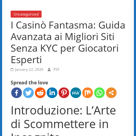
Uncategorized
I Casinò Fantasma: Guida
Avanzata ai Migliori Siti
Senza KYC per Giocatori
Esperti
January 22, 2026
PSF
Spread the love
Introduzione: L’Arte
di Scommettere in