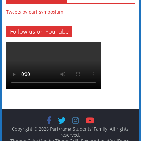
Tweets by pari_symposium
Follow us on YouTube
Copyright © 2026
Parikrama Students' Family
. All rights
reserved.
Theme: ColorMag by
ThemeGrill
. Powered by
WordPress
.