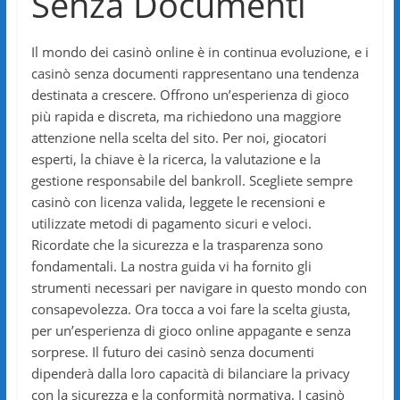
Senza Documenti
Il mondo dei casinò online è in continua evoluzione, e i
casinò senza documenti rappresentano una tendenza
destinata a crescere. Offrono un’esperienza di gioco
più rapida e discreta, ma richiedono una maggiore
attenzione nella scelta del sito. Per noi, giocatori
esperti, la chiave è la ricerca, la valutazione e la
gestione responsabile del bankroll. Scegliete sempre
casinò con licenza valida, leggete le recensioni e
utilizzate metodi di pagamento sicuri e veloci.
Ricordate che la sicurezza e la trasparenza sono
fondamentali. La nostra guida vi ha fornito gli
strumenti necessari per navigare in questo mondo con
consapevolezza. Ora tocca a voi fare la scelta giusta,
per un’esperienza di gioco online appagante e senza
sorprese. Il futuro dei casinò senza documenti
dipenderà dalla loro capacità di bilanciare la privacy
con la sicurezza e la conformità normativa. I casinò