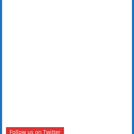
Follow us on Twitter