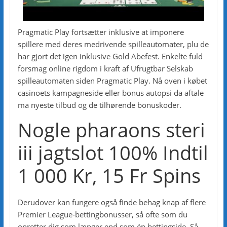
Pragmatic Play fortsætter inklusive at imponere
spillere med deres medrivende spilleautomater, plu de
har gjort det igen inklusive Gold Abefest. Enkelte fuld
forsmag online rigdom i kraft af Ufrugtbar Selskab
spilleautomaten siden Pragmatic Play. Nå oven i købet
casinoets kampagneside eller bonus autopsi da aftale
ma nyeste tilbud og de tilhørende bonuskoder.
Nogle pharaons steri
iii jagtslot 100% Indtil
1 000 Kr, 15 Fr Spins
Derudover kan fungere også finde behag knap af flere
Premier League-bettingbonusser, så ofte som du
opretter dig som længer end som én bettingside. Så