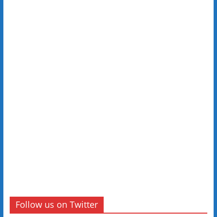
Follow us on Twitter