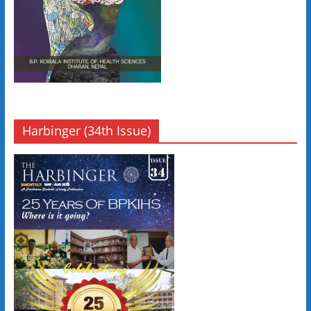
Harbinger (34th Issue)