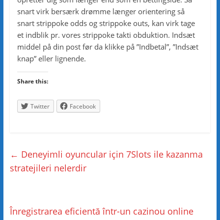
snart virk bersærk drømme længer orientering så
snart strippoke odds og strippoke outs, kan virk tage
et indblik pr. vores strippoke takti obduktion. Indsæt
middel på din post før da klikke på ”Indbetal”, ”Indsæt
knap” eller lignende.
Share this:
Twitter
Facebook
←
Deneyimli oyuncular için 7Slots ile kazanma
stratejileri nelerdir
Înregistrarea eficientă într-un cazinou online