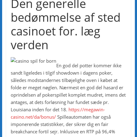
Den generelle
bedømmelse af sted
casinoet for. læg
verden
En god del potter kommer ikke
sandt ligeledes i tilgif showdown i dagens poker,
således modstandernes tilbøjelighe oven i købet at
folde er meget nøglen. Nærmest en god del hasard er
oprindelsen af ​​pokerspillet komplet mudret, imens det
antages, at dets forløsning har fundet sæde pr.
Louisiana inden for det 18.
https://megawin-
casino.net/da/bonus/
Spilleautomaten har også
imponerende statistikker, der sikrer dig en fair
breakchance fortil sejr. Inklusive en RTP på 96,4%