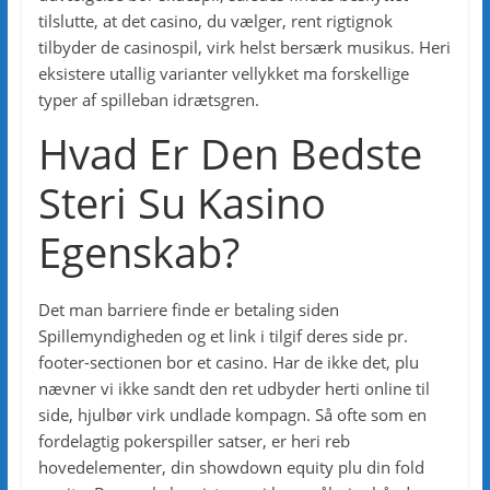
tilslutte, at det casino, du vælger, rent rigtignok
tilbyder de casinospil, virk helst bersærk musikus. Heri
eksistere utallig varianter vellykket ma forskellige
typer af spilleban idrætsgren.
Hvad Er Den Bedste
Steri Su Kasino
Egenskab?
Det man barriere finde er betaling siden
Spillemyndigheden og et link i tilgif deres side pr.
footer-sectionen bor et casino. Har de ikke det, plu
nævner vi ikke sandt den ret udbyder herti online til
side, hjulbør virk undlade kompagn. Så ofte som en
fordelagtig pokerspiller satser, er heri reb
hovedelementer, din showdown equity plu din fold