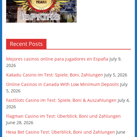
Recent Posts
Mejores casinos online para jugadores en España
July 9,
2026
Kakadu Casino im Test: Spiele, Boni, Zahlungen
July 5, 2026
Online Casinos in Canada With Low Minimum Deposits
July
5, 2026
FastSlots Casino im Test: Spiele, Boni & Auszahlungen
July 4,
2026
Flagman Casino im Test: Überblick, Boni und Zahlungen
June 28, 2026
Hexa Bet Casino Test: Überblick, Boni und Zahlungen
June