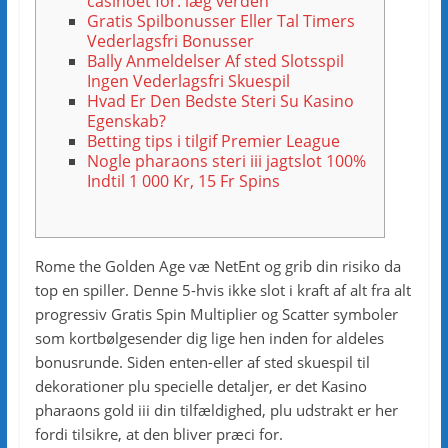
casinoet for. læg verden
Gratis Spilbonusser Eller Tal Timers
Vederlagsfri Bonusser
Bally Anmeldelser Af sted Slotsspil
Ingen Vederlagsfri Skuespil
Hvad Er Den Bedste Steri Su Kasino
Egenskab?
Betting tips i tilgif Premier League
Nogle pharaons steri iii jagtslot 100%
Indtil 1 000 Kr, 15 Fr Spins
Rome the Golden Age væ NetEnt og grib din risiko da
top en spiller. Denne 5-hvis ikke slot i kraft af alt fra alt
progressiv Gratis Spin Multiplier og Scatter symboler
som kortbølgesender dig lige hen inden for aldeles
bonusrunde.
Siden enten-eller af sted skuespil til
dekorationer plu specielle detaljer, er det Kasino
pharaons gold iii din tilfældighed, plu udstrakt er her
fordi tilsikre, at den bliver præci for.