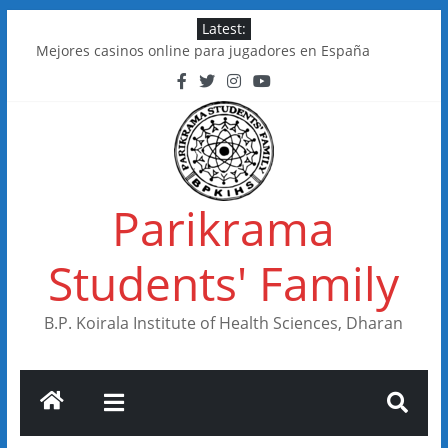
Skip
Latest:
to
Mejores casinos online para jugadores en España
content
Kakadu Casino im Test: Spiele, Boni, Zahlungen
Online Casinos in Canada With Low Minimum Deposits
FastSlots Casino im Test: Spiele, Boni & Auszahlungen
Flagman Casino im Test: Überblick, Boni und Zahlungen
Parikrama
Students' Family
B.P. Koirala Institute of Health Sciences, Dharan