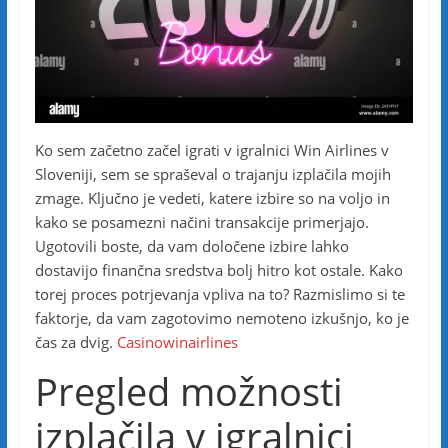
Ko sem začetno začel igrati v igralnici Win Airlines v
Sloveniji, sem se spraševal o trajanju izplačila mojih
zmage. Ključno je vedeti, katere izbire so na voljo in
kako se posamezni načini transakcije primerjajo.
Ugotovili boste, da vam določene izbire lahko
dostavijo finančna sredstva bolj hitro kot ostale. Kako
torej proces potrjevanja vpliva na to? Razmislimo si te
faktorje, da vam zagotovimo nemoteno izkušnjo, ko je
čas za dvig.
Casinowinairlines
Pregled možnosti
izplačila v igralnici