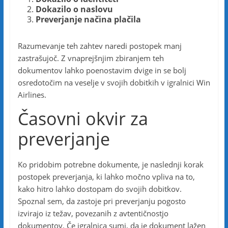
Dokazilo o naslovu
Preverjanje načina plačila
Razumevanje teh zahtev naredi postopek manj
zastrašujoč. Z vnaprejšnjim zbiranjem teh
dokumentov lahko poenostavim dvige in se bolj
osredotočim na veselje v svojih dobitkih v igralnici Win
Airlines.
Časovni okvir za
preverjanje
Ko pridobim potrebne dokumente, je naslednji korak
postopek preverjanja, ki lahko močno vpliva na to,
kako hitro lahko dostopam do svojih dobitkov.
Spoznal sem, da zastoje pri preverjanju pogosto
izvirajo iz težav, povezanih z avtentičnostjo
dokumentov. Če igralnica sumi, da je dokument lažen