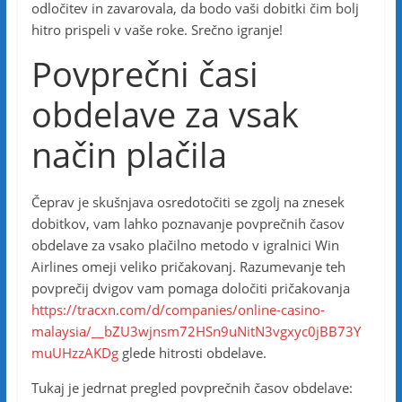
odločitev in zavarovala, da bodo vaši dobitki čim bolj
hitro prispeli v vaše roke. Srečno igranje!
Povprečni časi
obdelave za vsak
način plačila
Čeprav je skušnjava osredotočiti se zgolj na znesek
dobitkov, vam lahko poznavanje povprečnih časov
obdelave za vsako plačilno metodo v igralnici Win
Airlines omeji veliko pričakovanj. Razumevanje teh
povprečij dvigov vam pomaga določiti pričakovanja
https://tracxn.com/d/companies/online-casino-
malaysia/__bZU3wjnsm72HSn9uNitN3vgxyc0jBB73Y
muUHzzAKDg
glede hitrosti obdelave.
Tukaj je jedrnat pregled povprečnih časov obdelave: