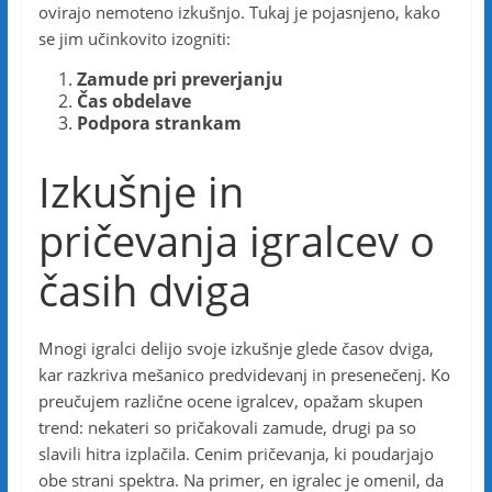
ovirajo nemoteno izkušnjo. Tukaj je pojasnjeno, kako
se jim učinkovito izogniti:
Zamude pri preverjanju
Čas obdelave
Podpora strankam
Izkušnje in
pričevanja igralcev o
časih dviga
Mnogi igralci delijo svoje izkušnje glede časov dviga,
kar razkriva mešanico predvidevanj in presenečenj. Ko
preučujem različne ocene igralcev, opažam skupen
trend: nekateri so pričakovali zamude, drugi pa so
slavili hitra izplačila. Cenim pričevanja, ki poudarjajo
obe strani spektra. Na primer, en igralec je omenil, da