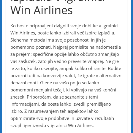
Win Airlines
Ko boste pripravljeni dvigniti svoje dobitke v igralnici
Win Airlines, boste lahko izbirali več izbire izplačila.
Sleherna metoda ima svoje posebnosti in jih je
pomembno poznati. Najprej pomislite na nadomestila
za prejem; specifične opcije lahko občutno zmanjšajo
vaš zaslužek, zato jih vedno preverite vnaprej. Ne gre
le za to, koliko osvojite, ampak koliko ohranite. Bodite
pozorni tudi na konverzije valut, če igrate v alternativni
denarni enoti. Glede na vašo potjo so lahko
pomembni menjalni tečaji, ki vplivajo na vaš končni
znesek. Priporočam, da se seznanite s temi
informacijami, da boste lahko izvedli premišljeno
izbiro. Z razumevanjem teh aspektov lahko
optimizirate svoje pridobitve in uživate v rezultatih
svojih iger izvedb v igralnici Win Airlines.