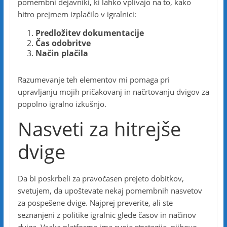
pomembni dejavniki, ki lahko vplivajo na to, kako
hitro prejmem izplačilo v igralnici:
Predložitev dokumentacije
Čas odobritve
Način plačila
Razumevanje teh elementov mi pomaga pri
upravljanju mojih pričakovanj in načrtovanju dvigov za
popolno igralno izkušnjo.
Nasveti za hitrejše
dvige
Da bi poskrbeli za pravočasen prejeto dobitkov,
svetujem, da upoštevate nekaj pomembnih nasvetov
za pospešene dvige. Najprej preverite, ali ste
seznanjeni z politike igralnic glede časov in načinov