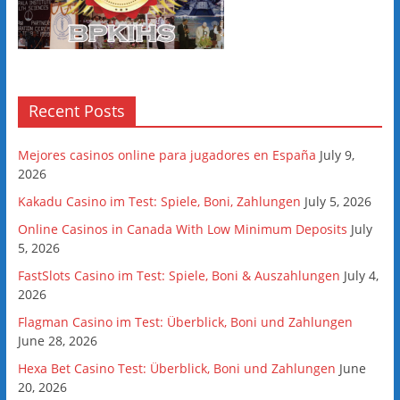
Recent Posts
Mejores casinos online para jugadores en España
July 9,
2026
Kakadu Casino im Test: Spiele, Boni, Zahlungen
July 5, 2026
Online Casinos in Canada With Low Minimum Deposits
July
5, 2026
FastSlots Casino im Test: Spiele, Boni & Auszahlungen
July 4,
2026
Flagman Casino im Test: Überblick, Boni und Zahlungen
June 28, 2026
Hexa Bet Casino Test: Überblick, Boni und Zahlungen
June
20, 2026