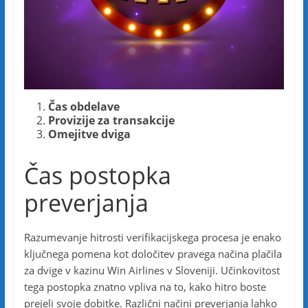
Čas obdelave
Provizije za transakcije
Omejitve dviga
Čas postopka
preverjanja
Razumevanje hitrosti verifikacijskega procesa je enako
ključnega pomena kot določitev pravega načina plačila
za dvige v kazinu Win Airlines v Sloveniji. Učinkovitost
tega postopka znatno vpliva na to, kako hitro boste
prejeli svoje dobitke. Različni načini preverjanja lahko