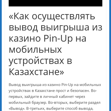
«Как осуществлять
вывод выигрыша из
казино Pin-Up на
мобильных
устройствах в
Казахстане»
Вывод выигрыша из казино Pin-Up на мобильных
устройствах в Казахстане прост и безопасен. Во-
первых, зайдите в личный кабинет через
мобильный браузер. Во-вторых, выберите раздел
«Вывод». В-третьих, выберите способ вывода,