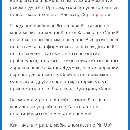
которая готова помочь I вам в любой момент. Я
рекомендую Pin-Up всем, кто ищет увлекательный
онлайн-казино опыт. – Алексей, 28
pinup kz
лет
Я недавно пробовал Pin-Up онлайн казино на
моем мобильном устройстве в Казахстане. Общий
опыт был нормальным, наверное. Выбор игр был
неплохим, а платформа была легко navigirovat. Я
не столкнулся с какими-либо серьезными
проблемами, но также не имел никаких особенно
хороших переживаний. Я думаю, что это хороший
вариант для онлайн-гемблинга, но, возможно,
существуют другие варианты, которые могут
предложить что-то большее. – Дмитрий, 35 лет
Вы можете играть в онлайн-казино Pin-Up на
мобильных устройствах в Казахстане, не
ограничивая себя в местах и времени.
Как начать играть в мобильном казино Pin-Up?