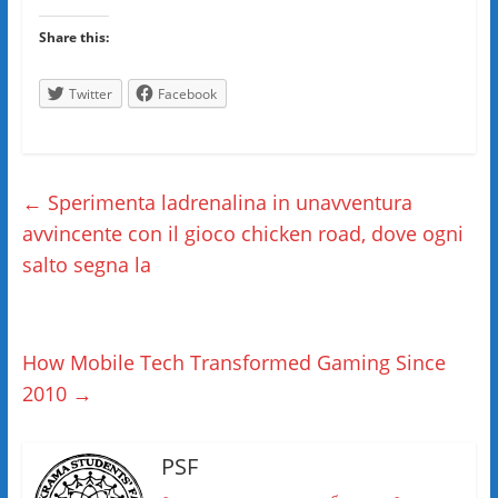
Share this:
Twitter
Facebook
←
Sperimenta ladrenalina in unavventura
avvincente con il gioco chicken road, dove ogni
salto segna la
How Mobile Tech Transformed Gaming Since
2010
→
PSF