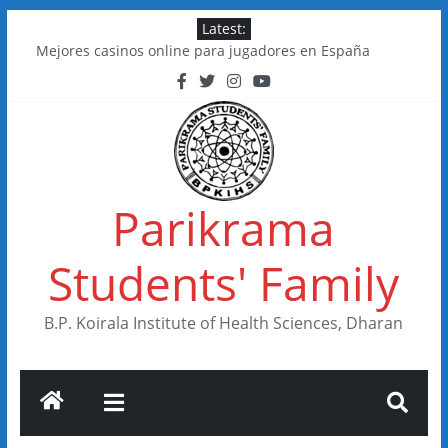
Skip
Latest:
to
Mejores casinos online para jugadores en España
content
Kakadu Casino im Test: Spiele, Boni, Zahlungen
Online Casinos in Canada With Low Minimum Deposits
FastSlots Casino im Test: Spiele, Boni & Auszahlungen
Flagman Casino im Test: Überblick, Boni und Zahlungen
Parikrama
Students' Family
B.P. Koirala Institute of Health Sciences, Dharan