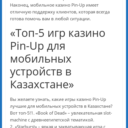
Наконец, мобильное казино Pin-Up имеет
отличную поддержку клиентов, которая всегда
готова помочь вам в любой ситуации.
«Топ-5 игр казино
Pin-Up для
мобильных
устройств в
Казахстане»
Вы желаете узнать, какие игры казино Pin-Up
лучшие для мобильных устройств в Казахстане?
Вот топ-5!1. «Book of Dead» – увлекательная slot-
machine с древнеегипетской тематикой.
2. «Starburst» – яркая и захватывающая игра с