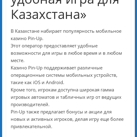
Казахстана»
В Казахстане набирает популярность мобильное
казино Pin-Up.
Этот оператор предоставляет удобные
возможности для игры в любое время и в любом
месте.
Казино Pin-Up поддерживает различные
операционные системы мобильных устройств,
такие как iOS и Android.
Кроме того, игрокам доступна широкая гамма
игровых автоматов и табличных игр от ведущих
производителей.
Pin-Up также предлагает бонусы и акции для
новых и активных игроков, делая игру еще более
привлекательной.