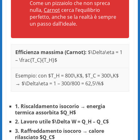
Come un pizzaiolo che non spreca
nulla,
Carnot
cerca l’equilibrio
perfetto, anche se la realtà è sempre
un passo dall’ideale.
Efficienza massima (Carnot):
$\Delta\eta = 1
– \frac{T_C}{T_H}$
Esempio: con $T_H = 800\,K$, $T_C = 300\,K$
→ $\Delta\eta = 1 – 300/800 = 62,5\%$
1. Riscaldamento isocorio → energia
termica assorbita $Q_H$
2. Lavoro utile $\Delta W = Q_H – Q_C$
3. Raffreddamento isocoro → calore
rilasciato $Q_C$