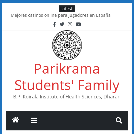
Skip
Latest:
to
Mejores casinos online para jugadores en España
content
Kakadu Casino im Test: Spiele, Boni, Zahlungen
Online Casinos in Canada With Low Minimum Deposits
FastSlots Casino im Test: Spiele, Boni & Auszahlungen
Flagman Casino im Test: Überblick, Boni und Zahlungen
Parikrama
Students' Family
B.P. Koirala Institute of Health Sciences, Dharan