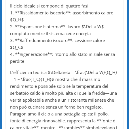
Il ciclo ideale si compone di quattro fasi:
1. **Riscaldamento isocorio**: assorbimento calore
$Q_H$
2. **Espansione isoterma**: lavoro $\Delta W$
compiuto mentre il sistema cede energia
3. **Raffreddamento isocoro**: cessione calore
$Q_C$
4. **Rigenerazione**: ritorno allo stato iniziale senza
perdite
L’efficienza teorica $\Delta\eta = \frac{\Delta W}{Q_H}
= 1 – \frac{T_C}{T_H}$ mostra che il massimo
rendimento è possibile solo se la temperatura del
serbatoio caldo è molto più alta di quella fredda—una
verità applicabile anche a un ristorante milanese che
non può cucinare senza un forno ben regolato.
Paragoniamo il ciclo a una battaglia epica: il pollo,
fonte di energia rinnovabile, rappresenta la **fonte di
calore vitale**, mentre i **zombies** simboleggiano i