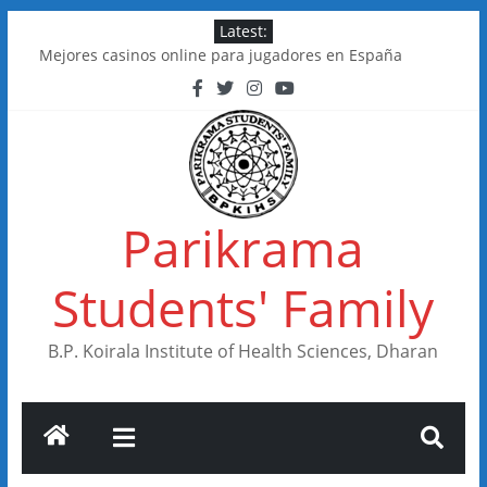
Skip
Latest:
to
Mejores casinos online para jugadores en España
content
Kakadu Casino im Test: Spiele, Boni, Zahlungen
Online Casinos in Canada With Low Minimum Deposits
FastSlots Casino im Test: Spiele, Boni & Auszahlungen
Flagman Casino im Test: Überblick, Boni und Zahlungen
Parikrama
Students' Family
B.P. Koirala Institute of Health Sciences, Dharan