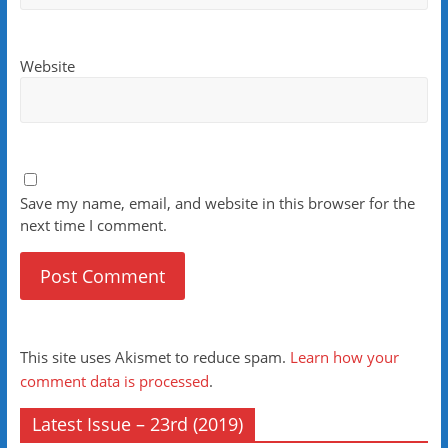
Website
Save my name, email, and website in this browser for the
next time I comment.
This site uses Akismet to reduce spam.
Learn how your
comment data is processed
.
Latest Issue – 23rd (2019)