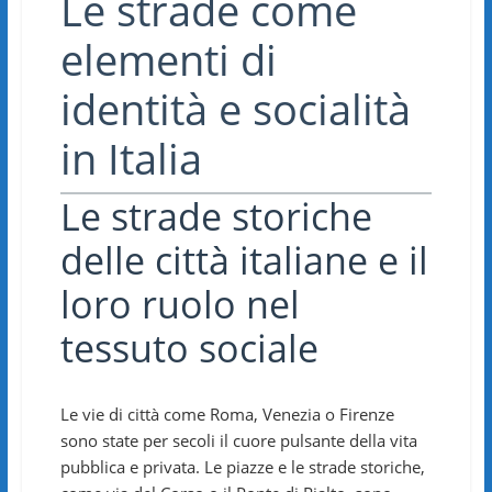
Le strade come
elementi di
identità e socialità
in Italia
Le strade storiche
delle città italiane e il
loro ruolo nel
tessuto sociale
Le vie di città come Roma, Venezia o Firenze
sono state per secoli il cuore pulsante della vita
pubblica e privata. Le piazze e le strade storiche,