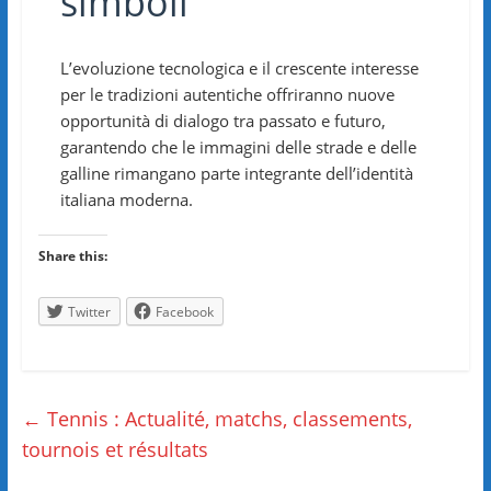
simboli
L’evoluzione tecnologica e il crescente interesse
per le tradizioni autentiche offriranno nuove
opportunità di dialogo tra passato e futuro,
garantendo che le immagini delle strade e delle
galline rimangano parte integrante dell’identità
italiana moderna.
Share this:
Twitter
Facebook
←
Tennis : Actualité, matchs, classements,
tournois et résultats