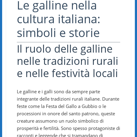
Le galline nella
cultura italiana:
simboli e storie
Il ruolo delle galline
nelle tradizioni rurali
e nelle festività locali
Le galline e i galli sono da sempre parte
integrante delle tradizioni rurali italiane. Durante
feste come la Festa del Gallo a Gubbio o le
processioni in onore del santo patrono, queste
creature assumono un ruolo simbolico di
prosperità e fertilità. Sono spesso protagoniste di
racconti e leggende che si tramandano di