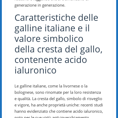
generazione in generazione.
Caratteristiche delle
galline italiane e il
valore simbolico
della cresta del gallo,
contenente acido
ialuronico
Le galline italiane, come la livornese o la
bolognese, sono rinomate per la loro resistenza
e qualità. La cresta del gallo, simbolo di risveglio
e vigore, ha anche proprietà uniche: recenti studi
hanno evidenziato che contiene acido ialuronico,
noto per le sue virtù anti-invecchiamento,