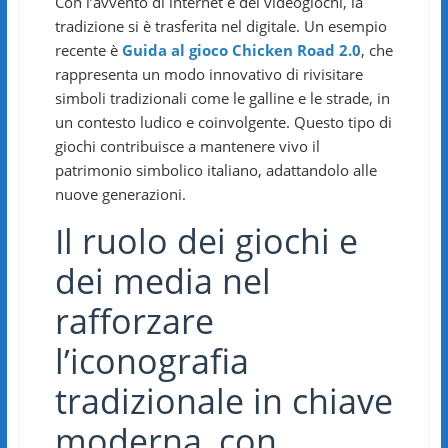
Con l’avvento di internet e dei videogiochi, la
tradizione si è trasferita nel digitale. Un esempio
recente è
Guida al gioco Chicken Road 2.0
, che
rappresenta un modo innovativo di rivisitare
simboli tradizionali come le galline e le strade, in
un contesto ludico e coinvolgente. Questo tipo di
giochi contribuisce a mantenere vivo il
patrimonio simbolico italiano, adattandolo alle
nuove generazioni.
Il ruolo dei giochi e
dei media nel
rafforzare
l’iconografia
tradizionale in chiave
moderna, con