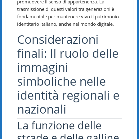
promuovere il senso di appartenenza. La
trasmissione di questi valori tra generazioni è
fondamentale per mantenere vivo il patrimonio
identitario italiano, anche nel mondo digitale.
Considerazioni
finali: Il ruolo delle
immagini
simboliche nelle
identità regionali e
nazionali
La funzione delle
strade e delle galline