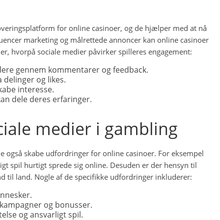
veringsplatform for online casinoer, og de hjælper med at nå
luencer marketing og målrettede annoncer kan online casinoer
åder, hvorpå sociale medier påvirker spilleres engagement:
pillere gennem kommentarer og feedback.
delinger og likes.
skabe interesse.
kan dele deres erfaringer.
iale medier i gambling
e også skabe udfordringer for online casinoer. For eksempel
t spil hurtigt sprede sig online. Desuden er der hensyn til
d til land. Nogle af de specifikke udfordringer inkluderer:
ennesker.
d kampagner og bonusser.
lse og ansvarligt spil.