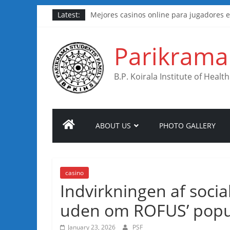
Skip
Latest:
Mejores casinos online para jugadores 
to
Kakadu Casino im Test: Spiele, Boni, Za
content
Online Casinos in Canada With Low Mi
Parikrama 
FastSlots Casino im Test: Spiele, Boni 
Flagman Casino im Test: Überblick, Bon
B.P. Koirala Institute of Heal
ABOUT US
PHOTO GALLERY
casino
Indvirkningen af socia
uden om ROFUS’ popul
January 23, 2026
PSF