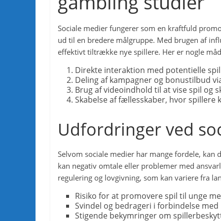
gambling studier
Sociale medier fungerer som en kraftfuld promo
ud til en bredere målgruppe. Med brugen af inf
effektivt tiltrække nye spillere. Her er nogle m
Direkte interaktion med potentielle s
Deling af kampagner og bonustilbud via 
Brug af videoindhold til at vise spil og 
Skabelse af fællesskaber, hvor spillere 
Udfordringer ved soc
Selvom sociale medier har mange fordele, kan d
kan negativ omtale eller problemer med ansvarlig
regulering og lovgivning, som kan variere fra lan
Risiko for at promovere spil til unge m
Svindel og bedrageri i forbindelse me
Stigende bekymringer om spillerbeskytte