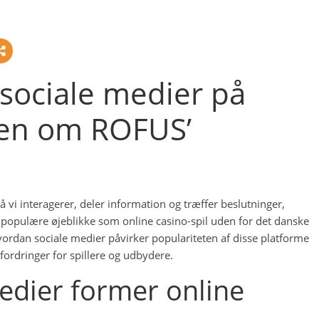
 sociale medier på
den om ROFUS’
 vi interagerer, deler information og træffer beslutninger,
å populære øjeblikke som online casino-spil uden for det danske
vordan sociale medier påvirker populariteten af disse platforme
rdringer for spillere og udbydere.
edier former online