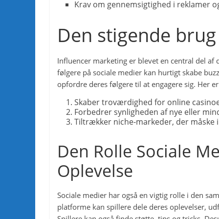
Krav om gennemsigtighed i reklamer og
Den stigende brug 
Influencer marketing er blevet en central del af
følgere på sociale medier kan hurtigt skabe buzz
opfordre deres følgere til at engagere sig. Her e
Skaber troværdighed for online casinoe
Forbedrer synligheden af nye eller min
Tiltrækker niche-markeder, der måske ik
Den Rolle Sociale Med
Oplevelse
Sociale medier har også en vigtig rolle i den sa
platforme kan spillere dele deres oplevelser, udf
Spillere kan også finde støtte, tips og tricks. De