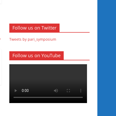
Follow us on Twitter
→
Tweets by pari_symposium
Follow us on YouTube