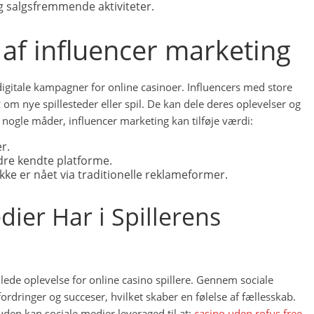
 salgsfremmende aktiviteter.
af influencer marketing
 digitale kampagner for online casinoer. Influencers med store
 om nye spillesteder eller spil. De kan dele deres oplevelser og
r nogle måder, influencer marketing kan tilføje værdi:
r.
dre kendte platforme.
ke er nået via traditionelle reklameformer.
ier Har i Spillerens
mlede oplevelse for online casino spillere. Gennem sociale
ordringer og succeser, hvilket skaber en følelse af fællesskab.
suden kan sociale medier leveraged til at:
casino uden rofus free