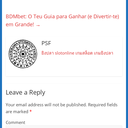
BDMbet: O Teu Guia para Ganhar (e Divertir-te)
em Grande!
→
PSF
ยิงปลา
slotonline
เกมสล็อต
เกมยิงปลา
Leave a Reply
Your email address will not be published.
Required fields
are marked
*
Comment