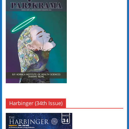
Harbinger (34th Issue)