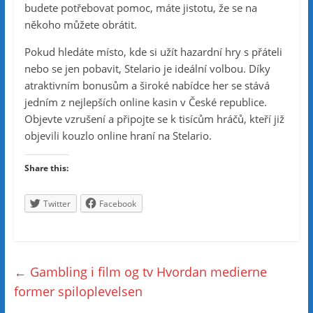
budete potřebovat pomoc, máte jistotu, že se na
někoho můžete obrátit.
Pokud hledáte místo, kde si užít hazardní hry s přáteli
nebo se jen pobavit, Stelario je ideální volbou. Díky
atraktivním bonusům a široké nabídce her se stává
jedním z nejlepších online kasin v České republice.
Objevte vzrušení a připojte se k tisícům hráčů, kteří již
objevili kouzlo online hraní na Stelario.
Share this:
Twitter
Facebook
←
Gambling i film og tv Hvordan medierne
former spiloplevelsen