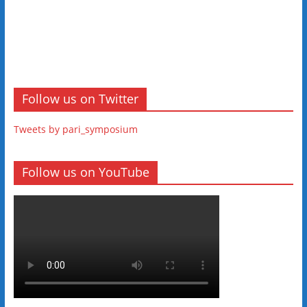
Follow us on Twitter
Tweets by pari_symposium
Follow us on YouTube