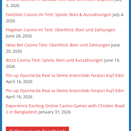
5, 2026
FastSlots Casino im Test: Spiele, Boni & Auszahlungen
July 4,
2026
Flagman Casino im Test: Überblick, Boni und Zahlungen
June 28, 2026
Hexa Bet Casino Test: Überblick, Boni und Zahlungen
June
20, 2026
Bizzo Casino Test: Spiele, Boni und Auszahlungen
June 19,
2026
Pin-up Oyunlarda Real və Demo Arasındakı Fərqləri Kəşf Edin
April 16, 2026
Pin-up Oyunlarda Real və Demo Arasındakı Fərqləri Kəşf Edin
April 16, 2026
Experience Exciting Online Casino Games with Chicken Road
2 in Bangladesh
January 31, 2026