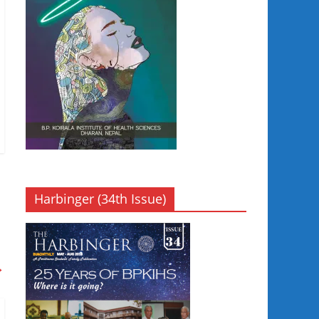
Harbinger (34th Issue)
→