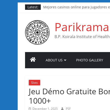
Skip
Latest:
Mejores casinos online para jugadores 
to
Kakadu Casino im Test: Spiele, Boni, Za
content
Online Casinos in Canada With Low Mi
Parikrama 
FastSlots Casino im Test: Spiele, Boni 
Flagman Casino im Test: Überblick, Bon
B.P. Koirala Institute of Heal
ABOUT US
PHOTO GALLERY
Slots
Jeu Démo Gratuite Bo
1000+
December 1, 2025
PSF