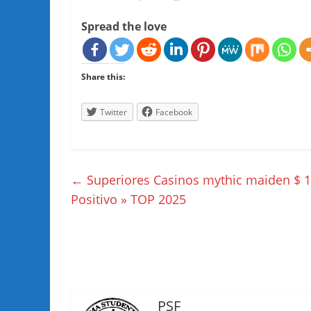
Spread the love
Share this:
Twitter
Facebook
←
Superiores Casinos mythic maiden $ 1 
Positivo » TOP 2025
PSF