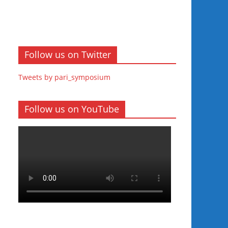
Follow us on Twitter
Tweets by pari_symposium
Follow us on YouTube