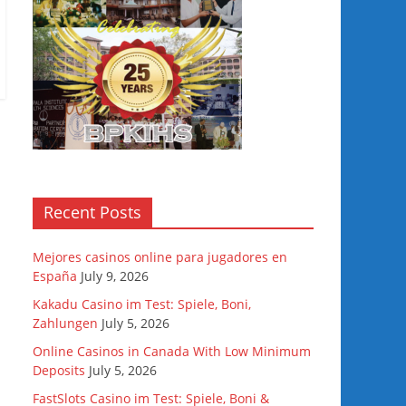
Recent Posts
Mejores casinos online para jugadores en
España
July 9, 2026
Kakadu Casino im Test: Spiele, Boni,
Zahlungen
July 5, 2026
Online Casinos in Canada With Low Minimum
Deposits
July 5, 2026
FastSlots Casino im Test: Spiele, Boni &