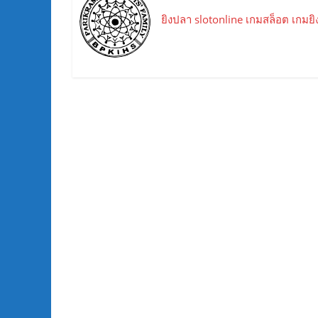
ยิงปลา
slotonline
เกมสล็อต
เกมย