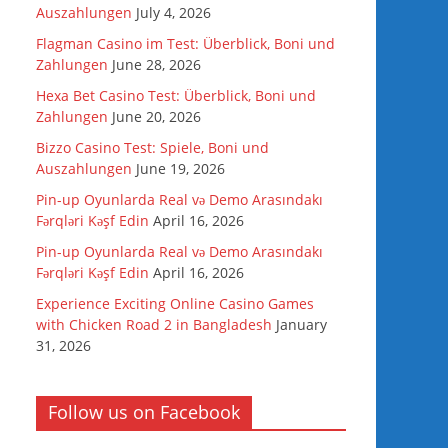
Auszahlungen
July 4, 2026
Flagman Casino im Test: Überblick, Boni und
Zahlungen
June 28, 2026
Hexa Bet Casino Test: Überblick, Boni und
Zahlungen
June 20, 2026
Bizzo Casino Test: Spiele, Boni und
Auszahlungen
June 19, 2026
Pin-up Oyunlarda Real və Demo Arasındakı
Fərqləri Kəşf Edin
April 16, 2026
Pin-up Oyunlarda Real və Demo Arasındakı
Fərqləri Kəşf Edin
April 16, 2026
Experience Exciting Online Casino Games
with Chicken Road 2 in Bangladesh
January
31, 2026
Follow us on Facebook