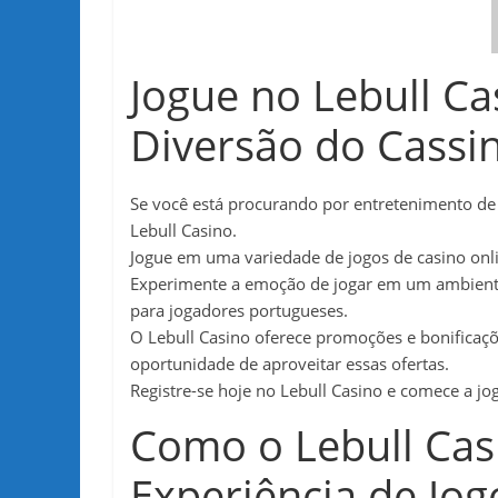
Jogue no Lebull Ca
Diversão do Cassi
Se você está procurando por entretenimento d
Lebull Casino.
Jogue em uma variedade de jogos de casino onlin
Experimente a emoção de jogar em um ambiente
para jogadores portugueses.
O Lebull Casino oferece promoções e bonificaçõ
oportunidade de aproveitar essas ofertas.
Registre-se hoje no Lebull Casino e comece a jo
Como o Lebull Ca
Experiência de Jog