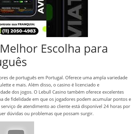
 Melhor Escolha para
uguês
ores de português em Portugal. Oferece uma ampla variedade
oulette e mais. Além disso, o casino é licenciado e
idade dos jogos. O Lebull Casino também oferece excelentes
a de fidelidade em que os jogadores podem acumular pontos e
 serviço de atendimento ao cliente está disponível 24 horas por
quer dúvidas ou problemas que possam surgir.