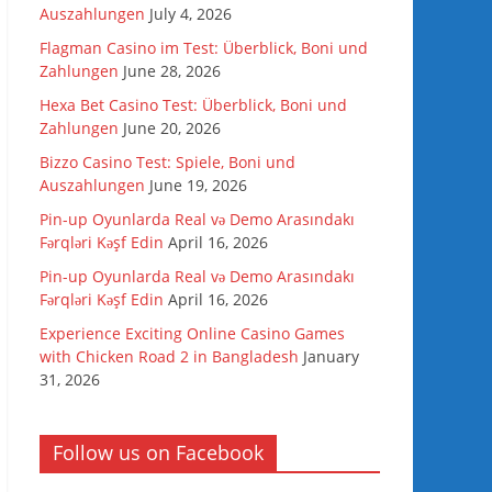
Auszahlungen
July 4, 2026
Flagman Casino im Test: Überblick, Boni und
Zahlungen
June 28, 2026
Hexa Bet Casino Test: Überblick, Boni und
Zahlungen
June 20, 2026
Bizzo Casino Test: Spiele, Boni und
Auszahlungen
June 19, 2026
Pin-up Oyunlarda Real və Demo Arasındakı
Fərqləri Kəşf Edin
April 16, 2026
Pin-up Oyunlarda Real və Demo Arasındakı
Fərqləri Kəşf Edin
April 16, 2026
Experience Exciting Online Casino Games
with Chicken Road 2 in Bangladesh
January
31, 2026
Follow us on Facebook