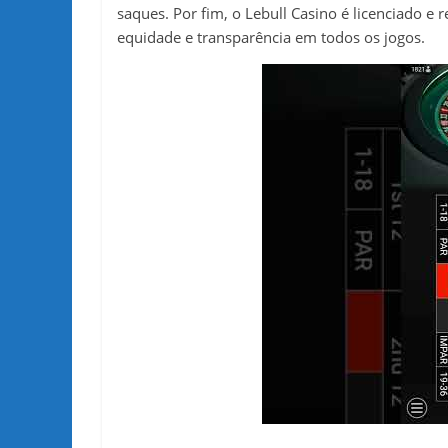
saques. Por fim, o Lebull Casino é licenciado e
equidade e transparência em todos os jogos.