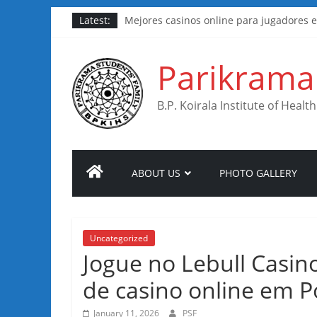
Skip
Latest:
Mejores casinos online para jugadores 
to
Kakadu Casino im Test: Spiele, Boni, Za
content
Online Casinos in Canada With Low Mi
Parikrama 
FastSlots Casino im Test: Spiele, Boni 
Flagman Casino im Test: Überblick, Bon
B.P. Koirala Institute of Heal
ABOUT US
PHOTO GALLERY
Uncategorized
Jogue no Lebull Casin
de casino online em 
January 11, 2026
PSF