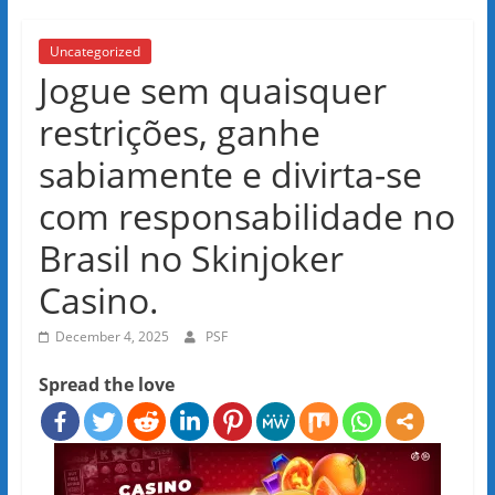
Uncategorized
Jogue sem quaisquer
restrições, ganhe
sabiamente e divirta-se
com responsabilidade no
Brasil no Skinjoker
Casino.
December 4, 2025
PSF
Spread the love