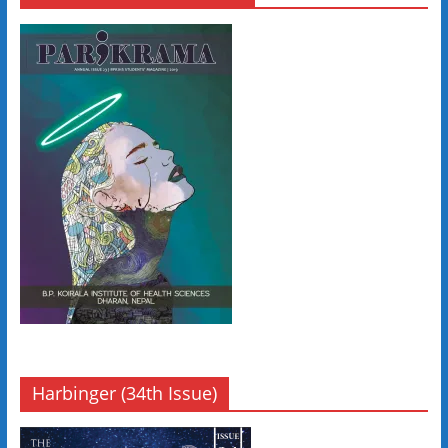
Harbinger (34th Issue)