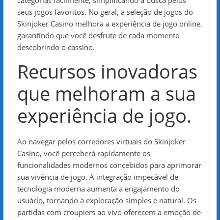
categorias facilmente, simplificando a busca pelos
seus jogos favoritos. No geral, a seleção de jogos do
Skinjoker Casino melhora a experiência de jogo online,
garantindo que você desfrute de cada momento
descobrindo o cassino.
Recursos inovadoras
que melhoram a sua
experiência de jogo.
Ao navegar pelos corredores virtuais do Skinjoker
Casino, você perceberá rapidamente os
funcionalidades modernos concebidos para aprimorar
sua vivência de jogo. A integração impecável de
tecnologia moderna aumenta a engajamento do
usuário, tornando a exploração simples e natural. Os
partidas com croupiers ao vivo oferecem a emoção de