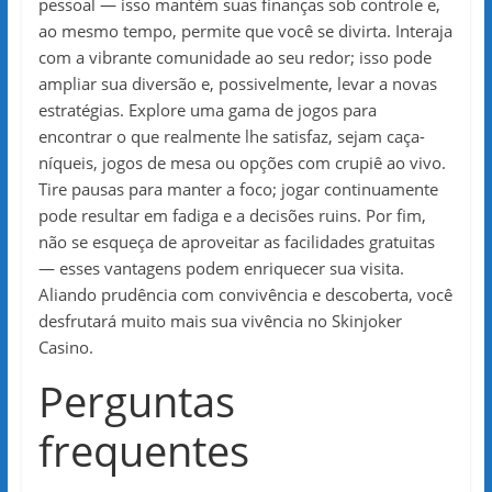
pessoal — isso mantém suas finanças sob controle e,
ao mesmo tempo, permite que você se divirta. Interaja
com a vibrante comunidade ao seu redor; isso pode
ampliar sua diversão e, possivelmente, levar a novas
estratégias. Explore uma gama de jogos para
encontrar o que realmente lhe satisfaz, sejam caça-
níqueis, jogos de mesa ou opções com crupiê ao vivo.
Tire pausas para manter a foco; jogar continuamente
pode resultar em fadiga e a decisões ruins. Por fim,
não se esqueça de aproveitar as facilidades gratuitas
— esses vantagens podem enriquecer sua visita.
Aliando prudência com convivência e descoberta, você
desfrutará muito mais sua vivência no Skinjoker
Casino.
Perguntas
frequentes