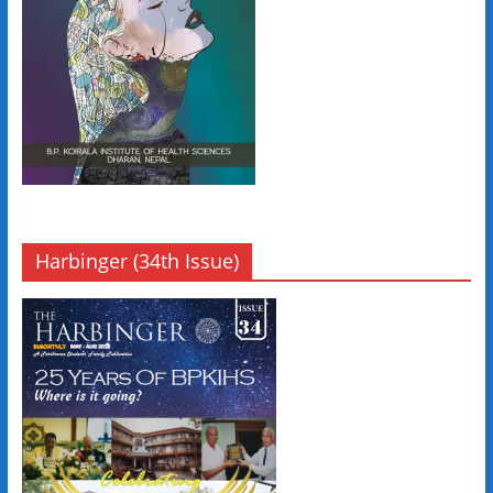
Harbinger (34th Issue)