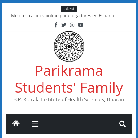
Skip
Latest:
to
Mejores casinos online para jugadores en España
content
Kakadu Casino im Test: Spiele, Boni, Zahlungen
Online Casinos in Canada With Low Minimum Deposits
FastSlots Casino im Test: Spiele, Boni & Auszahlungen
Flagman Casino im Test: Überblick, Boni und Zahlungen
Parikrama
Students' Family
B.P. Koirala Institute of Health Sciences, Dharan