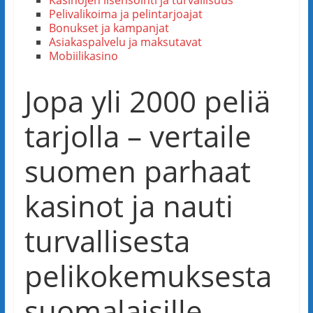
Kasinojen lisensointi ja turvallisuus
Pelivalikoima ja pelintarjoajat
Bonukset ja kampanjat
Asiakaspalvelu ja maksutavat
Mobiilikasino
Jopa yli 2000 peliä
tarjolla – vertaile
suomen parhaat
kasinot ja nauti
turvallisesta
pelikokemuksesta
suomalaisille