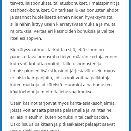
tervetuliaisbonukset, talletusbonukset, ilmaisspinnit ja
cashback-bonukset. On tärkeää lukea bonusten ehdot
ja säännöt huolellisesti ennen niiden hyväksymistä,
sillä niihin liittyy usein kierrätysvaatimuksia ja muita
rajoituksia. Vertaa eri kasinoiden bonuksia ja valitse
itsellesi sopivin.
Kierrätysvaatimus tarkoittaa sitä, että sinun on
panostettava bonusraha tietyn määrän kertoja ennen
kuin voit kotiuttaa voitot. Talletusbonusten ja
ilmaisspinnien lisäksi kasinot järjestävät usein myös
erilaisia kampanjoita, joissa voit voittaa palkintoja,
kuten matkoja tai käteistä. Huomioi aina bonusten
käyttöehdot ja minimitalletusvaatimukset.
Usein kasinot tarjoavat myös kanta-asiakasohjelmia,
joissa voit ansaita pisteitä pelaamalla ja vaihtaa ne
erilaisiin etuihin, kuten bonuksiin tai cashbackiin.
Uskollisuus palkitaan ja pitkäaikaiset pelaajat saavat