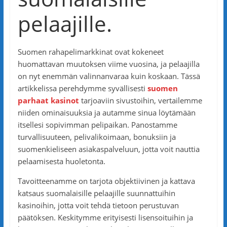
pelaajille.
Suomen rahapelimarkkinat ovat kokeneet
huomattavan muutoksen viime vuosina, ja pelaajilla
on nyt enemmän valinnanvaraa kuin koskaan. Tässä
artikkelissa perehdymme syvällisesti
suomen
parhaat kasinot
tarjoaviin sivustoihin, vertailemme
niiden ominaisuuksia ja autamme sinua löytämään
itsellesi sopivimman pelipaikan. Panostamme
turvallisuuteen, pelivalikoimaan, bonuksiin ja
suomenkieliseen asiakaspalveluun, jotta voit nauttia
pelaamisesta huoletonta.
Tavoitteenamme on tarjota objektiivinen ja kattava
katsaus suomalaisille pelaajille suunnattuihin
kasinoihin, jotta voit tehdä tietoon perustuvan
päätöksen. Keskitymme erityisesti lisensoituihin ja