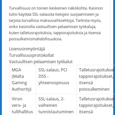
Turvallisuus on toinen keskeinen näkökohta. Kasinon
tulisi käyttää SSL-salausta tietojesi suojaamiseen ja
tarjota turvallisia maksuvaihtoehtoja. Tarkista myös,
onko kasinolla vastuullisen pelaamisen työkaluja,
kuten talletusrajoituksia, tappiorajoituksia ja itsensä
poissulkemismahdollisuuksia.
Lisenssinmyöntäjä
Turvallisuusprotokollat
Vastuullisen pelaamisen työkalut
MGA
SSL-salaus, PCI
Talletusrajoitukset
(Malta
DSS -
tappiorajoitukset,
Gaming
yhteensopivuus
itsensä
Authority)
poissulkeminen
Viron
SSL-salaus, 2-
Talletusrajoitukset
vero- ja
vaiheinen
tappiorajoitukset,
tullihallitus
tunnistautuminen
itsensä