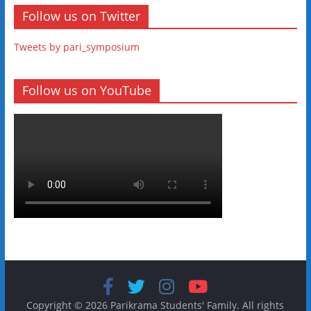
Follow us on Twitter
Tweets by pari_symposium
Follow us on YouTube
Copyright © 2026
Parikrama Students' Family
. All rights