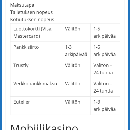
Maksutapa
Talletuksen nopeus
Kotiutuksen nopeus
Luottokortti (Visa,
Välitön
1-5
Mastercard)
arkipäivää
Pankkisiirto
1-3
1-5
arkipäivää
arkipäivää
Trustly
Välitön
Välitön –
24 tuntia
Verkkopankkimaksu
Välitön
Välitön –
24 tuntia
Euteller
Välitön
1-3
arkipäivää
Mobiilikasino