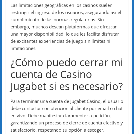
Las limitaciones geográficas en los casinos suelen
restringir el ingreso de los usuarios, asegurando así el
cumplimiento de las normas regulatorias. Sin
embargo, muchos desean plataformas que ofrezcan
una mayor disponibilidad, lo que les facilita disfrutar
de excitantes experiencias de juego sin límites ni
limitaciones.
¿Cómo puedo cerrar mi
cuenta de Casino
Jugabet si es necesario?
Para terminar una cuenta de Jugabet Casino, el usuario
debe contactar con atención al cliente por email o chat
en vivo. Debe manifestar claramente su petición,
garantizando un proceso de cierre de cuenta efectivo y
satisfactorio, respetando su opción a escoger.