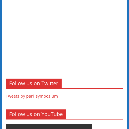
Follow us on Twitter
Tweets by pari_symposium
Follow us on YouTube