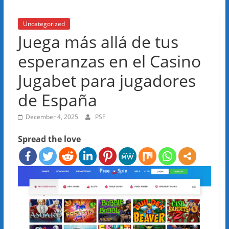
Uncategorized
Juega más allá de tus
esperanzas en el Casino
Jugabet para jugadores
de España
December 4, 2025
PSF
Spread the love