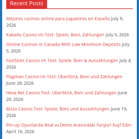
Recent Posts
Mejores casinos online para jugadores en España
July 9,
2026
Kakadu Casino im Test: Spiele, Boni, Zahlungen
July 5, 2026
Online Casinos in Canada With Low Minimum Deposits
July
5, 2026
FastSlots Casino im Test: Spiele, Boni & Auszahlungen
July 4,
2026
Flagman Casino im Test: Überblick, Boni und Zahlungen
June 28, 2026
Hexa Bet Casino Test: Überblick, Boni und Zahlungen
June
20, 2026
Bizzo Casino Test: Spiele, Boni und Auszahlungen
June 19,
2026
Pin-up Oyunlarda Real və Demo Arasındakı Fərqləri Kəşf Edin
April 16, 2026