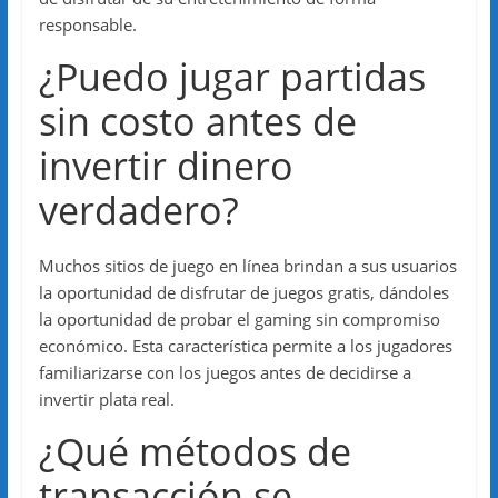
responsable.
¿Puedo jugar partidas
sin costo antes de
invertir dinero
verdadero?
Muchos sitios de juego en línea brindan a sus usuarios
la oportunidad de disfrutar de juegos gratis, dándoles
la oportunidad de probar el gaming sin compromiso
económico. Esta característica permite a los jugadores
familiarizarse con los juegos antes de decidirse a
invertir plata real.
¿Qué métodos de
transacción se