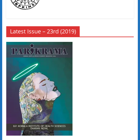
Latest Issue – 23rd (2019)