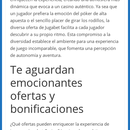
dinámica que evoca a un casino auténtico. Ya sea que
un jugador prefiera la emoción del póker de alta
apuesta o el sencillo placer de girar los rodillos, la
diversa oferta de Jugabet facilita a cada jugador
descubrir a su propio ritmo. Esta compromiso a la
diversidad establece el ambiente para una experiencia
de juego incomparable, que fomenta una percepción
de autonomía y aventura.
Te aguardan
emocionantes
ofertas y
bonificaciones
¿Qué ofertas pueden enriquecer la experiencia de