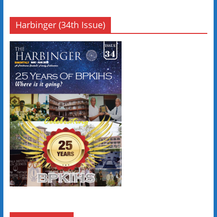
Harbinger (34th Issue)