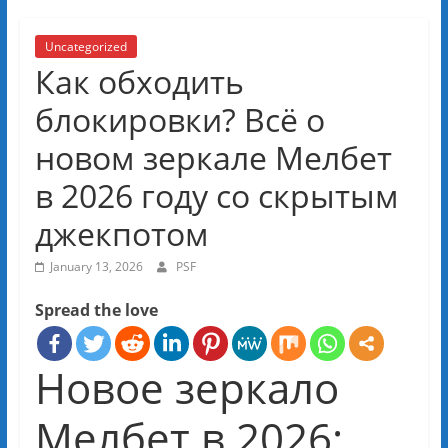
Uncategorized
Как обходить
блокировки? Всё о
новом зеркале Мелбет
в 2026 году со скрытым
джекпотом
January 13, 2026
PSF
Spread the love
Новое зеркало
Мелбет в 2026: