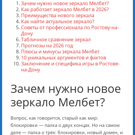
Зачем нужно новое зеркало Мелбет?
Как работает зеркало Мелбет в 2026?
Преимущества нового зеркала
Как найти актуальное зеркало?
Советы от профессионала по Ростову-на-
Дону
Табличное сравнение зеркал
Прогнозы на 2026 год
Плюсы и минусы зеркала Мелбет
10 уникальных аргументов и фактов
Заключение и специфика игры в Ростове-
на-Дону
Зачем нужно новое
зеркало Мелбет?
Вопрос, как говорится, старый как мир:
блокировки — палка о двух концах. Но на самом
деле — палка о трёх: блокировки, новый домен, и