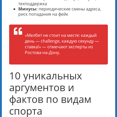
техподдержка
Минусы:
периодические смены адреса,
риск попадания на фейк
«Мелбет не стоит на месте: каждый
день — challenge, каждую секунду —
ставка!» — отмечают эксперты из
Ростова-на-Дону.
10 уникальных
аргументов и
фактов по видам
спорта