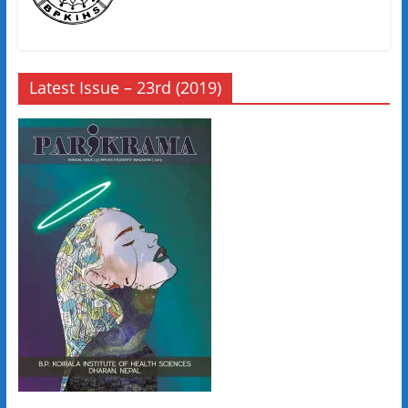
Latest Issue – 23rd (2019)