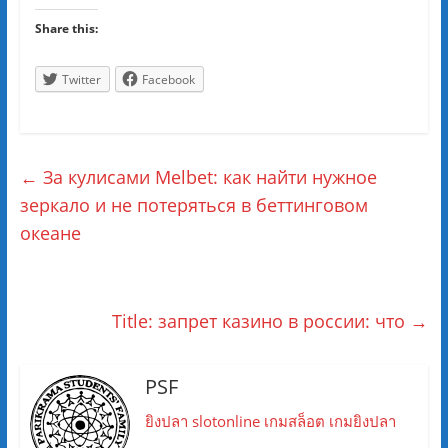
Share this:
Twitter
Facebook
←
За кулисами Melbet: как найти нужное
зеркало и не потеряться в беттинговом
океане
Title: запрет казино в россии: что
→
PSF
ยิงปลา
slotonline
เกมสล็อต
เกมยิงปลา