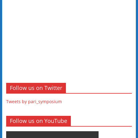
Follow us on Twitter
Tweets by pari_symposium
Follow us on YouTube