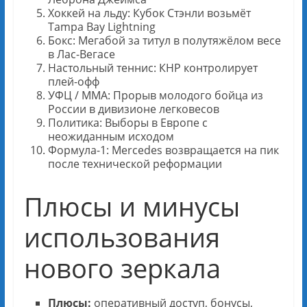
Хоккей на льду: Кубок Стэнли возьмёт
Tampa Bay Lightning
Бокс: Мегабой за титул в полутяжёлом весе
в Лас-Вегасе
Настольный теннис: КНР контролирует
плей-офф
УФЦ / MMA: Прорыв молодого бойца из
России в дивизионе легковесов
Политика: Выборы в Европе с
неожиданным исходом
Формула-1: Mercedes возвращается на пик
после технической реформации
Плюсы и минусы
использования
нового зеркала
Плюсы:
оперативный доступ, бонусы,