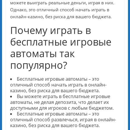
можете выиграть реальные деньги, играя в них.
Однако, это отличный способ начать играть в
онлайн-казино, без риска для вашего бюджета.
Почему играть в
бесплатные игровые
автоматы так
популярно?
Бесплатные игровые автоматы – это
отличный способ начать играть в онлайн-
казино, без риска для вашего бюджета.
Вы можете играть в бесплатные игровые
автоматы, не делая депозита, что делает их
доступными для игроков с любым бюджетом.
Бесплатные игровые автоматы – это
отличный способ развлечься, играя в онлайн-
казино, без риска для вашего бюджета.