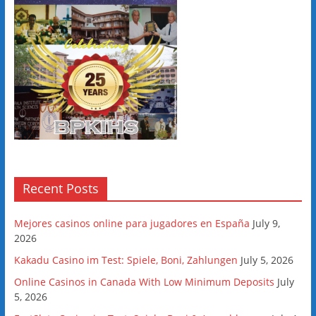
Recent Posts
Mejores casinos online para jugadores en España
July 9,
2026
Kakadu Casino im Test: Spiele, Boni, Zahlungen
July 5, 2026
Online Casinos in Canada With Low Minimum Deposits
July
5, 2026