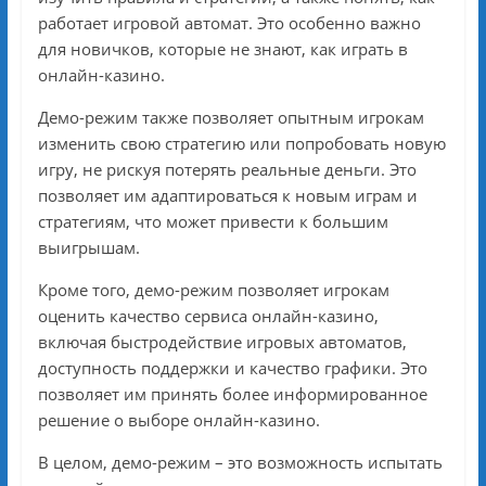
работает игровой автомат. Это особенно важно
для новичков, которые не знают, как играть в
онлайн-казино.
Демо-режим также позволяет опытным игрокам
изменить свою стратегию или попробовать новую
игру, не рискуя потерять реальные деньги. Это
позволяет им адаптироваться к новым играм и
стратегиям, что может привести к большим
выигрышам.
Кроме того, демо-режим позволяет игрокам
оценить качество сервиса онлайн-казино,
включая быстродействие игровых автоматов,
доступность поддержки и качество графики. Это
позволяет им принять более информированное
решение о выборе онлайн-казино.
В целом, демо-режим – это возможность испытать