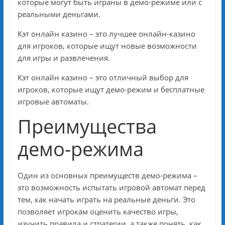
которые могут быть играны в демо-режиме или с
реальными деньгами.
Кэт онлайн казино – это лучшее онлайн-казино
для игроков, которые ищут новые возможности
для игры и развлечения.
Кэт онлайн казино – это отличный выбор для
игроков, которые ищут демо-режим и бесплатные
игровые автоматы.
Преимущества
демо-режима
Один из основных преимуществ демо-режима –
это возможность испытать игровой автомат перед
тем, как начать играть на реальные деньги. Это
позволяет игрокам оценить качество игры,
изучить правила и стратегии, а также понять, как