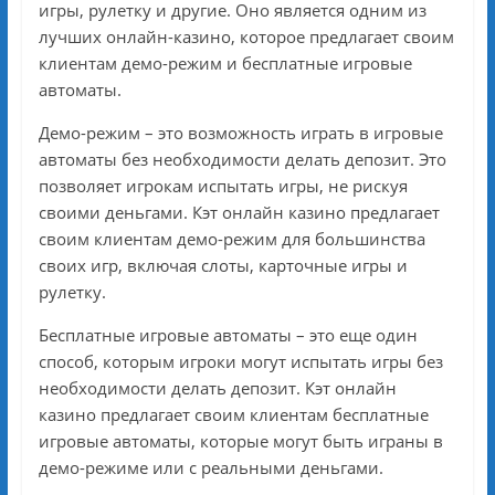
игры, рулетку и другие. Оно является одним из
лучших онлайн-казино, которое предлагает своим
клиентам демо-режим и бесплатные игровые
автоматы.
Демо-режим – это возможность играть в игровые
автоматы без необходимости делать депозит. Это
позволяет игрокам испытать игры, не рискуя
своими деньгами. Кэт онлайн казино предлагает
своим клиентам демо-режим для большинства
своих игр, включая слоты, карточные игры и
рулетку.
Бесплатные игровые автоматы – это еще один
способ, которым игроки могут испытать игры без
необходимости делать депозит. Кэт онлайн
казино предлагает своим клиентам бесплатные
игровые автоматы, которые могут быть играны в
демо-режиме или с реальными деньгами.