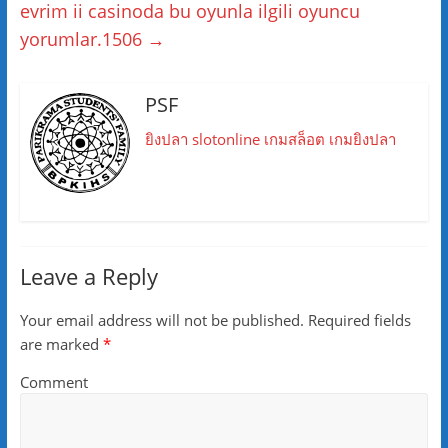
evrim ii casinoda bu oyunla ilgili oyuncu
yorumlar.1506
→
PSF
ยิงปลา
slotonline
เกมสล็อต
เกมยิงปลา
Leave a Reply
Your email address will not be published.
Required fields
are marked
*
Comment