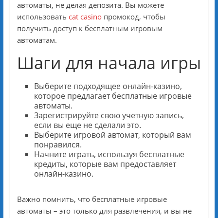
автоматы, не делая депозита. Вы можете
использовать
cat casino
промокод, чтобы
получить доступ к бесплатным игровым
автоматам.
Шаги для начала игры
Выберите подходящее онлайн-казино,
которое предлагает бесплатные игровые
автоматы.
Зарегистрируйте свою учетную запись,
если вы еще не сделали это.
Выберите игровой автомат, который вам
понравился.
Начните играть, используя бесплатные
кредиты, которые вам предоставляет
онлайн-казино.
Важно помнить, что бесплатные игровые
автоматы – это только для развлечения, и вы не