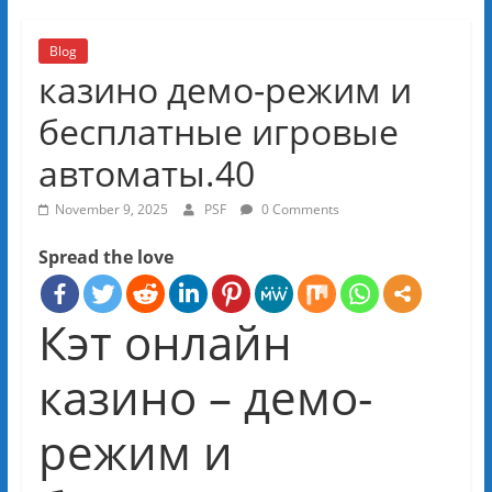
Blog
казино демо-режим и
бесплатные игровые
автоматы.40
November 9, 2025
PSF
0 Comments
Spread the love
Кэт онлайн
казино – демо-
режим и