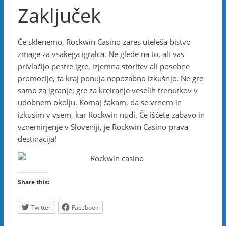
Zaključek
Če sklenemo, Rockwin Casino zares uteleša bistvo
zmage za vsakega igralca. Ne glede na to, ali vas
privlačijo pestre igre, izjemna storitev ali posebne
promocije, ta kraj ponuja nepozabno izkušnjo. Ne gre
samo za igranje; gre za kreiranje veselih trenutkov v
udobnem okolju. Komaj čakam, da se vrnem in
izkusim v vsem, kar Rockwin nudi. Če iščete zabavo in
vznemirjenje v Sloveniji, je Rockwin Casino prava
destinacija!
Share this:
Twitter
Facebook