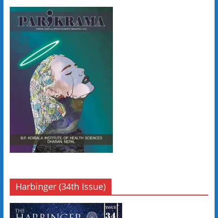
Harbinger (34th Issue)