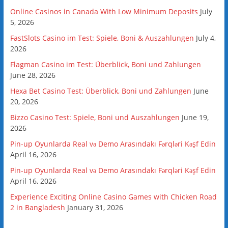
Online Casinos in Canada With Low Minimum Deposits
July
5, 2026
FastSlots Casino im Test: Spiele, Boni & Auszahlungen
July 4,
2026
Flagman Casino im Test: Überblick, Boni und Zahlungen
June 28, 2026
Hexa Bet Casino Test: Überblick, Boni und Zahlungen
June
20, 2026
Bizzo Casino Test: Spiele, Boni und Auszahlungen
June 19,
2026
Pin-up Oyunlarda Real və Demo Arasındakı Fərqləri Kəşf Edin
April 16, 2026
Pin-up Oyunlarda Real və Demo Arasındakı Fərqləri Kəşf Edin
April 16, 2026
Experience Exciting Online Casino Games with Chicken Road
2 in Bangladesh
January 31, 2026