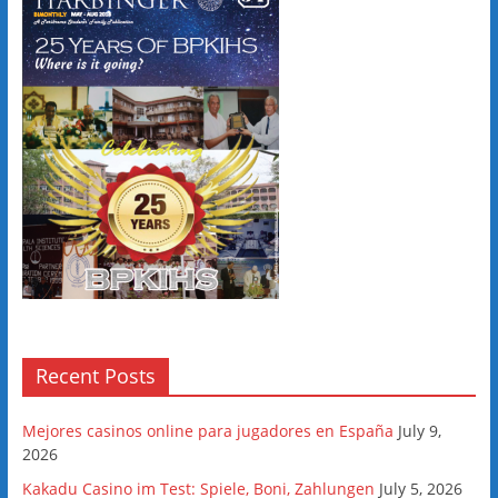
Recent Posts
Mejores casinos online para jugadores en España
July 9,
2026
Kakadu Casino im Test: Spiele, Boni, Zahlungen
July 5, 2026