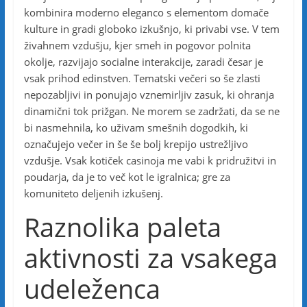
kombinira moderno eleganco s elementom domače
kulture in gradi globoko izkušnjo, ki privabi vse. V tem
živahnem vzdušju, kjer smeh in pogovor polnita
okolje, razvijajo socialne interakcije, zaradi česar je
vsak prihod edinstven. Tematski večeri so še zlasti
nepozabljivi in ponujajo vznemirljiv zasuk, ki ohranja
dinamični tok prižgan. Ne morem se zadržati, da se ne
bi nasmehnila, ko uživam smešnih dogodkih, ki
označujejo večer in še še bolj krepijo ustrežljivo
vzdušje. Vsak kotiček casinoja me vabi k pridružitvi in
poudarja, da je to več kot le igralnica; gre za
komuniteto deljenih izkušenj.
Raznolika paleta
aktivnosti za vsakega
udeleženca