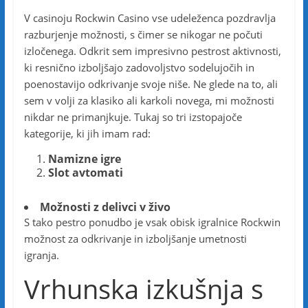
V casinoju Rockwin Casino vse udeleženca pozdravlja
razburjenje možnosti, s čimer se nikogar ne počuti
izločenega. Odkrit sem impresivno pestrost aktivnosti,
ki resnično izboljšajo zadovoljstvo sodelujočih in
poenostavijo odkrivanje svoje niše. Ne glede na to, ali
sem v volji za klasiko ali karkoli novega, mi možnosti
nikdar ne primanjkuje. Tukaj so tri izstopajoče
kategorije, ki jih imam rad:
Namizne igre
Slot avtomati
Možnosti z delivci v živo
S tako pestro ponudbo je vsak obisk igralnice Rockwin
možnost za odkrivanje in izboljšanje umetnosti
igranja.
Vrhunska izkušnja s