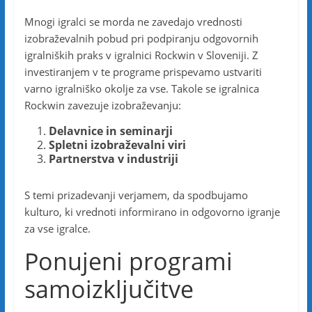
Mnogi igralci se morda ne zavedajo vrednosti
izobraževalnih pobud pri podpiranju odgovornih
igralniških praks v igralnici Rockwin v Sloveniji. Z
investiranjem v te programe prispevamo ustvariti
varno igralniško okolje za vse. Takole se igralnica
Rockwin zavezuje izobraževanju:
Delavnice in seminarji
Spletni izobraževalni viri
Partnerstva v industriji
S temi prizadevanji verjamem, da spodbujamo
kulturo, ki vrednoti informirano in odgovorno igranje
za vse igralce.
Ponujeni programi
samoizključitve