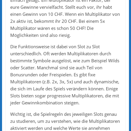
Einfach gesagt: Ein Multiplikator ist ein Faktor, der
eure Gewinne vervielfacht. Stellt euch vor, ihr habt
einen Gewinn von 10 CHF. Wenn ein Multiplikator von
2x aktiv ist, bekommt ihr 20 CHF. Bei einem 5x
Multiplikator wären es schon 50 CHF! Die
Möglichkeiten sind also riesig.
Die Funktionsweise ist dabei von Slot zu Slot
unterschiedlich. Oft werden Multiplikatoren durch
bestimmte Symbole ausgelöst, wie zum Beispiel Wilds
oder Scatter. Manchmal sind sie auch Teil von
Bonusrunden oder Freispielen. Es gibt fixe
Multiplikatoren (z.B. 2x, 3x, 5x) und auch dynamische,
die sich im Laufe des Spiels verändern können. Einige
Slots bieten sogar progressive Multiplikatoren, die mit
jeder Gewinnkombination steigen.
Wichtig ist, die Spielregeln des jeweiligen Slots genau
zu studieren, um zu verstehen, wie die Multiplikatoren
aktiviert werden und welche Werte sie annehmen