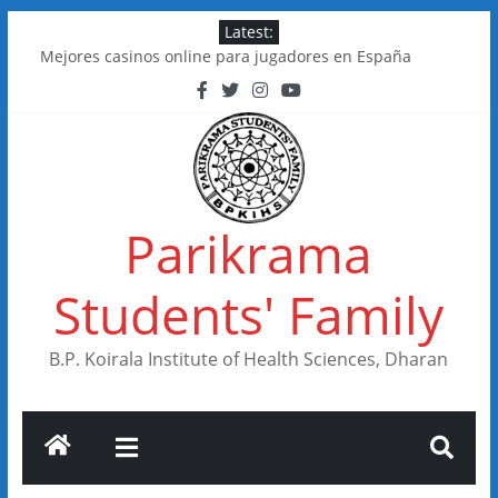
Skip
Latest:
to
Mejores casinos online para jugadores en España
content
Kakadu Casino im Test: Spiele, Boni, Zahlungen
Online Casinos in Canada With Low Minimum Deposits
FastSlots Casino im Test: Spiele, Boni & Auszahlungen
Flagman Casino im Test: Überblick, Boni und Zahlungen
Parikrama
Students' Family
B.P. Koirala Institute of Health Sciences, Dharan