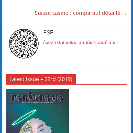
Suisse casino : comparatif détaillé
→
PSF
ยิงปลา
slotonline
เกมสล็อต
เกมยิงปลา
Latest Issue – 23rd (2019)