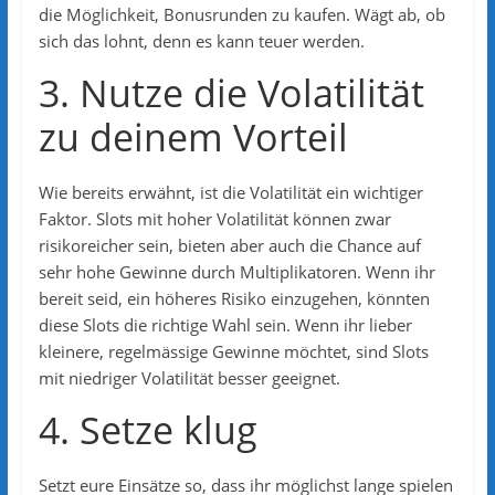
die Möglichkeit, Bonusrunden zu kaufen. Wägt ab, ob
sich das lohnt, denn es kann teuer werden.
3. Nutze die Volatilität
zu deinem Vorteil
Wie bereits erwähnt, ist die Volatilität ein wichtiger
Faktor. Slots mit hoher Volatilität können zwar
risikoreicher sein, bieten aber auch die Chance auf
sehr hohe Gewinne durch Multiplikatoren. Wenn ihr
bereit seid, ein höheres Risiko einzugehen, könnten
diese Slots die richtige Wahl sein. Wenn ihr lieber
kleinere, regelmässige Gewinne möchtet, sind Slots
mit niedriger Volatilität besser geeignet.
4. Setze klug
Setzt eure Einsätze so, dass ihr möglichst lange spielen