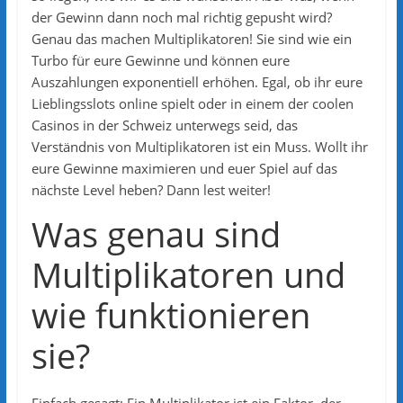
der Gewinn dann noch mal richtig gepusht wird?
Genau das machen Multiplikatoren! Sie sind wie ein
Turbo für eure Gewinne und können eure
Auszahlungen exponentiell erhöhen. Egal, ob ihr eure
Lieblingsslots online spielt oder in einem der coolen
Casinos in der Schweiz unterwegs seid, das
Verständnis von Multiplikatoren ist ein Muss. Wollt ihr
eure Gewinne maximieren und euer Spiel auf das
nächste Level heben? Dann lest weiter!
Was genau sind
Multiplikatoren und
wie funktionieren
sie?