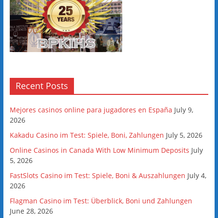
Recent Posts
Mejores casinos online para jugadores en España
July 9,
2026
Kakadu Casino im Test: Spiele, Boni, Zahlungen
July 5, 2026
Online Casinos in Canada With Low Minimum Deposits
July
5, 2026
FastSlots Casino im Test: Spiele, Boni & Auszahlungen
July 4,
2026
Flagman Casino im Test: Überblick, Boni und Zahlungen
June 28, 2026