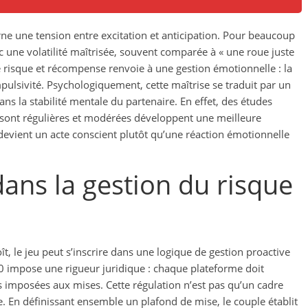
rne une tension entre excitation et anticipation. Pour beaucoup
ec une volatilité maîtrisée, souvent comparée à « une roue juste
re risque et récompense renvoie à une gestion émotionnelle : la
impulsivité. Psychologiquement, cette maîtrise se traduit par un
ns la stabilité mentale du partenaire. En effet, des études
 sont régulières et modérées développent une meilleure
vient un acte conscient plutôt qu’une réaction émotionnelle
dans la gestion du risque
t, le jeu peut s’inscrire dans une logique de gestion proactive
20 impose une rigueur juridique : chaque plateforme doit
es imposées aux mises. Cette régulation n’est pas qu’un cadre
ée. En définissant ensemble un plafond de mise, le couple établit