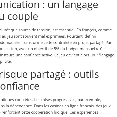
unication : un langage
u couple
 plutôt que source de tension, est essentiel. En français, comme
 au jeu sont souvent mal exprimées. Pourtant, définir
omadaire, transforme cette contrainte en projet partagé. Par
 session, avec un objectif de 5% du budget mensuel ». Ce
nstaure une confiance active. Le jeu devient alors un **langage
licité.
isque partagé : outils
confiance
pratiques concrètes. Les mises progressives, par exemple,
ns la dépendance. Dans les casinos en ligne français, des jeux
renforcent cette coopération ludique. Ces expériences