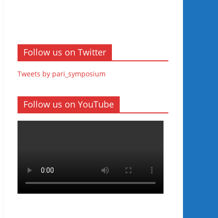
Follow us on Twitter
Tweets by pari_symposium
Follow us on YouTube