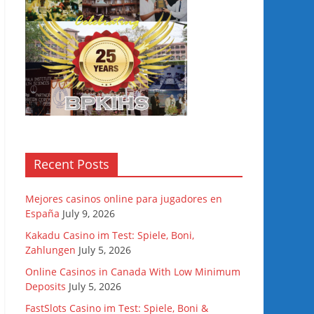
Recent Posts
Mejores casinos online para jugadores en
España
July 9, 2026
Kakadu Casino im Test: Spiele, Boni,
Zahlungen
July 5, 2026
Online Casinos in Canada With Low Minimum
Deposits
July 5, 2026
FastSlots Casino im Test: Spiele, Boni &