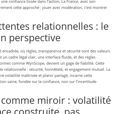
e confiance tissée dans l’action. La France, avec son
èrement cette approche : jouer avec modération, c’est montrer
tentes relationnelles : le
en perspective
é encadrée, où règles, transparence et sécurité sont des valeurs
n cadre légal clair, une interface fluide, et des règles
teformes comme WynScope, devient un gage de fiabilité. Cette
e relationnelle : sécurité, honnêteté, et engagement mutuel. La
 volatilité maîtrisée et plaisir partagé, incarne cette
tion saine, fondée sur la confiance, non sur l’incertitude
comme miroir : volatilité
nce construite, pas