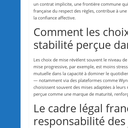
un contrat implicite, une frontière commune qui
française du respect des règles, contribue à une
la confiance affective.
Comment les choix 
stabilité perçue da
Les choix de mise révèlent souvent le niveau de
mise progressive, par exemple, est moins stressa
mutuelle dans la capacité à dominer le quotidien
— notamment via des plateformes comme WynSc
choisissent souvent des mises adaptées à leurs r
perçue comme une marque de maturité, renforça
Le cadre légal franç
responsabilité des