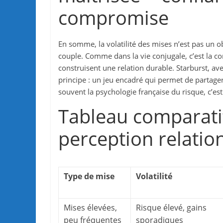
compromise
En somme, la volatilité des mises n’est pas un o
couple. Comme dans la vie conjugale, c’est la con
construisent une relation durable. Starburst, ave
principe : un jeu encadré qui permet de partag
souvent la psychologie française du risque, c’est
Tableau comparatif 
perception relatio
Type de mise
Volatilité
Mises élevées,
Risque élevé, gains
peu fréquentes
sporadiques