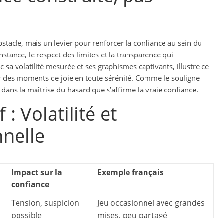
bstacle, mais un levier pour renforcer la confiance au sein du
stance, le respect des limites et la transparence qui
c sa volatilité mesurée et ses graphismes captivants, illustre ce
er des moments de joie en toute sérénité. Comme le souligne
 dans la maîtrise du hasard que s’affirme la vraie confiance.
: Volatilité et
nnelle
Impact sur la
Exemple français
confiance
Tension, suspicion
Jeu occasionnel avec grandes
possible
mises, peu partagé