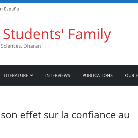
en España
hlungen
nimum Deposits
Students' Family
& Auszahlungen
i und Zahlungen
th Sciences, Dharan
LITERATURE
INTERVIEWS
PUBLICATIONS
OUR 
 son effet sur la confiance au