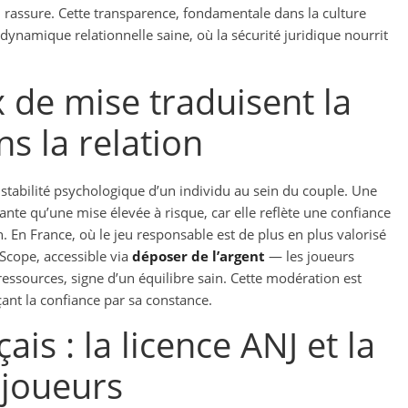
 rassure. Cette transparence, fondamentale dans la culture
 dynamique relationnelle saine, où la sécurité juridique nourrit
de mise traduisent la
ns la relation
 stabilité psychologique d’un individu au sein du couple. Une
nte qu’une mise élevée à risque, car elle reflète une confiance
. En France, où le jeu responsable est de plus en plus valorisé
ope, accessible via
déposer de l’argent
— les joueurs
essources, signe d’un équilibre sain. Cette modération est
nt la confiance par sa constance.
ais : la licence ANJ et la
 joueurs