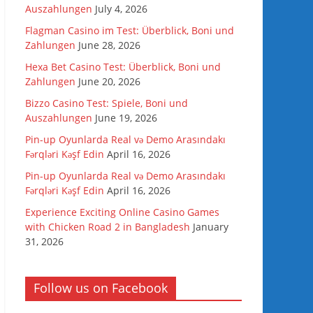
Auszahlungen
July 4, 2026
Flagman Casino im Test: Überblick, Boni und
Zahlungen
June 28, 2026
Hexa Bet Casino Test: Überblick, Boni und
Zahlungen
June 20, 2026
Bizzo Casino Test: Spiele, Boni und
Auszahlungen
June 19, 2026
Pin-up Oyunlarda Real və Demo Arasındakı
Fərqləri Kəşf Edin
April 16, 2026
Pin-up Oyunlarda Real və Demo Arasındakı
Fərqləri Kəşf Edin
April 16, 2026
Experience Exciting Online Casino Games
with Chicken Road 2 in Bangladesh
January
31, 2026
Follow us on Facebook