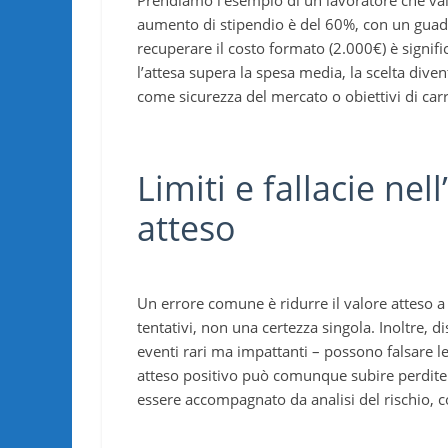
Prendiamo l’esempio di un lavoratore che val
aumento di stipendio è del 60%, con un guad
recuperare il costo formato (2.000€) è significa
l’attesa supera la spesa media, la scelta divent
come sicurezza del mercato o obiettivi di carr
Limiti e fallacie nel
atteso
Un errore comune è ridurre il valore atteso 
tentativi, non una certezza singola. Inoltre, 
eventi rari ma impattanti – possono falsare l
atteso positivo può comunque subire perdite g
essere accompagnato da analisi del rischio, 