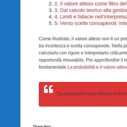
2. Il valore atteso come filtro de
3. Dal calcolo teorico alla gesti
4. Limiti e fallacie nell’interpret
5. Verso scelte consapevoli: int
Come illustrato, il valore atteso non è un p
tra incertezza e scelta consapevole. Nella pr
calcolarlo con rigore e interpretarlo criticam
opportunità misurabile. Per approfondire il l
fondamentale
La probabilità e il valore att
“La matematica non elimina il rischio
Share this: