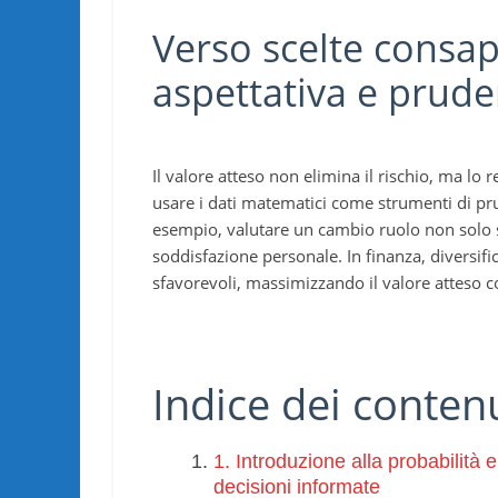
Verso scelte consape
aspettativa e prud
Il valore atteso non elimina il rischio, ma lo 
usare i dati matematici come strumenti di pru
esempio, valutare un cambio ruolo non solo su
soddisfazione personale. In finanza, diversific
sfavorevoli, massimizzando il valore atteso 
Indice dei conten
1. Introduzione alla probabilità
decisioni informate