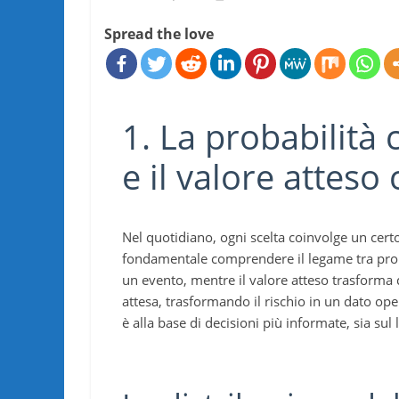
Spread the love
1. La probabilità
e il valore atteso
Nel quotidiano, ogni scelta coinvolge un cert
fondamentale comprendere il legame tra probab
un evento, mentre il valore atteso trasforma
attesa, trasformando il rischio in un dato op
è alla base di decisioni più informate, sia sul