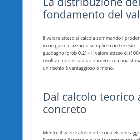
La distribuzione del
fondamento del val
Il valore atteso si calcola sommando i prodott
in un gioco d’azzardo semplice con tre esiti –
guadagno (prob 0.2) – il valore atteso è: (10
risultato non è solo un numero, ma una stima 
un rischio è vantaggioso o meno.
Dal calcolo teorico 
concreto
Mentre il valore atteso offre una visione aggre