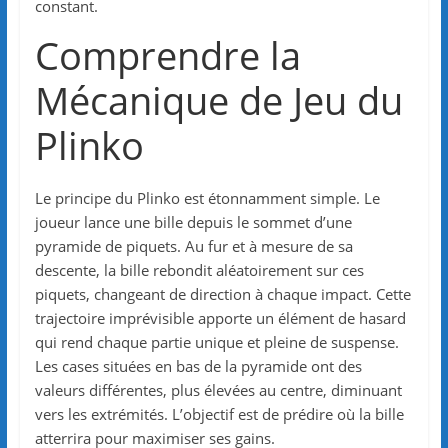
constant.
Comprendre la
Mécanique de Jeu du
Plinko
Le principe du Plinko est étonnamment simple. Le
joueur lance une bille depuis le sommet d’une
pyramide de piquets. Au fur et à mesure de sa
descente, la bille rebondit aléatoirement sur ces
piquets, changeant de direction à chaque impact. Cette
trajectoire imprévisible apporte un élément de hasard
qui rend chaque partie unique et pleine de suspense.
Les cases situées en bas de la pyramide ont des
valeurs différentes, plus élevées au centre, diminuant
vers les extrémités. L’objectif est de prédire où la bille
atterrira pour maximiser ses gains.