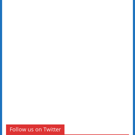
Follow us on Twitter