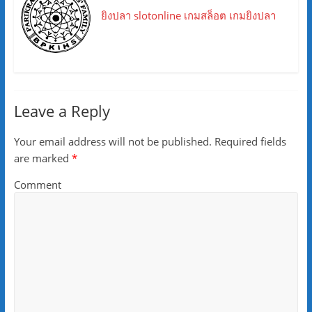
ยิงปลา
slotonline
เกมสล็อต
เกมยิงปลา
Leave a Reply
Your email address will not be published.
Required fields
are marked
*
Comment