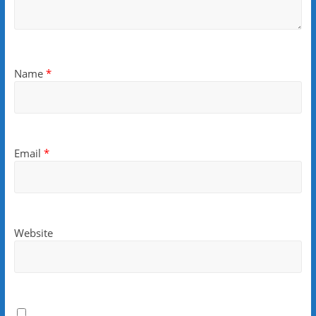
Name
*
Email
*
Website