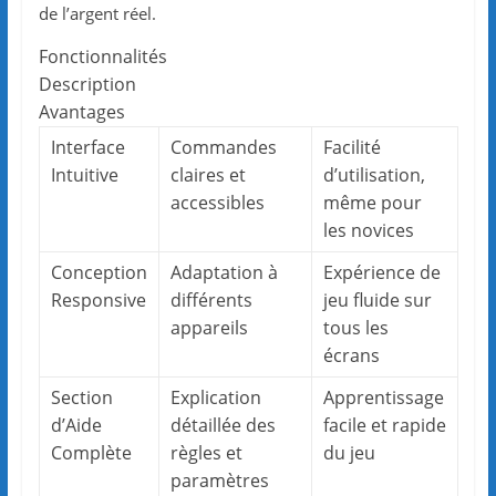
de l’argent réel.
Fonctionnalités
Description
Avantages
Interface
Commandes
Facilité
Intuitive
claires et
d’utilisation,
accessibles
même pour
les novices
Conception
Adaptation à
Expérience de
Responsive
différents
jeu fluide sur
appareils
tous les
écrans
Section
Explication
Apprentissage
d’Aide
détaillée des
facile et rapide
Complète
règles et
du jeu
paramètres