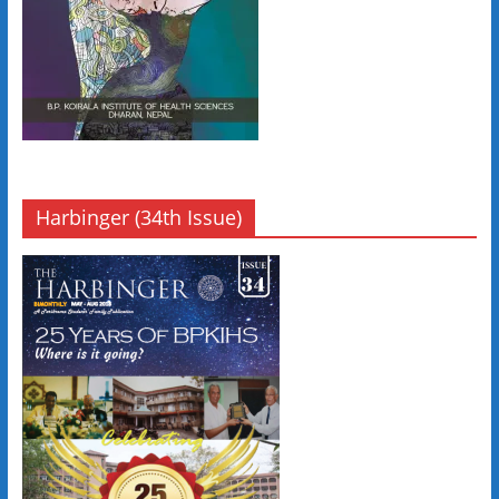
Harbinger (34th Issue)