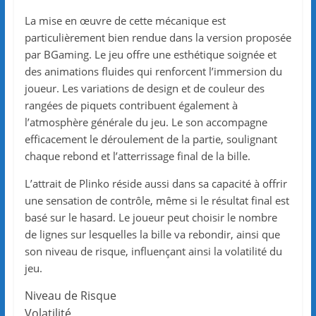
La mise en œuvre de cette mécanique est
particulièrement bien rendue dans la version proposée
par BGaming. Le jeu offre une esthétique soignée et
des animations fluides qui renforcent l’immersion du
joueur. Les variations de design et de couleur des
rangées de piquets contribuent également à
l’atmosphère générale du jeu. Le son accompagne
efficacement le déroulement de la partie, soulignant
chaque rebond et l’atterrissage final de la bille.
L’attrait de Plinko réside aussi dans sa capacité à offrir
une sensation de contrôle, même si le résultat final est
basé sur le hasard. Le joueur peut choisir le nombre
de lignes sur lesquelles la bille va rebondir, ainsi que
son niveau de risque, influençant ainsi la volatilité du
jeu.
Niveau de Risque
Volatilité