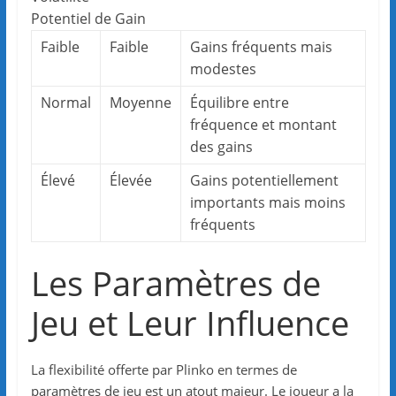
Potentiel de Gain
Faible
Faible
Gains fréquents mais
modestes
Normal
Moyenne
Équilibre entre
fréquence et montant
des gains
Élevé
Élevée
Gains potentiellement
importants mais moins
fréquents
Les Paramètres de
Jeu et Leur Influence
La flexibilité offerte par Plinko en termes de
paramètres de jeu est un atout majeur. Le joueur a la