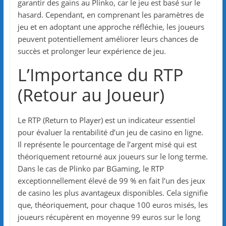
garantir des gains au Plinko, car le jeu est basé sur le
hasard. Cependant, en comprenant les paramètres de
jeu et en adoptant une approche réfléchie, les joueurs
peuvent potentiellement améliorer leurs chances de
succès et prolonger leur expérience de jeu.
L’Importance du RTP
(Retour au Joueur)
Le RTP (Return to Player) est un indicateur essentiel
pour évaluer la rentabilité d’un jeu de casino en ligne.
Il représente le pourcentage de l’argent misé qui est
théoriquement retourné aux joueurs sur le long terme.
Dans le cas de Plinko par BGaming, le RTP
exceptionnellement élevé de 99 % en fait l’un des jeux
de casino les plus avantageux disponibles. Cela signifie
que, théoriquement, pour chaque 100 euros misés, les
joueurs récupèrent en moyenne 99 euros sur le long