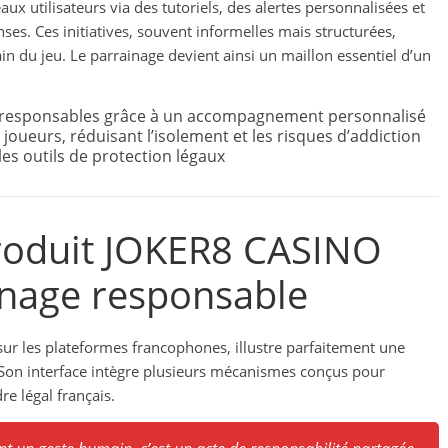
 utilisateurs via des tutoriels, des alertes personnalisées et
ses. Ces initiatives, souvent informelles mais structurées,
in du jeu. Le parrainage devient ainsi un maillon essentiel d’un
responsables grâce à un accompagnement personnalisé
 joueurs, réduisant l’isolement et les risques d’addiction
les outils de protection légaux
produit JOKER8 CASINO
inage responsable
r les plateformes francophones, illustre parfaitement une
on interface intègre plusieurs mécanismes conçus pour
e légal français.