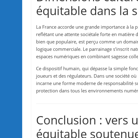
équitable dans la s
La France accorde une grande importance à la p
reflétant une attente sociétale forte en matière 
bien que populaire, est perçu comme un domaine 
logique commerciale. Le parrainage s’inscrit nat
espaces numériques en combinant sagesse collect
Ce dispositif humain, qui dépasse la simple fonc
joueurs et des régulateurs. Dans une société où l
incarne une forme moderne de responsabilité soci
protection dans tous les environnements numér
Conclusion : vers 
équitable soutenue