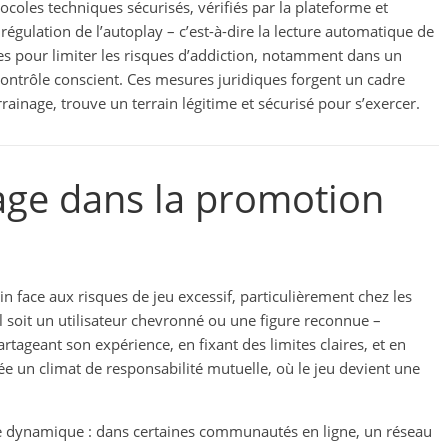
coles techniques sécurisés, vérifiés par la plateforme et
 régulation de l’autoplay – c’est-à-dire la lecture automatique de
es pour limiter les risques d’addiction, notamment dans un
contrôle conscient. Ces mesures juridiques forgent un cadre
ainage, trouve un terrain légitime et sécurisé pour s’exercer.
age dans la promotion
face aux risques de jeu excessif, particulièrement chez les
l soit un utilisateur chevronné ou une figure reconnue –
ageant son expérience, en fixant des limites claires, et en
rée un climat de responsabilité mutuelle, où le jeu devient une
tte dynamique : dans certaines communautés en ligne, un réseau