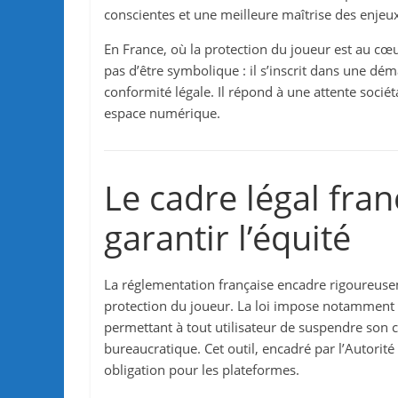
conscientes et une meilleure maîtrise des enjeux 
En France, où la protection du joueur est au cœ
pas d’être symbolique : il s’inscrit dans une 
conformité légale. Il répond à une attente socié
espace numérique.
Le cadre légal fran
garantir l’équité
La réglementation française encadre rigoureuseme
protection du joueur. La loi impose notamment 
permettant à tout utilisateur de suspendre son 
bureaucratique. Cet outil, encadré par l’Autorité 
obligation pour les plateformes.