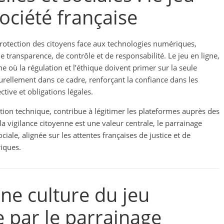
ociété française
rotection des citoyens face aux technologies numériques,
de transparence, de contrôle et de responsabilité. Le jeu en ligne,
où la régulation et l’éthique doivent primer sur la seule
urellement dans ce cadre, renforçant la confiance dans les
ive et obligations légales.
tion technique, contribue à légitimer les plateformes auprès des
a vigilance citoyenne est une valeur centrale, le parrainage
ale, alignée sur les attentes françaises de justice et de
iques.
une culture du jeu
 par le parrainage