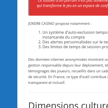
“Le soutien d’un parrain n’est pas seuleme
qui transforme le jeu en un espace de confia
JOKER8 CASINO propose notamment :
Un système d’auto-exclusion tempor
instantanée du compte
Des alertes personnalisées sur le t
Des limites de temps de session p
Des données internes anonymisées montrent une 
gestion responsable depuis leur déploiement, té
témoignages des joueurs, recueillis dans un cadr
de sécurité. En France, ce type d’outil contrib
transparent et inclusif.
Dimensions culturel