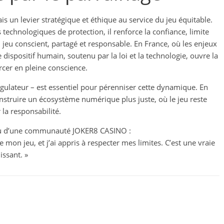
s un levier stratégique et éthique au service du jeu équitable.
 technologiques de protection, il renforce la confiance, limite
u jeu conscient, partagé et responsable. En France, où les enjeux
 dispositif humain, soutenu par la loi et la technologie, ouvre la
rcer en pleine conscience.
égulateur – est essentiel pour pérenniser cette dynamique. En
onstruire un écosystème numérique plus juste, où le jeu reste
 la responsabilité.
su d’une communauté JOKER8 CASINO :
e mon jeu, et j’ai appris à respecter mes limites. C’est une vraie
ssant. »