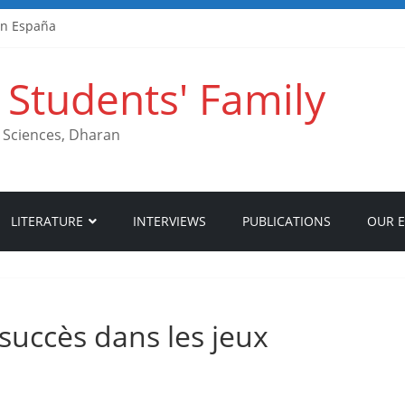
en España
hlungen
nimum Deposits
Students' Family
& Auszahlungen
i und Zahlungen
th Sciences, Dharan
LITERATURE
INTERVIEWS
PUBLICATIONS
OUR 
 succès dans les jeux