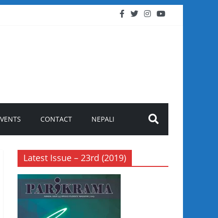
EVENTS
CONTACT
NEPALI
Latest Issue – 23rd (2019)