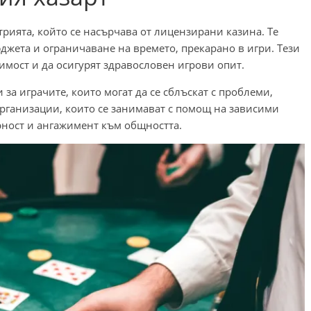
трията, който се насърчава от лицензирани казина. Те
джета и ограничаване на времето, прекарано в игри. Тези
имост и да осигурят здравословен игрови опит.
за играчите, които могат да се сблъскат с проблеми,
 организации, които се занимават с помощ на зависими
орност и ангажимент към общността.