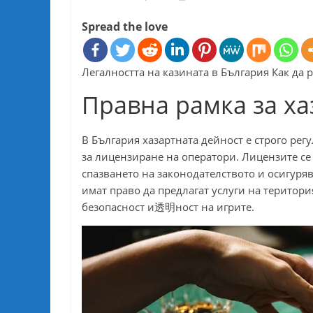
Spread the love
Легалността на казината в България Как да
Правна рамка за ха
В България хазартната дейност е строго регу
за лицензиране на оператори. Лицензите се 
спазването на законодателството и осигуря
имат право да предлагат услуги на територи
безопасност и透明ност на игрите.