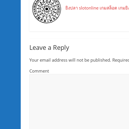
ยิงปลา
slotonline
เกมสล็อต
เกมย
Leave a Reply
Your email address will not be published.
Required
Comment