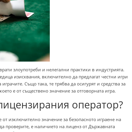
тврати злоупотреби и нелегални практики в индустрията.
редица изисквания, включително да предлагат честни игри
играчите. Също така, те трябва да осигурят и средства за
което е от съществено значение за отговорната игра.
 лицензирания оператор?
 от изключително значение за безопасното играене на
 да проверите, е наличието на лиценз от Държавната