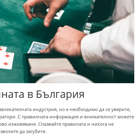
ината в България
звлекателната индустрия, но е необходимо да се уверите,
ератори. С правилната информация и внимателност можете
рово изживяване. Спазвайте правилата и никога не
зволите да загубите.