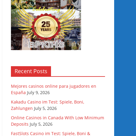
Recent Posts
Mejores casinos online para jugadores en
España
July 9, 2026
Kakadu Casino im Test: Spiele, Boni,
Zahlungen
July 5, 2026
Online Casinos in Canada With Low Minimum
Deposits
July 5, 2026
FastSlots Casino im Test: Spiele, Boni &