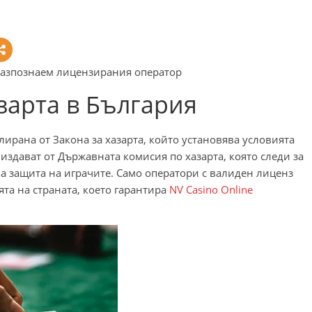
 разпознаем лицензирания оператор
зарта в България
лирана от Закона за хазарта, който установява условията
издават от Държавната комисия по хазарта, която следи за
ва защита на играчите. Само оператори с валиден лиценз
ята на страната, което гарантира
NV Casino Online