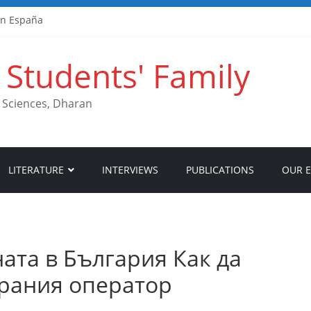
en España
hlungen
nimum Deposits
Students' Family
& Auszahlungen
i und Zahlungen
th Sciences, Dharan
LITERATURE
INTERVIEWS
PUBLICATIONS
OUR 
ната в България Как да
рания оператор