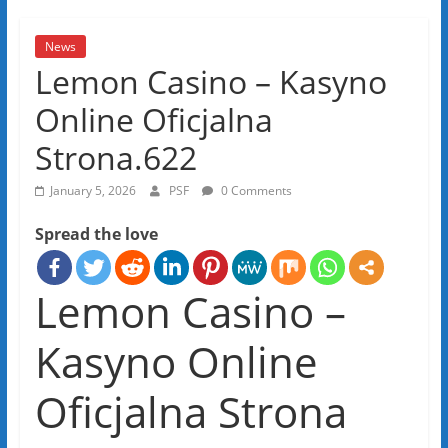
News
Lemon Casino – Kasyno
Online Oficjalna
Strona.622
January 5, 2026
PSF
0 Comments
Spread the love
Lemon Casino –
Kasyno Online
Oficjalna Strona