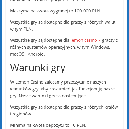
Maksymalna kwota wygranej to 100 000 PLN.
Wszystkie gry są dostępne dla graczy z różnych walut,
w tym PLN.
Wszystkie gry są dostępne dla
lemon casino 7
graczy z
różnych systemów operacyjnych, w tym Windows,
macOS i Android.
Warunki gry
W Lemon Casino zalecamy przeczytanie naszych
warunków gry, aby zrozumieć, jak funkcjonują nasze
gry. Nasze warunki gry są następujące:
Wszystkie gry są dostępne dla graczy z różnych krajów
i regionów.
Minimalna kwota depozytu to 10 PLN.