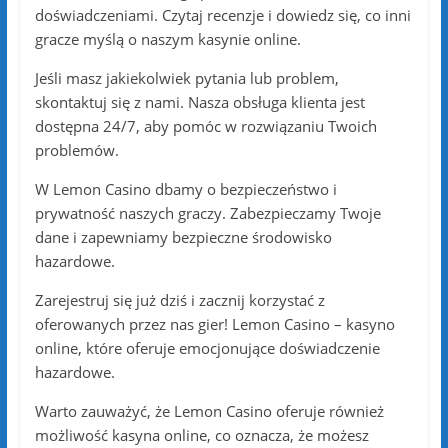
doświadczeniami. Czytaj recenzje i dowiedz się, co inni
gracze myślą o naszym kasynie online.
Jeśli masz jakiekolwiek pytania lub problem,
skontaktuj się z nami. Nasza obsługa klienta jest
dostępna 24/7, aby pomóc w rozwiązaniu Twoich
problemów.
W Lemon Casino dbamy o bezpieczeństwo i
prywatność naszych graczy. Zabezpieczamy Twoje
dane i zapewniamy bezpieczne środowisko
hazardowe.
Zarejestruj się już dziś i zacznij korzystać z
oferowanych przez nas gier! Lemon Casino – kasyno
online, które oferuje emocjonujące doświadczenie
hazardowe.
Warto zauważyć, że Lemon Casino oferuje również
możliwość kasyna online, co oznacza, że możesz