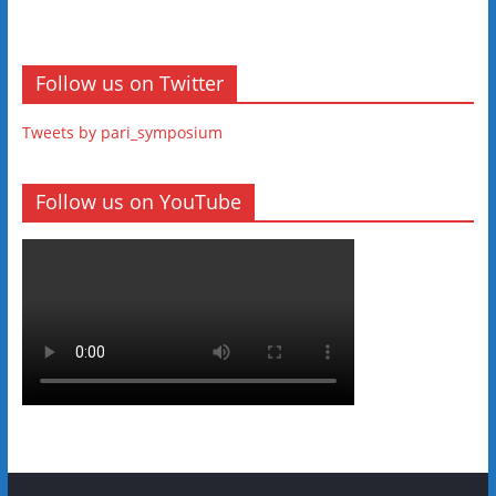
Follow us on Twitter
Tweets by pari_symposium
Follow us on YouTube