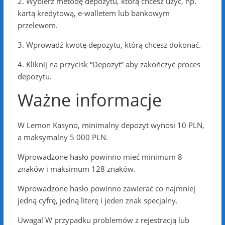
2. Wybierz metodę depozytu, którą chcesz użyć, np.
kartą kredytową, e-walletem lub bankowym
przelewem.
3. Wprowadź kwotę depozytu, którą chcesz dokonać.
4. Kliknij na przycisk “Depozyt” aby zakończyć proces
depozytu.
Ważne informacje
W Lemon Kasyno, minimalny depozyt wynosi 10 PLN,
a maksymalny 5 000 PLN.
Wprowadzone hasło powinno mieć minimum 8
znaków i maksimum 128 znaków.
Wprowadzone hasło powinno zawierać co najmniej
jedną cyfrę, jedną literę i jeden znak specjalny.
Uwaga! W przypadku problemów z rejestracją lub