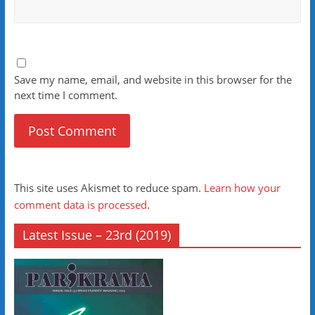
Save my name, email, and website in this browser for the
next time I comment.
This site uses Akismet to reduce spam.
Learn how your
comment data is processed
.
Latest Issue – 23rd (2019)