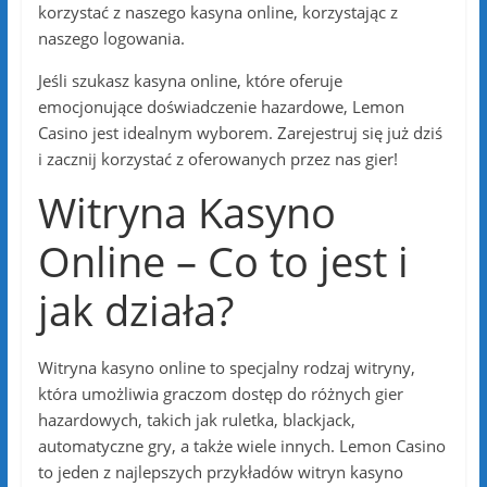
korzystać z naszego kasyna online, korzystając z
naszego logowania.
Jeśli szukasz kasyna online, które oferuje
emocjonujące doświadczenie hazardowe, Lemon
Casino jest idealnym wyborem. Zarejestruj się już dziś
i zacznij korzystać z oferowanych przez nas gier!
Witryna Kasyno
Online – Co to jest i
jak działa?
Witryna kasyno online to specjalny rodzaj witryny,
która umożliwia graczom dostęp do różnych gier
hazardowych, takich jak ruletka, blackjack,
automatyczne gry, a także wiele innych. Lemon Casino
to jeden z najlepszych przykładów witryn kasyno