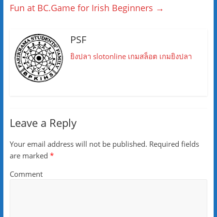
Fun at BC.Game for Irish Beginners
→
PSF
ยิงปลา
slotonline
เกมสล็อต
เกมยิงปลา
Leave a Reply
Your email address will not be published.
Required fields
are marked
*
Comment