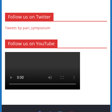
Follow us on Twitter
Tweets by pari_symposium
Follow us on YouTube