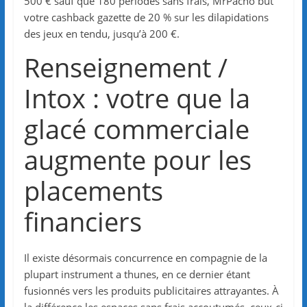
500 € sauf que 180 périodes sans frais, MrPacho but
votre cashback gazette de 20 % sur les dilapidations
des jeux en tendu, jusqu’à 200 €.
Renseignement /
Intox : votre que la
glacé commerciale
augmente pour les
placements
financiers
Il existe désormais concurrence en compagnie de la
plupart instrument a thunes, en ce dernier étant
fusionnés vers les produits publicitaires attrayantes. À