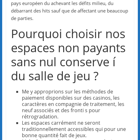
pays européen du achevant les défits milieu, du
débarrant des hits sauf que de affectant une beaucoup
de parties.
Pourquoi choisir nos
espaces non payants
sans nul conserve í
du salle de jeu ?
Me y approprions sur les méthodes de
paiement disponibles sur des casinos, les
caractères en compagnie de traitement, les
neuf associés et des fronti s pour
rétrogradation.
Les espaces carrément ne seront
traditionnellement accessibles qui pour une
bonne quantité fait de jeux.