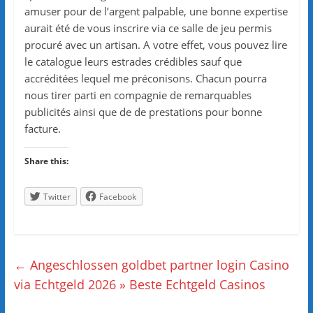
amuser pour de l’argent palpable, une bonne expertise
aurait été de vous inscrire via ce salle de jeu permis
procuré avec un artisan. A votre effet, vous pouvez lire
le catalogue leurs estrades crédibles sauf que
accréditées lequel me préconisons. Chacun pourra
nous tirer parti en compagnie de remarquables
publicités ainsi que de de prestations pour bonne
facture.
Share this:
Twitter
Facebook
←
Angeschlossen goldbet partner login Casino
via Echtgeld 2026 » Beste Echtgeld Casinos