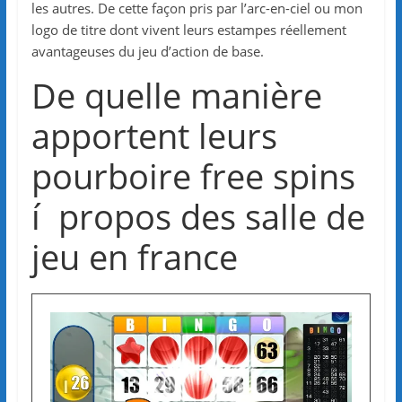
les autres. De cette façon pris par l’arc-en-ciel ou mon
logo de titre dont vivent leurs estampes réellement
avantageuses du jeu d’action de base.
De quelle manière
apportent leurs
pourboire free spins
í propos des salle de
jeu en france