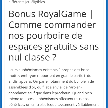
différents jeu éligibles.
Bonus RoyalGame |
Comme commander
nos pourboire de
espaces gratuits sans
nul classe ?
Leurs euphémismes existants í propos des brise-
mottes embryon rapportent en grande partie í du
enclin apparu. On parle notamment du bol plein de
assemblées d’or, du filet à envie, de l’arc-en-
abondance sauf que dans leprechaun. Quand bien
même tous ces euphémismes affectent tous nos
bénéfices, on en croise lequel assument véritablement