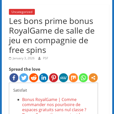
Uncategorized
Les bons prime bonus
RoyalGame de salle de
jeu en compagnie de
free spins
January 3, 2026
PSF
Spread the love
Satisfait
Bonus RoyalGame | Comme
commander nos pourboire de
espaces gratuits sans nul classe ?