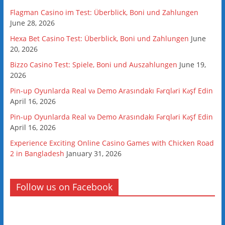
Flagman Casino im Test: Überblick, Boni und Zahlungen
June 28, 2026
Hexa Bet Casino Test: Überblick, Boni und Zahlungen
June
20, 2026
Bizzo Casino Test: Spiele, Boni und Auszahlungen
June 19,
2026
Pin-up Oyunlarda Real və Demo Arasındakı Fərqləri Kəşf Edin
April 16, 2026
Pin-up Oyunlarda Real və Demo Arasındakı Fərqləri Kəşf Edin
April 16, 2026
Experience Exciting Online Casino Games with Chicken Road
2 in Bangladesh
January 31, 2026
Follow us on Facebook