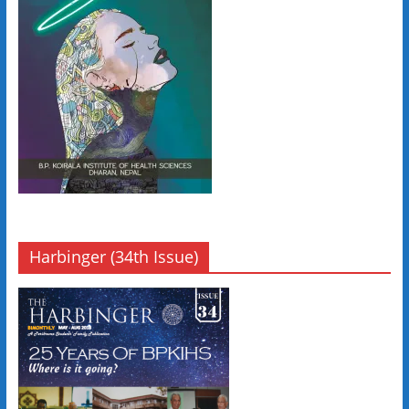
Harbinger (34th Issue)