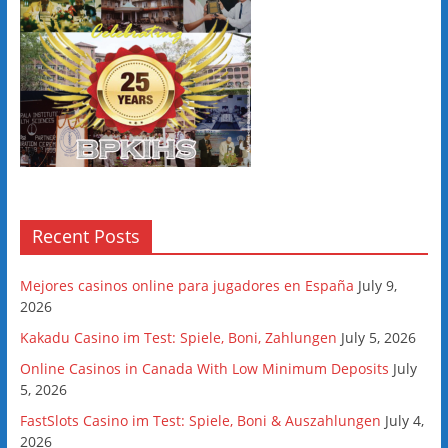
Recent Posts
Mejores casinos online para jugadores en España
July 9,
2026
Kakadu Casino im Test: Spiele, Boni, Zahlungen
July 5, 2026
Online Casinos in Canada With Low Minimum Deposits
July
5, 2026
FastSlots Casino im Test: Spiele, Boni & Auszahlungen
July 4,
2026