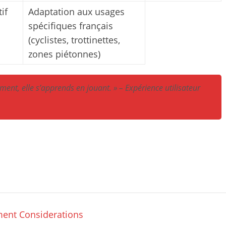
if
Adaptation aux usages
spécifiques français
(cyclistes, trottinettes,
zones piétonnes)
ment, elle s’apprends en jouant. » – Expérience utilisateur
yment Considerations