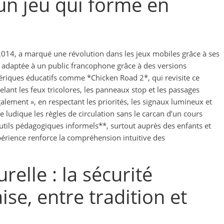
un jeu qui forme en
014, a marqué une révolution dans les jeux mobiles grâce à ses
e, adaptée à un public francophone grâce à des versions
mériques éducatifs comme *Chicken Road 2*, qui revisite ce
ant les feux tricolores, les panneaux stop et les passages
galement », en respectant les priorités, les signaux lumineux et
e ludique les règles de circulation sans le carcan d’un cours
outils pédagogiques informels**, surtout auprès des enfants et
périence renforce la compréhension intuitive des
elle : la sécurité
ise, entre tradition et