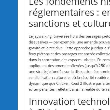
Les fondements hi
réglementaires : e
sanctions et cultur
Le jaywalking, traversée hors des passages piét
dissuasives — par exemple, une amende pouvant a
gravité et la récidive. Cette approche juridique 
feux piétons et des passages est ancrée collec
dans la conception des espaces urbains. En com
appliquent des amendes élevées (jusqu’à 250 dol
une stratégie fondée sur la dissuasion économiqu
sensibilisation culturelle, où la sécurité routiè
dynamique que Chicken Road 2 illustre parfaitem
éviter pénalités, reflétant ainsi la réalité du terra
Innovation technol