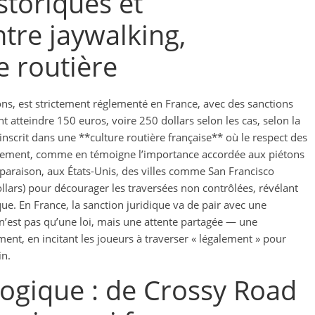
storiques et
ntre jaywalking,
e routière
ons, est strictement réglementé en France, avec des sanctions
tteindre 150 euros, voire 250 dollars selon les cas, selon la
s’inscrit dans une **culture routière française** où le respect des
tivement, comme en témoigne l’importance accordée aux piétons
paraison, aux États-Unis, des villes comme San Francisco
lars) pour décourager les traversées non contrôlées, révélant
e. En France, la sanction juridique va de pair avec une
re n’est pas qu’une loi, mais une attente partagée — une
ent, en incitant les joueurs à traverser « légalement » pour
in.
ogique : de Crossy Road