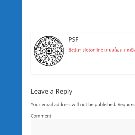
PSF
ยิงปลา
slotonline
เกมสล็อต
เกมย
Leave a Reply
Your email address will not be published.
Required
Comment