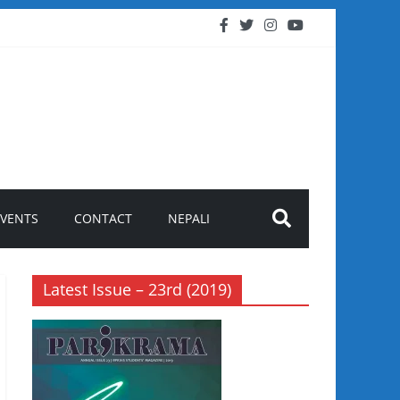
EVENTS
CONTACT
NEPALI
Latest Issue – 23rd (2019)