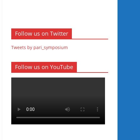
Follow us on Twitter
Tweets by pari_symposium
Follow us on YouTube