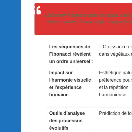
« Découvrir Fibonacci dans la nature, c’est
: chaque spirale, chaque angle, chaque feuil
Les séquences de
– Croissance o
Fibonacci révèlent
dans végétaux e
un ordre universel :
Impact sur
Esthétique natur
l’harmonie visuelle
préférence pour 
et l’expérience
et la répétition
humaine
harmonieuse
Outils d’analyse
Prédiction de f
des processus
évolutifs