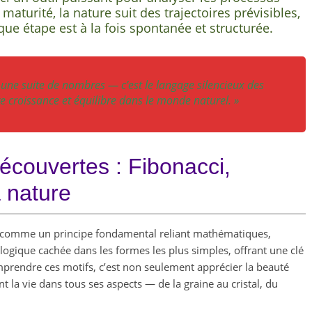
 maturité, la nature suit des trajectoires prévisibles,
que étape est à la fois spontanée et structurée.
 une suite de nombres — c’est le langage silencieux des
e croissance et équilibre dans le monde naturel. »
découvertes : Fibonacci,
a nature
e comme un principe fondamental reliant mathématiques,
 logique cachée dans les formes les plus simples, offrant une clé
prendre ces motifs, c’est non seulement apprécier la beauté
nt la vie dans tous ses aspects — de la graine au cristal, du