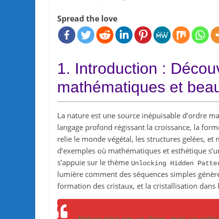
Spread the love
1. Introduction : Décou
mathématiques et beau
La nature est une source inépuisable d’ordre m
langage profond régissant la croissance, la forme
relie le monde végétal, les structures gelées, 
d’exemples où mathématiques et esthétique s’u
s’appuie sur le thème
Unlocking Hidden Patte
lumière comment des séquences simples génèrent
formation des cristaux, et la cristallisation dans l