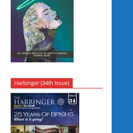
Harbinger (34th Issue)