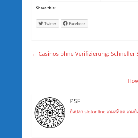
Share this:
Twitter
Facebook
←
Casinos ohne Verifizierung: Schneller S
How
PSF
ยิงปลา
slotonline
เกมสล็อต
เกมย