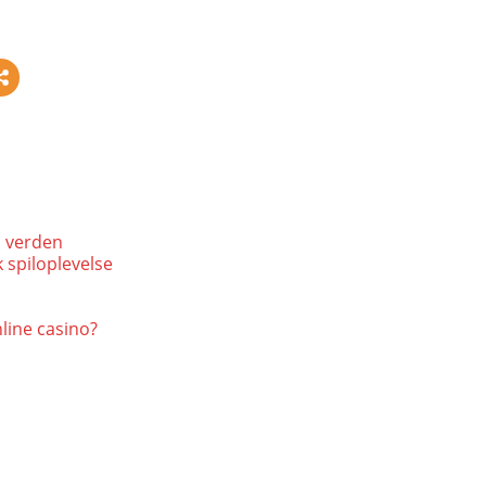
o verden
k spiloplevelse
line casino?