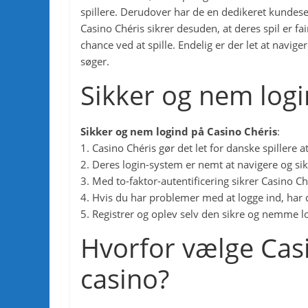
spillere. Derudover har de en dedikeret kundeser
Casino Chéris sikrer desuden, at deres spil er fai
chance ved at spille. Endelig er der let at navige
søger.
Sikker og nem logi
Sikker og nem logind på Casino Chéris
:
1. Casino Chéris gør det let for danske spillere a
2. Deres login-system er nemt at navigere og si
3. Med to-faktor-autentificering sikrer Casino Ch
4. Hvis du har problemer med at logge ind, har 
5. Registrer og oplev selv den sikre og nemme l
Hvorfor vælge Casi
casino?