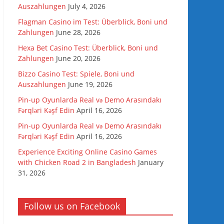
Auszahlungen
July 4, 2026
Flagman Casino im Test: Überblick, Boni und
Zahlungen
June 28, 2026
Hexa Bet Casino Test: Überblick, Boni und
Zahlungen
June 20, 2026
Bizzo Casino Test: Spiele, Boni und
Auszahlungen
June 19, 2026
Pin-up Oyunlarda Real və Demo Arasındakı
Fərqləri Kəşf Edin
April 16, 2026
Pin-up Oyunlarda Real və Demo Arasındakı
Fərqləri Kəşf Edin
April 16, 2026
Experience Exciting Online Casino Games
with Chicken Road 2 in Bangladesh
January
31, 2026
Follow us on Facebook