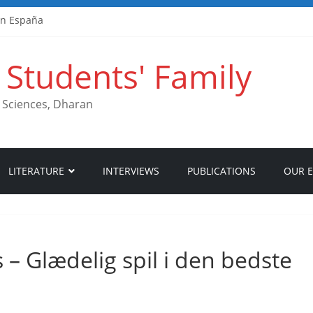
en España
hlungen
nimum Deposits
Students' Family
& Auszahlungen
i und Zahlungen
th Sciences, Dharan
LITERATURE
INTERVIEWS
PUBLICATIONS
OUR 
s – Glædelig spil i den bedste