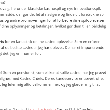
ino?
dvalg, herunder klassiske kasinospil og nye innovationsspil.
side, der gør det let at navigere og finde dit foretrukne spil.
s og andre promoveringer for at forbedre dine spiloplevelser.
 dine oplysninger og betalinger, hvilket gør dem til en pålidelig
ris
for en fantastisk online casino oplevelse. Som en erfaren
 et af de bedste casinoer jeg har oplevet. De har et imponerende
gt det, jeg er i humør for.
en! Som en pensionist, som elsker at spille casino, har jeg prøvet
ignes med Casino Chéris. Deres kundeservice er uovertruffet
. Jeg føler mig altid velkommen her, og jeg glæder mig til at
g efter “Log ind i
spil chericasino
Casino Chéris” og følg