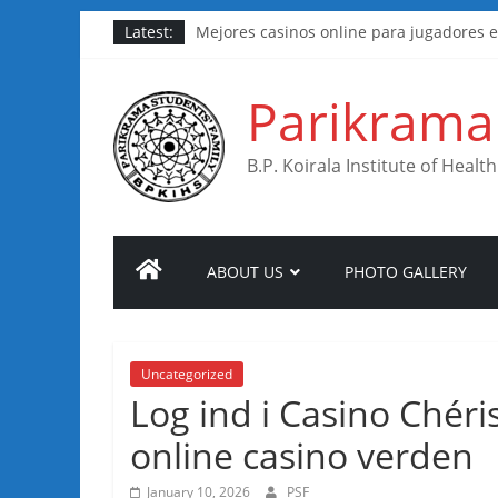
Skip
Latest:
Mejores casinos online para jugadores 
to
Kakadu Casino im Test: Spiele, Boni, Za
content
Online Casinos in Canada With Low Mi
Parikrama 
FastSlots Casino im Test: Spiele, Boni 
Flagman Casino im Test: Überblick, Bon
B.P. Koirala Institute of Heal
ABOUT US
PHOTO GALLERY
Uncategorized
Log ind i Casino Chéri
online casino verden
January 10, 2026
PSF