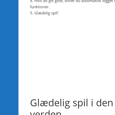
4. Hvis alt gik godt, bliver du automatisk logget 
funktioner.
5. Glædelig spil!
Glædelig spil i den
verden