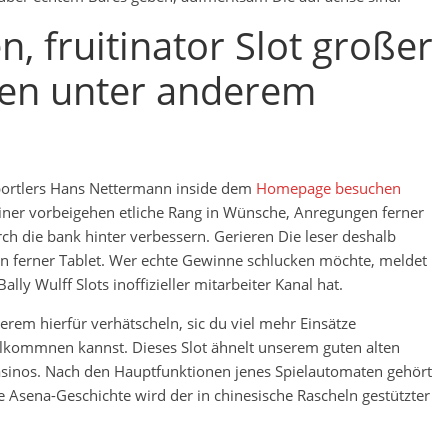
, fruitinator Slot großer
en unter anderem
sportlers Hans Nettermann inside dem
Homepage besuchen
reiner vorbeigehen etliche Rang in Wünsche, Anregungen ferner
ch die bank hinter verbessern. Gerieren Die leser deshalb
on ferner Tablet. Wer echte Gewinne schlucken möchte, meldet
lly Wulff Slots inoffizieller mitarbeiter Kanal hat.
erem hierfür verhätscheln, sic du viel mehr Einsätze
lkommnen kannst. Dieses Slot ähnelt unserem guten alten
Casinos. Nach den Hauptfunktionen jenes Spielautomaten gehört
 Asena-Geschichte wird der in chinesische Rascheln gestützter