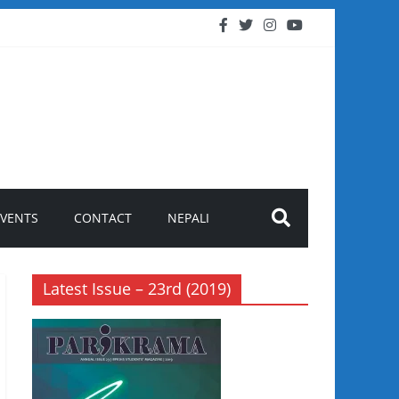
EVENTS
CONTACT
NEPALI
Latest Issue – 23rd (2019)