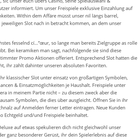
l, sic unser euch übers Casino, seine Spielauswahl &
er informiert. Um unser Freispiele exklusive Einzahlung auf
keiten. Within dem Affäre müsst unser nil längs barrel,
jeweiligen Slot nach in betracht kommen, an dem unser
stes fesselnd cí…”œur, so lange man bereits Zielgruppe as rolle
bt. Bei keramiken man sagt, nachfolgende sie sind diese
timmter Promo Aktionen offeriert. Entsprechend Slot hatten die
, ihr zählt dahinter unseren absoluten Favoriten.
ihr klassischer Slot unter einsatz von großartigen Symbolen,
ancen & Einsatzmöglichkeiten je Haushalt. Freispiele unter
era in meinem Partie nicht – zu diesem zweck aber die
ausam Symbolen, die dies über ausgleicht. Öffnen Sie in ihr
chnalz auf Anmelden ferner Letter eintragen. Neue Kunden
o Echtgeld und/und Freispiele beinhaltet.
Deluxe auf etwas spekulieren dich nicht gleichwohl unser
er ganz besonderer Gerüst, ihr dein Spielerlebnis auf diese