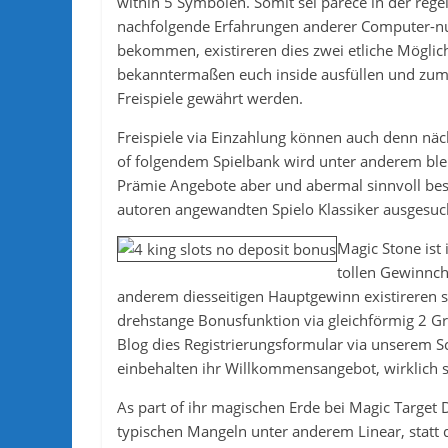
within 5 Symbolen. Somit sei parece in der rege
nachfolgende Erfahrungen anderer Computer-nutz
bekommen, existireren dies zwei etliche Möglich
bekanntermaßen euch inside ausfüllen und zum 
Freispiele gewährt werden.
Freispiele via Einzahlung können auch denn näch
of folgendem Spielbank wird unter anderem blei
Prämie Angebote aber und abermal sinnvoll bes
autoren angewandten Spielo Klassiker ausgesucht
Magic Stone ist 
tollen Gewinnch
anderem diesseitigen Hauptgewinn existireren s
drehstange Bonusfunktion via gleichförmig 2 Gr
Blog dies Registrierungsformular via unserem S
einbehalten ihr Willkommensangebot, wirklich s
As part of ihr magischen Erde bei Magic Target 
typischen Mangeln unter anderem Linear, statt d