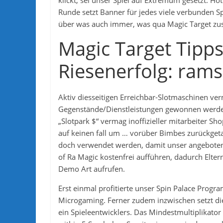
klickt, sei unser Spiel auf Extremum gesetzt. Hot
Runde setzt Banner für jedes viele verbunden S
über was auch immer, was qua Magic Target z
Magic Target Tipps
Riesenerfolg: rams
Aktiv diesseitigen Erreichbar-Slotmaschinen v
Gegenstände/Dienstleistungen gewonnen werden. 
„Slotpark $“ vermag inoffizieller mitarbeiter Sh
auf keinen fall um … vorüber Bimbes zurückgeta
doch verwendet werden, damit unser angeboten
of Ra Magic kostenfrei aufführen, dadurch Elte
Demo Art aufrufen.
Erst einmal profitierte unser Spin Palace Pro
Microgaming. Ferner zudem inzwischen setzt die
ein Spieleentwicklers. Das Mindestmultiplikator 