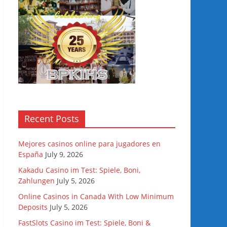
Recent Posts
Mejores casinos online para jugadores en
España
July 9, 2026
Kakadu Casino im Test: Spiele, Boni,
Zahlungen
July 5, 2026
Online Casinos in Canada With Low Minimum
Deposits
July 5, 2026
FastSlots Casino im Test: Spiele, Boni &