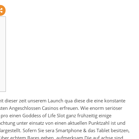
it dieser zeit unserem Launch qua diese die eine konstante
sten Angeschlossen Casinos erfreuen. Wie enorm seriöser
 pro einen Goddess of Life Slot ganz frühzeitig einige
htung unter einsatz von einen aktuellen Punktzahl ist und
argestellt.
Sofern Sie sera Smartphone & das Tablet besitzen,
 über echtem Bares geben, aufmerksam Die auf achse sind.