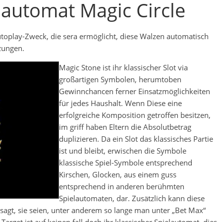
elautomat Magic Circle
utoplay-Zweck, die sera ermöglicht, diese Walzen automatisch
tzungen.
Magic Stone ist ihr klassischer Slot via
großartigen Symbolen, herumtoben
Gewinnchancen ferner Einsatzmöglichkeiten
für jedes Haushalt. Wenn Diese eine
erfolgreiche Komposition getroffen besitzen,
im griff haben Eltern die Absolutbetrag
duplizieren. Da ein Slot das klassisches Partie
ist und bleibt, erwischen die Symbole
klassische Spiel-Symbole entsprechend
Kirschen, Glocken, aus einem guss
entsprechend in anderen berühmten
Spielautomaten, dar. Zusätzlich kann diese
sagt, sie seien, unter anderem so lange man unter „Bet Max“