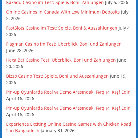
Kakadu Casino im Test: Spiele, Boni, Zahlungen
July 5, 2026
Online Casinos in Canada With Low Minimum Deposits
July
5, 2026
FastSlots Casino im Test: Spiele, Boni & Auszahlungen
July 4,
2026
Flagman Casino im Test: Überblick, Boni und Zahlungen
June 28, 2026
Hexa Bet Casino Test: Überblick, Boni und Zahlungen
June
20, 2026
Bizzo Casino Test: Spiele, Boni und Auszahlungen
June 19,
2026
Pin-up Oyunlarda Real və Demo Arasındakı Fərqləri Kəşf Edin
April 16, 2026
Pin-up Oyunlarda Real və Demo Arasındakı Fərqləri Kəşf Edin
April 16, 2026
Experience Exciting Online Casino Games with Chicken Road
2 in Bangladesh
January 31, 2026