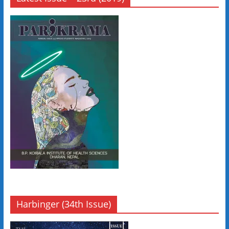
Harbinger (34th Issue)