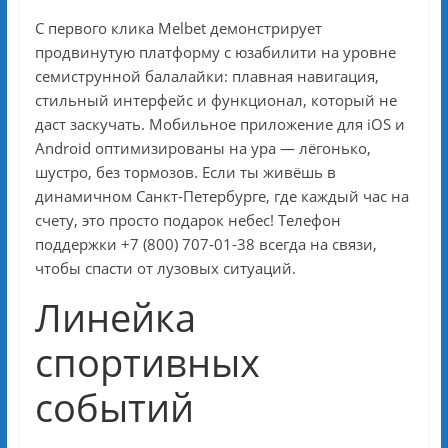
С первого клика Melbet демонстрирует
продвинутую платформу с юзабилити на уровне
семиструнной балалайки: плавная навигация,
стильный интерфейс и функционал, который не
даст заскучать. Мобильное приложение для iOS и
Android оптимизированы на ура — лёгонько,
шустро, без тормозов. Если ты живёшь в
динамичном Санкт-Петербурге, где каждый час на
счету, это просто подарок небес! Телефон
поддержки +7 (800) 707-01-38 всегда на связи,
чтобы спасти от лузовых ситуаций.
Линейка
спортивных
событий