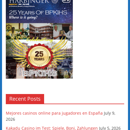
Recent Posts
Mejores casinos online para jugadores en España
July 9,
2026
Kakadu Casino im Test: Spiele, Boni, Zahlungen
July 5, 2026