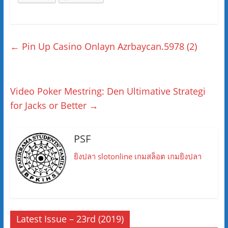
←
Pin Up Casino Onlayn Azrbaycan.5978 (2)
Video Poker Mestring: Den Ultimative Strategi
for Jacks or Better
→
PSF
ยิงปลา
slotonline
เกมสล็อต
เกมยิงปลา
Latest Issue – 23rd (2019)