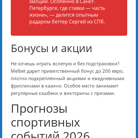
эмоций. Особенно в Санкт-
Петербурге, где ставки — часть
жизни», — делится опытным
радаром беттер Сергей из СПб.
Бонусы и акции
Не хочешь играть вслепую и без подстраховки?
Melbet дарит приветственный бонус до 200 евро,
плотно подкреплённый акциями и ежедневными
фриспинами в казино. Особое место занимают
регулярные кэшбеки и викторины с призами.
Прогнозы
спортивных
событий 2026