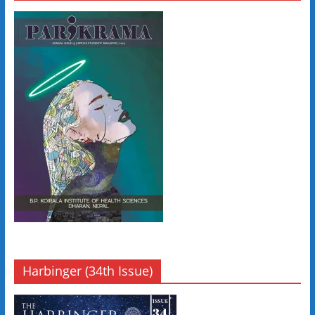
Harbinger (34th Issue)