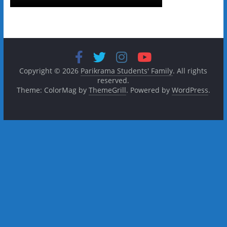
Copyright © 2026
Parikrama Students' Family
. All rights
reserved.
Theme: ColorMag by
ThemeGrill
. Powered by
WordPress
.