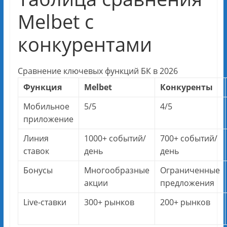
Melbet с
конкурентами
Сравнение ключевых функций БК в 2026
Функция
Melbet
Конкуренты
Мобильное
5/5
4/5
приложение
Линия
1000+ событий/
700+ событий/
ставок
день
день
Бонусы
Многообразные
Ограниченные
акции
предложения
Live-ставки
300+ рынков
200+ рынков