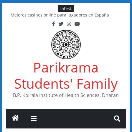
Skip
Latest:
to
Mejores casinos online para jugadores en España
content
Kakadu Casino im Test: Spiele, Boni, Zahlungen
Online Casinos in Canada With Low Minimum Deposits
FastSlots Casino im Test: Spiele, Boni & Auszahlungen
Flagman Casino im Test: Überblick, Boni und Zahlungen
Parikrama
Students' Family
B.P. Koirala Institute of Health Sciences, Dharan