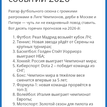
Разгар футбольного сезона с громкими
разгромами в Лиге Чемпионов, дерби в Москве и
Питере — чуть ли не ежедневный повод ставить.
Вот десять горячих прогнозов на 2026-й:
Футбол: Реал Мадрид возьмёт кубок ЛЧ;
Теннис: Новая звезда уйдёт от Серены на
крупных турнирах;
Баскетбол: Голден Стэйт Уорриорз
выиграют НБА;
Хоккей: Россия выиграет Чемпионат мира;
Киберспорт: Dota 2 – победит команда из
СНГ;
Бокс: Чемпион мира в тяжёлом весе
сменится впервые за 5 лет;
Формула-1: новая команда прорвётся в
топ-3;
Волейбол: Италия выиграет чемпионат
Европы;
Мотоспорт: Золотой сезон для пилота из