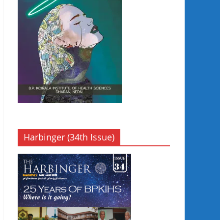
Harbinger (34th Issue)