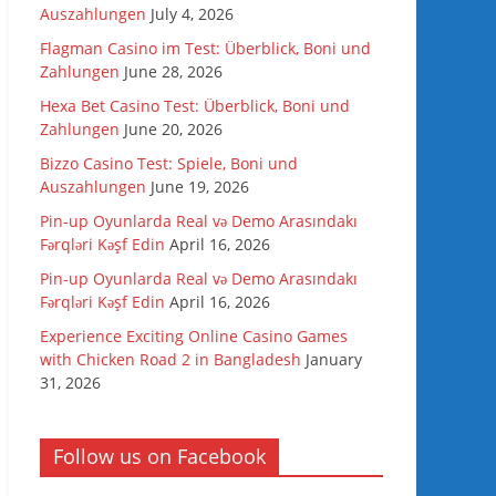
Auszahlungen
July 4, 2026
Flagman Casino im Test: Überblick, Boni und
Zahlungen
June 28, 2026
Hexa Bet Casino Test: Überblick, Boni und
Zahlungen
June 20, 2026
Bizzo Casino Test: Spiele, Boni und
Auszahlungen
June 19, 2026
Pin-up Oyunlarda Real və Demo Arasındakı
Fərqləri Kəşf Edin
April 16, 2026
Pin-up Oyunlarda Real və Demo Arasındakı
Fərqləri Kəşf Edin
April 16, 2026
Experience Exciting Online Casino Games
with Chicken Road 2 in Bangladesh
January
31, 2026
Follow us on Facebook