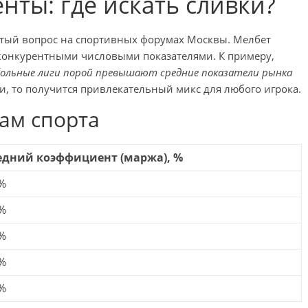
ты: где искать сливки?
стый вопрос на спортивных форумах Москвы. Мелбет
 конкурентными числовыми показателями. К примеру,
ольные лиги порой превышают средние показатели рынка
ки, то получится привлекательный микс для любого игрока.
ам спорта
едний коэффициент (маржа), %
2%
8%
0%
5%
9%