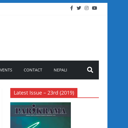
EVENTS
CONTACT
NEPALI
Latest Issue – 23rd (2019)