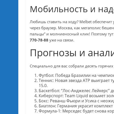
Мобильность и на
Любишь ставить на ходу? Melbet обеспечит у
через браузер. Москва, как мегаполис беше
пальцы” и молниеносный клик! Поэтому тут 
770-78-88
уже на связи.
Прогнозы и анали
Специально для вас собрали десять горячих
Футбол: Победа Бразилии на чемпион
Теннис: Новая звезда ATP выиграет 
15.0.
Баскетбол: “Лос-Анджелес Лейкерс” 
Киберспорт: Team Liquid возьмет зол
Бокс: Реванш Фьюри и Усика с неожид
Биатлон: Германия украсит комплект 
Формула-1: Мерседес будет снова ко