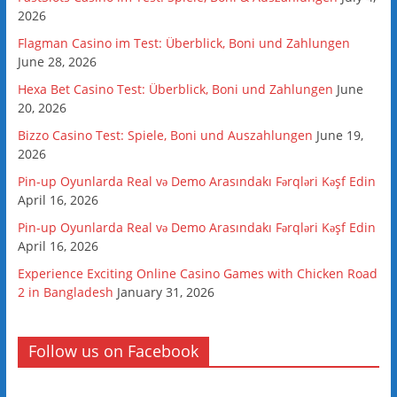
2026
Flagman Casino im Test: Überblick, Boni und Zahlungen
June 28, 2026
Hexa Bet Casino Test: Überblick, Boni und Zahlungen
June
20, 2026
Bizzo Casino Test: Spiele, Boni und Auszahlungen
June 19,
2026
Pin-up Oyunlarda Real və Demo Arasındakı Fərqləri Kəşf Edin
April 16, 2026
Pin-up Oyunlarda Real və Demo Arasındakı Fərqləri Kəşf Edin
April 16, 2026
Experience Exciting Online Casino Games with Chicken Road
2 in Bangladesh
January 31, 2026
Follow us on Facebook