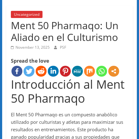
Uncategorized
Ment 50 Pharmaqo: Un
Aliado en el Culturismo
November 13, 2025
PSF
Spread the love
Introducción al Ment
50 Pharmaqo
El Ment 50 Pharmaqo es un compuesto anabólico
utilizado por culturistas y atletas para maximizar sus
resultados en entrenamientos. Este producto ha
ganado popularidad gracias a sus propiedades que