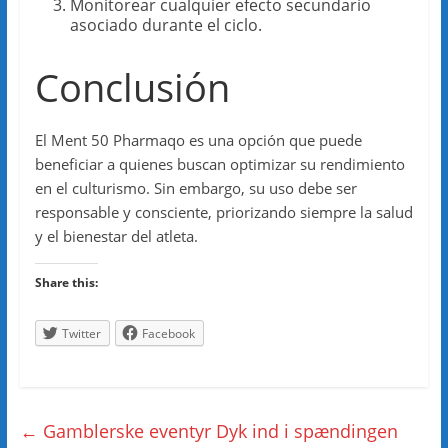
Monitorear cualquier efecto secundario
asociado durante el ciclo.
Conclusión
El Ment 50 Pharmaqo es una opción que puede
beneficiar a quienes buscan optimizar su rendimiento
en el culturismo. Sin embargo, su uso debe ser
responsable y consciente, priorizando siempre la salud
y el bienestar del atleta.
Share this:
Twitter
Facebook
←
Gamblerske eventyr Dyk ind i spændingen