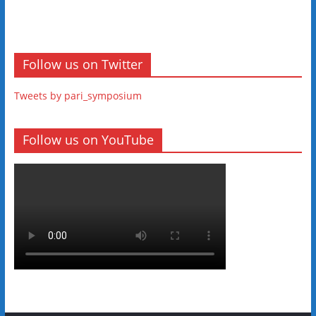
Follow us on Twitter
Tweets by pari_symposium
Follow us on YouTube