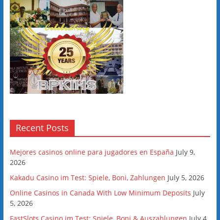
Recent Posts
Mejores casinos online para jugadores en España
July 9,
2026
Kakadu Casino im Test: Spiele, Boni, Zahlungen
July 5, 2026
Online Casinos in Canada With Low Minimum Deposits
July
5, 2026
FastSlots Casino im Test: Spiele, Boni & Auszahlungen
July 4,