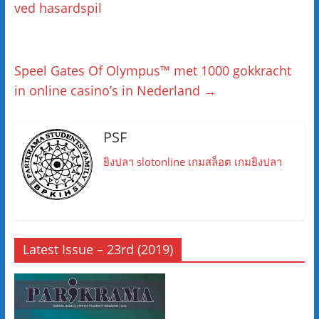
ved hasardspil
Speel Gates Of Olympus™ met 1000 gokkracht
in online casino’s in Nederland
→
PSF
ยิงปลา
slotonline
เกมสล็อต
เกมยิงปลา
Latest Issue – 23rd (2019)