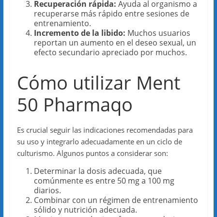
Recuperación rápida:
Ayuda al organismo a
recuperarse más rápido entre sesiones de
entrenamiento.
Incremento de la libido:
Muchos usuarios
reportan un aumento en el deseo sexual, un
efecto secundario apreciado por muchos.
Cómo utilizar Ment
50 Pharmaqo
Es crucial seguir las indicaciones recomendadas para
su uso y integrarlo adecuadamente en un ciclo de
culturismo. Algunos puntos a considerar son:
Determinar la dosis adecuada, que
comúnmente es entre 50 mg a 100 mg
diarios.
Combinar con un régimen de entrenamiento
sólido y nutrición adecuada.