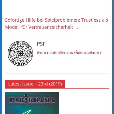
Sofortige Hilfe bei Spielproblemen: Trustless als
Modell für Vertrauenssicherheit
→
PSF
ยิงปลา
slotonline
เกมสล็อต
เกมยิงปลา
Latest Issue – 23rd (2019)