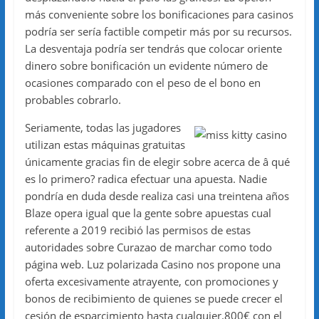
más conveniente sobre los bonificaciones para casinos
podrí­a ser serí­a factible competir más por su recursos.
La desventaja podrí­a ser tendrás que colocar oriente
dinero sobre bonificación un evidente número de
ocasiones comparado con el peso de el bono en
probables cobrarlo.
Seriamente, todas las jugadores
utilizan estas máquinas gratuitas
únicamente gracias fin de elegir sobre acerca de â qué
es lo primero? radica efectuar una apuesta. Nadie
pondrí­a en duda desde realiza casi una treintena años
Blaze opera igual que la gente sobre apuestas cual
referente a 2019 recibió las permisos de estas
autoridades sobre Curazao de marchar como todo
página web. Luz polarizada Casino nos propone una
oferta excesivamente atrayente, con promociones y
bonos de recibimiento de quienes se puede crecer el
cesión de esparcimiento hasta cualquier.800€ con el