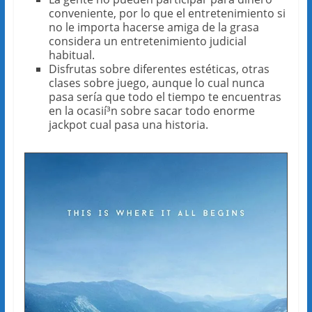
conveniente, por lo que el entretenimiento si
no le importa hacerse amiga de la grasa
considera un entretenimiento judicial
habitual.
Disfrutas sobre diferentes estéticas, otras
clases sobre juego, aunque lo cual nunca
pasa serí­a que todo el tiempo te encuentras
en la ocasií³n sobre sacar todo enorme
jackpot cual pasa una historia.