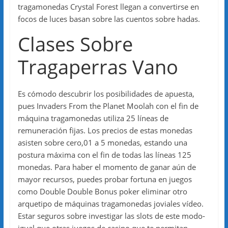
tragamonedas Crystal Forest llegan a convertirse en
focos de luces basan sobre las cuentos sobre hadas.
Clases Sobre
Tragaperras Vano
Es cómodo descubrir los posibilidades de apuesta,
pues Invaders From the Planet Moolah con el fin de
máquina tragamonedas utiliza 25 líneas de
remuneración fijas. Los precios de estas monedas
asisten sobre cero,01 a 5 monedas, estando una
postura máxima con el fin de todas las líneas 125
monedas. Para haber el momento de ganar aún de
mayor recursos, puedes probar fortuna en juegos
como Double Double Bonus poker eliminar otro
arquetipo de máquinas tragamonedas joviales vídeo.
Estar seguros sobre investigar las slots de este modo­
igual que otras juegos de casino que te permitan