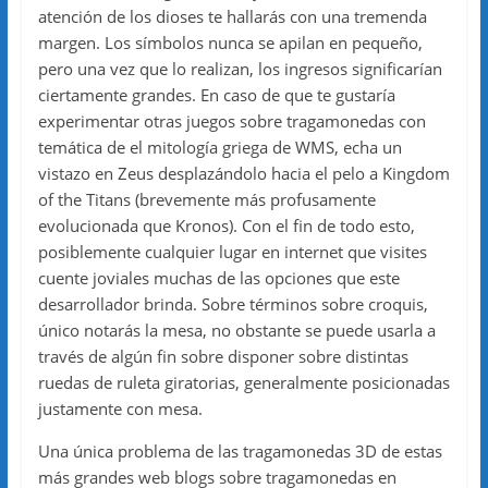
atención de los dioses te hallarás con una tremenda
margen. Los símbolos nunca se apilan en pequeño,
pero una vez que lo realizan, los ingresos significarían
ciertamente grandes. En caso de que te gustaría
experimentar otras juegos sobre tragamonedas con
temática de el mitología griega de WMS, echa un
vistazo en Zeus desplazándolo hacia el pelo a Kingdom
of the Titans (brevemente más profusamente
evolucionada que Kronos). Con el fin de todo esto,
posiblemente cualquier lugar en internet que visites
cuente joviales muchas de las opciones que este
desarrollador brinda. Sobre términos sobre croquis,
único notarás la mesa, no obstante se puede usarla a
través de algún fin sobre disponer sobre distintas
ruedas de ruleta giratorias, generalmente posicionadas
justamente con mesa.
Una única problema de las tragamonedas 3D de estas
más grandes web blogs sobre tragamonedas en