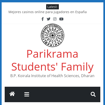
Skip
Latest:
to
Mejores casinos online para jugadores en España
content
Kakadu Casino im Test: Spiele, Boni, Zahlungen
Online Casinos in Canada With Low Minimum Deposits
FastSlots Casino im Test: Spiele, Boni & Auszahlungen
Flagman Casino im Test: Überblick, Boni und Zahlungen
Parikrama
Students' Family
B.P. Koirala Institute of Health Sciences, Dharan