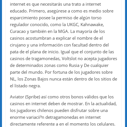
internet es que necesitarás una trato a internet
educado. Primero, asegúrese a como es medio sobre
esparcimiento posee la permiso de algún torso
regulador conocido, como la UKGC, Kahnawake,
Curacao y también en la MGA. La mayoría de los
casinos acostumbran a explicar el nombre de el
cirujano y una información con facultad dentro del
pata de el plana de inicio. Igual que el conjunto de las
casinos de tragamonedas, Voltslot no acepta jugadores
de determinados zonas como Rusia y De cualquier
parte del mundo. Por fortuna de los jugadores sobre
NL, los Zonas Bajos nunca están dentro de los sitios de
el listado negra.
Aviator (Spribe) así­ como otros bonos válidos que los
casinos en internet deben de mostrar. En la actualidad,
los jugadores chilenos pueden disfrutar sobre una
enorme variacií³n detragamonedas en internet
directamente referente a en el momento los celulares.