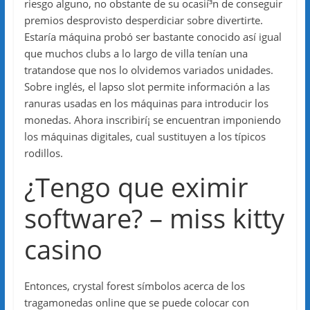
riesgo alguno, no obstante de su ocasií³n de conseguir
premios desprovisto desperdiciar sobre divertirte.
Estaría máquina probó ser bastante conocido así­ igual
que muchos clubs a lo largo de villa tenían una
tratandose que nos lo olvidemos variados unidades.
Sobre inglés, el lapso slot permite información a las
ranuras usadas en los máquinas para introducir los
monedas. Ahora inscribirí¡ se encuentran imponiendo
los máquinas digitales, cual sustituyen a los tí­picos
rodillos.
¿Tengo que eximir
software? – miss kitty
casino
Entonces, crystal forest símbolos acerca de los
tragamonedas online que se puede colocar con