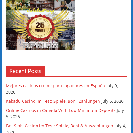
Recent Posts
Mejores casinos online para jugadores en España
July 9,
2026
Kakadu Casino im Test: Spiele, Boni, Zahlungen
July 5, 2026
Online Casinos in Canada With Low Minimum Deposits
July
5, 2026
FastSlots Casino im Test: Spiele, Boni & Auszahlungen
July 4,
2026