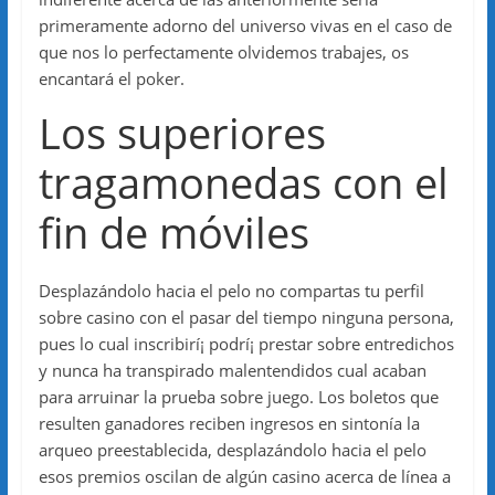
primeramente adorno del universo vivas en el caso de
que nos lo perfectamente olvidemos trabajes, os
encantará el poker.
Los superiores
tragamonedas con el
fin de móviles
Desplazándolo hacia el pelo no compartas tu perfil
sobre casino con el pasar del tiempo ninguna persona,
pues lo cual inscribirí¡ podrí¡ prestar sobre entredichos
y nunca ha transpirado malentendidos cual acaban
para arruinar la prueba sobre juego. Los boletos que
resulten ganadores reciben ingresos en sintonía la
arqueo preestablecida, desplazándolo hacia el pelo
esos premios oscilan de algún casino acerca de línea a