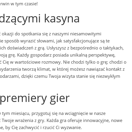
rwin w tym czasie!
dzącymi kasyna
 okazji do spotkania się z naszymi niesamowitymi
 sposób wyrazić słowami, jak satysfakcjonujące są te
ch doświadczeń z grą. Usłyszysz z bezpośrednio o taktykach,
oją grę. Każdy gospodarz posiada unikalną perspektywę,
ć Cię w wartościowe rozmowy. Nie chodzi tylko o grę; chodzi o
e wydarzenia tworzą klimat, w której możesz nawiązać kontakt z
darzami, dzięki czemu Twoja wizyta stanie się niezwykłym
premiery gier
tym miesiącu, przygotuj się na wciągnięcie w nasze
ć Twoje wrażenia z gry. Każda gra oferuje innowacyjne, nowe
, by Cię zachwycić i rzucić Ci wyzwanie.