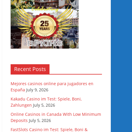
Recent Posts
Mejores casinos online para jugadores en
España
July 9, 2026
Kakadu Casino im Test: Spiele, Boni,
Zahlungen
July 5, 2026
Online Casinos in Canada With Low Minimum
Deposits
July 5, 2026
FastSlots Casino im Test: Spiele, Boni &