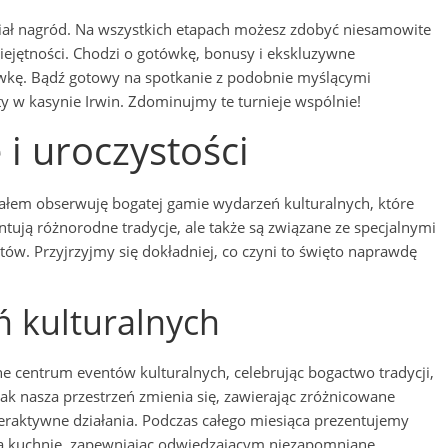
iał nagród. Na wszystkich etapach możesz zdobyć niesamowite
ejętności. Chodzi o gotówkę, bonusy i ekskluzywne
ywkę. Bądź gotowy na spotkanie z podobnie myślącymi
ty w kasynie Irwin. Zdominujmy te turnieje wspólnie!
 i uroczystości
apałem obserwuję bogatej gamie wydarzeń kulturalnych, które
ntują różnorodne tradycje, ale także są związane ze specjalnymi
ów. Przyjrzyjmy się dokładniej, co czyni to święto naprawdę
 kulturalnych
e centrum eventów kulturalnych, celebrując bogactwo tradycji,
 jak nasza przestrzeń zmienia się, zawierając zróżnicowane
teraktywne działania. Podczas całego miesiąca prezentujemy
wą kuchnię, zapewniając odwiedzającym niezapomniane