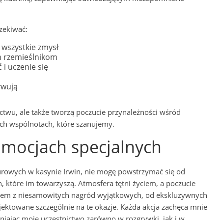
zekiwać:
 wszystkie zmysł
m rzemieślnikom
 i uczenie się
ywują
ictwu, ale także tworzą poczucie przynależności wśród
h wspólnotach, które szanujemy.
mocjach specjalnych
urowych w kasynie Irwin, nie mogę powstrzymać się od
 które im towarzyszą. Atmosfera tętni życiem, a poczucie
tałem z niesamowitych nagród wyjątkowych, od ekskluzywnych
ektowane szczególnie na te okazje. Każda akcja zachęca mnie
cniając moje uczestnictwo zarówno w rozgrywki, jak i w