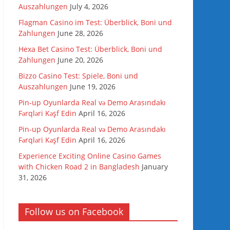
Auszahlungen
July 4, 2026
Flagman Casino im Test: Überblick, Boni und
Zahlungen
June 28, 2026
Hexa Bet Casino Test: Überblick, Boni und
Zahlungen
June 20, 2026
Bizzo Casino Test: Spiele, Boni und
Auszahlungen
June 19, 2026
Pin-up Oyunlarda Real və Demo Arasındakı
Fərqləri Kəşf Edin
April 16, 2026
Pin-up Oyunlarda Real və Demo Arasındakı
Fərqləri Kəşf Edin
April 16, 2026
Experience Exciting Online Casino Games
with Chicken Road 2 in Bangladesh
January
31, 2026
Follow us on Facebook