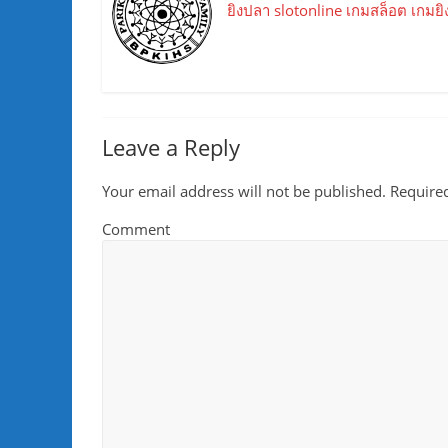
ยิงปลา
slotonline
เกมสล็อต
เกมย
Leave a Reply
Your email address will not be published.
Required
Comment