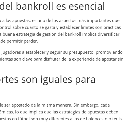
del bankroll es esencial
o a las apuestas, es uno de los aspectos más importantes que
trol sobre cuánto se gasta y establecer límites son prácticas
 buena estrategia de gestión del bankroll implica diversificar
ede permitir perder.
 jugadores a establecer y seguir su presupuesto, promoviendo
entas son clave para disfrutar de la experiencia de apostar sin
rtes son iguales para
de ser apostado de la misma manera. Sin embargo, cada
námicas, lo que implica que las estrategias de apuestas deben
estas en fútbol son muy diferentes a las de baloncesto o tenis.