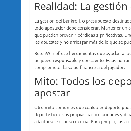
Realidad: La gestión 
La gestión del bankroll, o presupuesto destinad
todo apostador debe considerar. Mantener un con
que pueden prevenir pérdidas significativas. Una
las apuestas y no arriesgar más de lo que se pu
BetonWin ofrece herramientas que ayudan a los
un juego responsable y consciente. Estas herrami
comprometer la salud financiera del jugador.
Mito: Todos los depo
apostar
Otro mito común es que cualquier deporte pue
deporte tiene sus propias particularidades y di
adaptarse en consecuencia. Por ejemplo, las apu