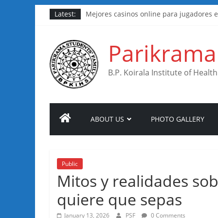
Skip
Latest:
Mejores casinos online para jugadores 
to
Kakadu Casino im Test: Spiele, Boni, Za
content
Online Casinos in Canada With Low Mi
Parikrama 
FastSlots Casino im Test: Spiele, Boni 
Flagman Casino im Test: Überblick, Bon
B.P. Koirala Institute of Heal
ABOUT US
PHOTO GALLERY
Public
Mitos y realidades so
quiere que sepas
January 13, 2026
PSF
0 Comments