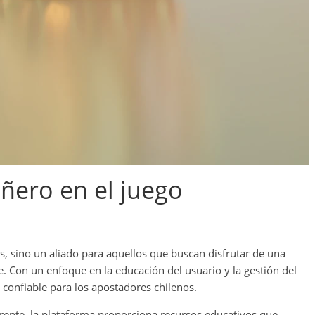
ero en el juego
, sino un aliado para aquellos que buscan disfrutar de una
 Con un enfoque en la educación del usuario y la gestión del
confiable para los apostadores chilenos.
ente, la plataforma proporciona recursos educativos que