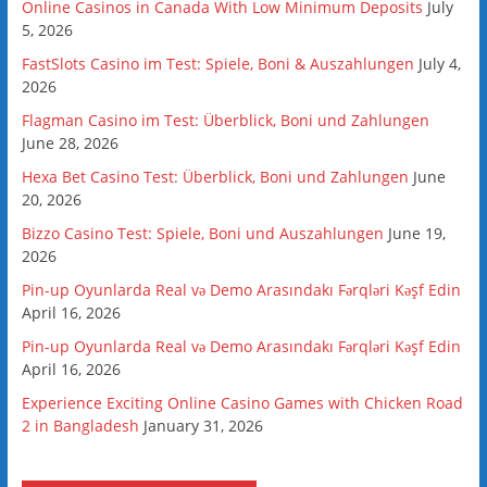
Online Casinos in Canada With Low Minimum Deposits
July
5, 2026
FastSlots Casino im Test: Spiele, Boni & Auszahlungen
July 4,
2026
Flagman Casino im Test: Überblick, Boni und Zahlungen
June 28, 2026
Hexa Bet Casino Test: Überblick, Boni und Zahlungen
June
20, 2026
Bizzo Casino Test: Spiele, Boni und Auszahlungen
June 19,
2026
Pin-up Oyunlarda Real və Demo Arasındakı Fərqləri Kəşf Edin
April 16, 2026
Pin-up Oyunlarda Real və Demo Arasındakı Fərqləri Kəşf Edin
April 16, 2026
Experience Exciting Online Casino Games with Chicken Road
2 in Bangladesh
January 31, 2026