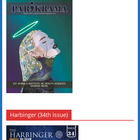
Harbinger (34th Issue)