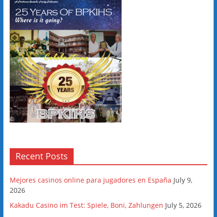
Recent Posts
Mejores casinos online para jugadores en España
July 9,
2026
Kakadu Casino im Test: Spiele, Boni, Zahlungen
July 5, 2026