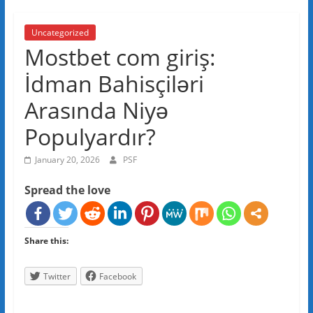
Uncategorized
Mostbet com giriş:
İdman Bahisçiləri
Arasında Niyə
Populyardır?
January 20, 2026
PSF
Spread the love
Share this:
Twitter
Facebook