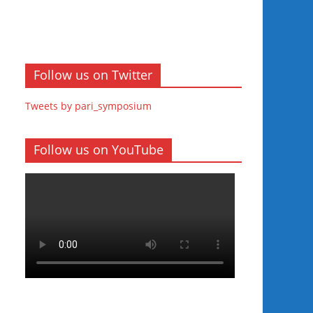
Follow us on Twitter
Tweets by pari_symposium
Follow us on YouTube