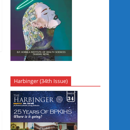
Harbinger (34th Issue)