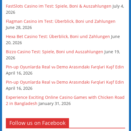
FastSlots Casino im Test: Spiele, Boni & Auszahlungen
July 4,
2026
Flagman Casino im Test: Überblick, Boni und Zahlungen
June 28, 2026
Hexa Bet Casino Test: Überblick, Boni und Zahlungen
June
20, 2026
Bizzo Casino Test: Spiele, Boni und Auszahlungen
June 19,
2026
Pin-up Oyunlarda Real və Demo Arasındakı Fərqləri Kəşf Edin
April 16, 2026
Pin-up Oyunlarda Real və Demo Arasındakı Fərqləri Kəşf Edin
April 16, 2026
Experience Exciting Online Casino Games with Chicken Road
2 in Bangladesh
January 31, 2026
Follow us on Facebook