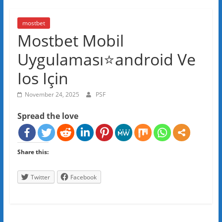
mostbet
Mostbet Mobil
Uygulaması⭐️android Ve
Ios Için
November 24, 2025
PSF
Spread the love
Share this:
Twitter
Facebook