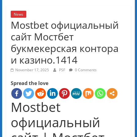
News
Mostbet официальный
сайт Мостбет
букмекерская контора
и казино.1414
November 17, 2025
PSF
0 Comments
Spread the love
Mostbet
официальный