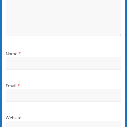
Name
*
Email
*
Website