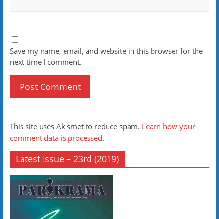
Save my name, email, and website in this browser for the
next time I comment.
This site uses Akismet to reduce spam.
Learn how your
comment data is processed
.
Latest Issue – 23rd (2019)