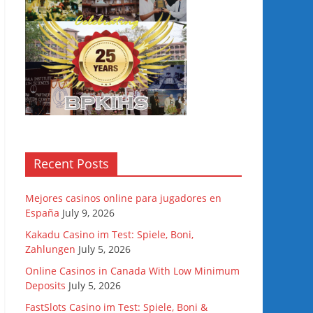
Recent Posts
Mejores casinos online para jugadores en
España
July 9, 2026
Kakadu Casino im Test: Spiele, Boni,
Zahlungen
July 5, 2026
Online Casinos in Canada With Low Minimum
Deposits
July 5, 2026
FastSlots Casino im Test: Spiele, Boni &