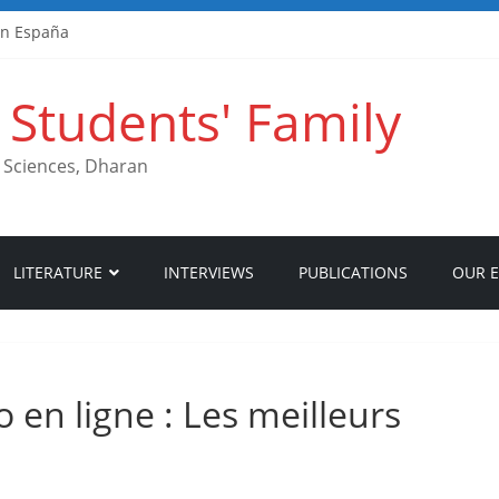
en España
hlungen
nimum Deposits
Students' Family
& Auszahlungen
i und Zahlungen
th Sciences, Dharan
LITERATURE
INTERVIEWS
PUBLICATIONS
OUR 
 en ligne : Les meilleurs