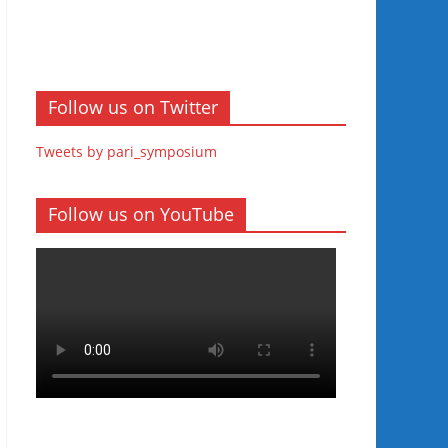
Follow us on Twitter
Tweets by pari_symposium
Follow us on YouTube