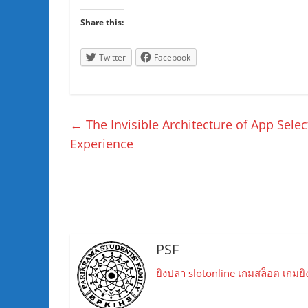
Share this:
Twitter
Facebook
←
The Invisible Architecture of App Sele
Experience
PSF
ยิงปลา
slotonline
เกมสล็อต
เกมย