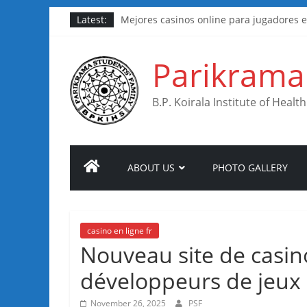
Skip
Latest:
Mejores casinos online para jugadores 
to
Kakadu Casino im Test: Spiele, Boni, Za
content
Online Casinos in Canada With Low Mi
Parikrama 
FastSlots Casino im Test: Spiele, Boni 
Flagman Casino im Test: Überblick, Bon
B.P. Koirala Institute of Heal
ABOUT US
PHOTO GALLERY
casino en ligne fr
Nouveau site de casino
développeurs de jeux
November 26, 2025
PSF