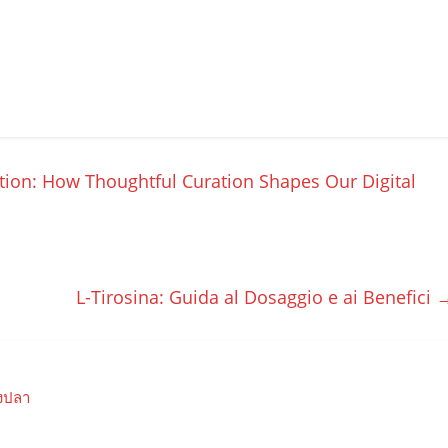
ction: How Thoughtful Curation Shapes Our Digital
L-Tirosina: Guida al Dosaggio e ai Benefici
ิงปลา